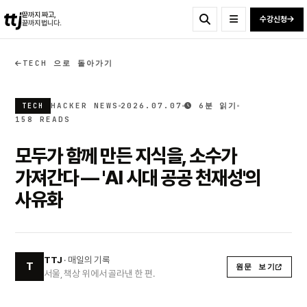
ttj
끝까지 짜고,
수강신청
끝까지 법니다.
TECH 으로 돌아가기
HACKER NEWS
2026.07.07
6분 읽기
TECH
158 READS
모두가 함께 만든 지식을, 소수가
가져간다 — 'AI 시대 공공 천재성'의
사유화
TTJ
· 매일의 기록
T
원문 보기
서울, 책상 위에서 골라낸 한 편.