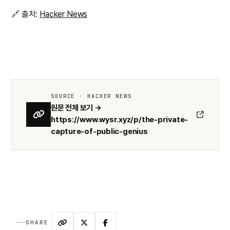
🔗 출처:
Hacker News
SOURCE · HACKER NEWS
원문 전체 보기 →
https://www.wysr.xyz/p/the-private-
capture-of-public-genius
SHARE