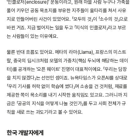
'인클로저(enclosure)' 운동이라고, 원래 마을 사람 누구나 가축을
풀어 키우던 공동 목초지를 부유한 지주들이 울타리를 쳐서 사유
지로 만들어버린 사건이 있었어요. 「모두의 것」이 「소수의 것」으로
바뀐 거죠. 지금 벌어지는 일을 두고 「지식의 인클로저」라고 부르
는 사람들이 있는 이유예요.
물론 반대 흐름도 있어요. 메타의 라마(Llama), 프랑스의 미스트
랄, 중국의 딥시크처럼 모델의 가중치(핵심 두뇌에 해당하는 데이
터)를 공개하는 '오픈 웨이트' 진영이 대표적이에요. 「우리는 담장
을 치지 않겠다」는 선언인 셈이죠. 뉴욕타임스가 오픈AI를 상대로
「우리 기사를 허락 없이 학습에 썼다」며 소송을 건 것처럼, 재료를
제공한 쪽이 목소리를 내기 시작한 움직임도 있고요. 그러니까 지
금은 「공공의 지식을 어떻게 나눌 것인가」를 두고 사회 전체가 규
칙을 새로 쓰는 과도기라고 볼 수 있어요.
한국 개발자에게