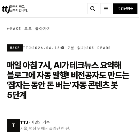
ttj
끝까지 짜고,
수강신청
끝까지 법니다.
MAKE 으로 돌아가기
TTJ
2026.06.18
7분 읽기
205 READS
MAKE
매일 아침 7시, AI가 테크뉴스 요약해
블로그에 자동 발행! 비전공자도 만드는
'잠자는 동안 돈 버는' 자동 콘텐츠 봇
5단계
TTJ
· 매일의 기록
T
서울, 책상 위에서 골라낸 한 편.