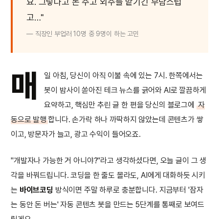
요. 그렇다고 돈 주고 외주를 맡기긴 부담스럽
고…"
— 직장인 부업러 10명 중 9명이 하는 고민
매
일 아침, 당신이 아직 이불 속에 있는 7시. 한쪽에서는
봇이 밤사이 쏟아진 테크 뉴스를 긁어와 AI로 깔끔하게
요약하고, 핵심만 추린 글 한 편을 당신의 블로그에
자
동으로 발행
합니다. 손가락 하나 까딱하지 않았는데 콘텐츠가 쌓
이고, 방문자가 늘고, 광고 수익이 들어오죠.
"개발자나 가능한 거 아니야?"라고 생각하셨다면, 오늘 글이 그 생
각을 바꿔드립니다. 코딩을 한 줄도 몰라도, AI에게 대화하듯 시키
는
바이브코딩
방식이면 주말 하루로 충분합니다. 지금부터 '잠자
는 동안 돈 버는' 자동 콘텐츠 봇을 만드는 5단계를 통째로 보여드