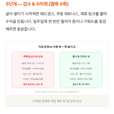
5단계 — 검수 & 수익화 (열매 수확)
글이 쌓이기 시작하면 애드센스, 쿠팡 파트너스, 제휴 링크를 붙여
수익을 만듭니다. 일주일에 한 번만 들어가 톤이나 키워드를 점검
해주면 충분합니다.
직접 운영 vs 자동 봇 — 한 달 비교
😮‍💨 직접 손으로 운영
🤖 자동 콘텐츠 봇
글당 작성 시간 · 1~2시간
글당 작성 시간 · 0분
한 달 발행 · 4~8개 (지침)
한 달 발행 · 30개+ (자동)
소요 시간 · 월 20시간+
소요 시간 · 월 2시간 검수
지속성 · 작심삼일 위험
지속성 · 잠자도 계속 작동
결국 방치되는 경우 多
쌓일수록 수익 복리
한 번의 세팅이 만드는 차이는 시간이 갈수록 벌어집니다
수작업 운영과 자동 봇의 한 달 성과 비교