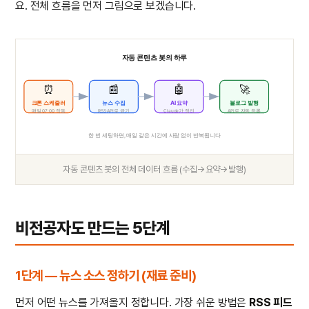
요. 전체 흐름을 먼저 그림으로 보겠습니다.
자동 콘텐츠 봇의 하루
⏰
📰
🤖
🚀
크론 스케줄러
뉴스 수집
AI 요약
블로그 발행
매일 07:00 작동
RSS·API로 긁기
Claude가 정리
API로 자동 등록
한 번 세팅하면, 매일 같은 시간에 사람 없이 반복됩니다
자동 콘텐츠 봇의 전체 데이터 흐름 (수집→요약→발행)
비전공자도 만드는 5단계
1단계 — 뉴스 소스 정하기 (재료 준비)
먼저 어떤 뉴스를 가져올지 정합니다. 가장 쉬운 방법은
RSS 피드