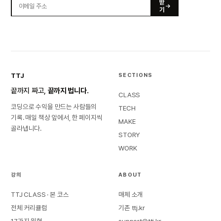
받
기
TTJ
SECTIONS
끝까지 짜고,
끝까지 법니다.
CLASS
코딩으로 수익을 만드는 사람들의
TECH
기록. 매일 책상 앞에서, 한 페이지씩
MAKE
골라냅니다.
STORY
WORK
강의
ABOUT
TTJ CLASS · 본 코스
매체 소개
전체 커리큘럼
기존 ttj.kr