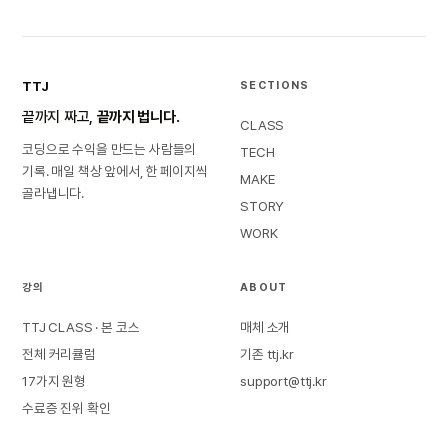
TTJ
SECTIONS
끝까지 짜고,
끝까지 법니다.
CLASS
코딩으로 수익을 만드는 사람들의
TECH
기록. 매일 책상 앞에서, 한 페이지씩
MAKE
골라냅니다.
STORY
WORK
강의
ABOUT
TTJ CLASS · 본 코스
매체 소개
전체 커리큘럼
기존 ttj.kr
17가지 원형
support@ttj.kr
수료증 진위 확인