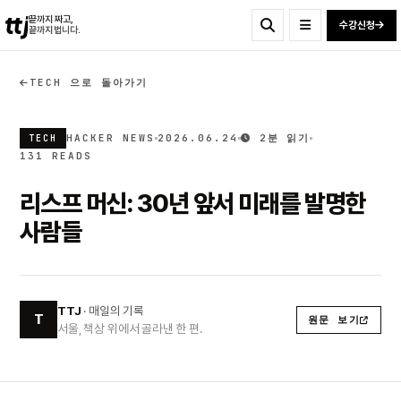
ttj
끝까지 짜고,
수강신청
끝까지 법니다.
TECH 으로 돌아가기
HACKER NEWS
2026.06.24
2분 읽기
TECH
131 READS
리스프 머신: 30년 앞서 미래를 발명한
사람들
TTJ
· 매일의 기록
T
원문 보기
서울, 책상 위에서 골라낸 한 편.