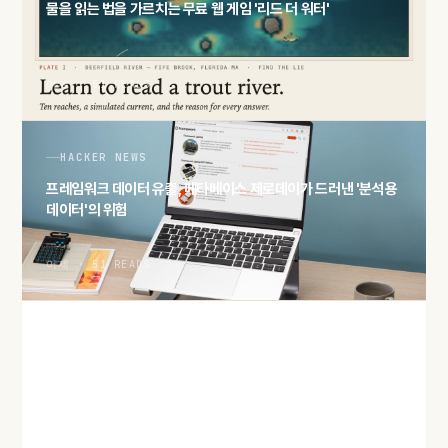
물을 읽는 법을 가르치는 무료 웹 게임 '리드 더 워터'
어제 · 51 READS
HACKER NEWS
프레임워크 데이터 유출, 메타베이스 제로데이가 드러낸 '분석용
데이터'의 위험
어제 · 51 READS
HACKER NEWS
'2027년 메모리 물량 완판' 보도… AI 수요가 삼킨 D램·HBM 공
급
어제 · 54 READS