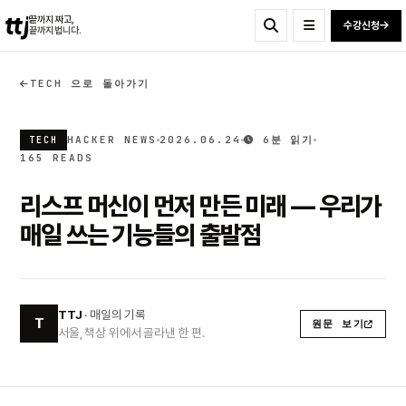
ttj
끝까지 짜고,
수강신청
끝까지 법니다.
TECH 으로 돌아가기
HACKER NEWS
2026.06.24
6분 읽기
TECH
165 READS
리스프 머신이 먼저 만든 미래 — 우리가
매일 쓰는 기능들의 출발점
TTJ
· 매일의 기록
T
원문 보기
서울, 책상 위에서 골라낸 한 편.