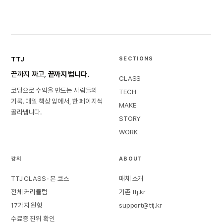
TTJ
SECTIONS
끝까지 짜고,
끝까지 법니다.
CLASS
코딩으로 수익을 만드는 사람들의
TECH
기록. 매일 책상 앞에서, 한 페이지씩
MAKE
골라냅니다.
STORY
WORK
강의
ABOUT
TTJ CLASS · 본 코스
매체 소개
전체 커리큘럼
기존 ttj.kr
17가지 원형
support@ttj.kr
수료증 진위 확인