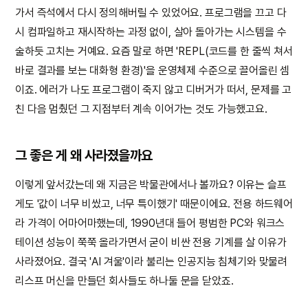
가서 즉석에서 다시 정의해버릴 수 있었어요. 프로그램을 끄고 다
시 컴파일하고 재시작하는 과정 없이, 살아 돌아가는 시스템을 수
술하듯 고치는 거예요. 요즘 말로 하면 'REPL(코드를 한 줄씩 쳐서
바로 결과를 보는 대화형 환경)'을 운영체제 수준으로 끌어올린 셈
이죠. 에러가 나도 프로그램이 죽지 않고 디버거가 떠서, 문제를 고
친 다음 멈췄던 그 지점부터 계속 이어가는 것도 가능했고요.
그 좋은 게 왜 사라졌을까요
이렇게 앞서갔는데 왜 지금은 박물관에서나 볼까요? 이유는 슬프
게도 '값이 너무 비쌌고, 너무 특이했기' 때문이에요. 전용 하드웨어
라 가격이 어마어마했는데, 1990년대 들어 평범한 PC와 워크스
테이션 성능이 쭉쭉 올라가면서 굳이 비싼 전용 기계를 살 이유가
사라졌어요. 결국 'AI 겨울'이라 불리는 인공지능 침체기와 맞물려
리스프 머신을 만들던 회사들도 하나둘 문을 닫았죠.