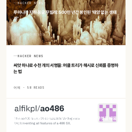
HACKER NEWS
루마니아 지하 동굴 무빌레: 500만 년간 봉인된 '태양 없는 생태
계'
어제 · 60 READS
HACKER NEWS
씨앗 하나로 수천 개의 서명을: 머클 트리가 해시로 신뢰를 증명하
는 법
어제 · 58 READS
HACKER NEWS
486 SX를 통째로 재현한 오픈소스 코어 ao486, 무엇을 배울
수 있나