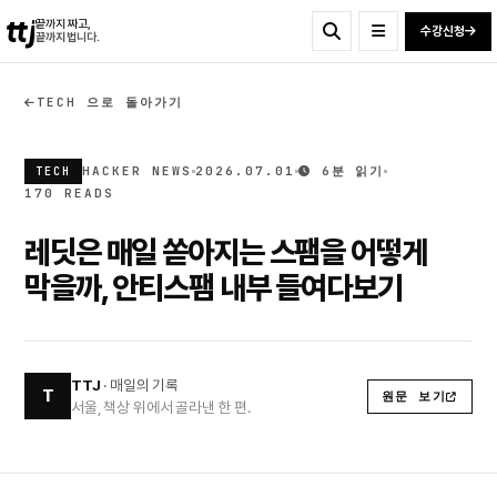
ttj
끝까지 짜고,
수강신청
끝까지 법니다.
TECH 으로 돌아가기
HACKER NEWS
2026.07.01
6분 읽기
TECH
170 READS
레딧은 매일 쏟아지는 스팸을 어떻게
막을까, 안티스팸 내부 들여다보기
TTJ
· 매일의 기록
T
원문 보기
서울, 책상 위에서 골라낸 한 편.