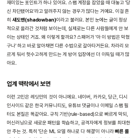
재미있는 포인트가 하나 있어요. 스팸 계정을 잡았을 때 대놓고 '당
신 차단됐어요'라고 알려주지 않는 경우가 많다는 거예요. 이걸 흔
히
섀도밴(shadowban)
이라고 불러요. 본인 눈에는 글이 정상
적으로 올라간 것처럼 보이는데, 실제로는 다른 사람들에게 안 보
이는 상태인 거죠. 왜 이렇게 할까요? 스패머가 '아 이 방법은 막혔
구나' 하고 바로 알아채면 다른 수법으로 갈아타거든요. 차라리 모
르게 둬서 헛수고하게 만드는 게 방어 입장에선 더 이득일 때가 많
아요.
업계 맥락에서 보면
이런 고민은 레딧만의 것이 아니에요. 네이버, 카카오, 당근, 디시
인사이드 같은 한국 커뮤니티도, 유튜브 댓글이나 이메일 스팸 필
터도 본질은 똑같아요. 규칙 기반(rule-based)으로 빠르게 막되,
머신러닝으로 새로운 패턴을 학습하고, 공격자에게 정보를 최대한
안 주는 것. 특히 '단순 ML 모델 하나로 다 해결'이 아니라
빠른 룰