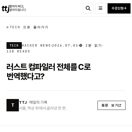
ttj
끝까지 짜고,
수강신청
끝까지 법니다.
TECH 으로 돌아가기
HACKER NEWS
2026.07.03
2분 읽기
TECH
138 READS
러스트 컴파일러 전체를 C로
번역했다고?
TTJ
· 매일의 기록
T
원문 보기
서울, 책상 위에서 골라낸 한 편.