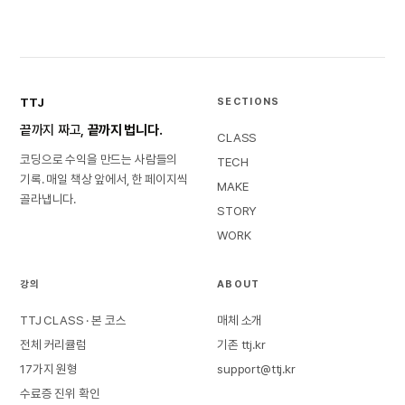
TTJ
SECTIONS
끝까지 짜고,
끝까지 법니다.
CLASS
코딩으로 수익을 만드는 사람들의
TECH
기록. 매일 책상 앞에서, 한 페이지씩
MAKE
골라냅니다.
STORY
WORK
강의
ABOUT
TTJ CLASS · 본 코스
매체 소개
전체 커리큘럼
기존 ttj.kr
17가지 원형
support@ttj.kr
수료증 진위 확인