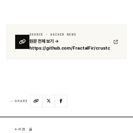
SOURCE · HACKER NEWS
원문 전체 보기 →
https://github.com/FractalFir/crustc
SHARE
이전 글