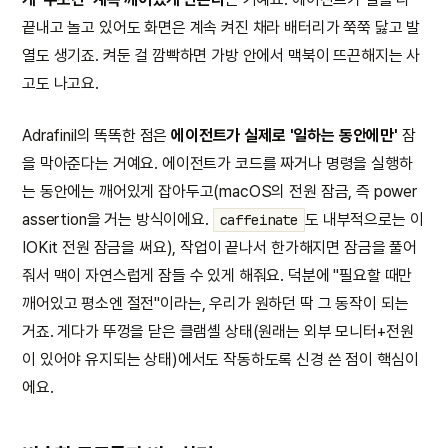
끝내고 놀고 있어도 화면은 계속 켜진 채라 배터리가 쭉쭉 닳고 발
열도 생기죠. 켜둔 걸 깜빡하면 가방 안에서 맥북이 뜨끈해지는 사
고도 나고요.
Adrafinil의 똑똑한 점은
에이전트가 실제로 '일하는 동안에만'
잠
을 막아준다는 거예요. 에이전트가 코드를 짜거나 명령을 실행하
는 동안에는 깨어있게 잡아두고(macOS의 전원 잠금, 즉 power
assertion을 거는 방식이에요.
도 내부적으로는 이
caffeinate
IOKit 전원 잠금을 써요), 작업이 끝나서 한가해지면 잠금을 풀어
줘서 맥이 자연스럽게 잠들 수 있게 해줘요. 덕분에 "필요할 때만
깨어있고 평소엔 절전"이라는, 우리가 원하던 딱 그 동작이 되는
거죠. 게다가 뚜껑을 닫은 클램셸 상태(원래는 외부 모니터+전원
이 있어야 유지되는 상태)에서도 작동하도록 신경 쓴 점이 핵심이
에요.