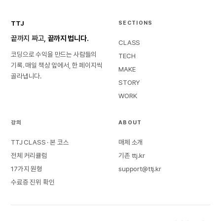
TTJ
SECTIONS
끝까지 짜고,
끝까지 법니다.
CLASS
코딩으로 수익을 만드는 사람들의
TECH
기록. 매일 책상 앞에서, 한 페이지씩
MAKE
골라냅니다.
STORY
WORK
강의
ABOUT
TTJ CLASS · 본 코스
매체 소개
전체 커리큘럼
기존 ttj.kr
17가지 원형
support@ttj.kr
수료증 진위 확인