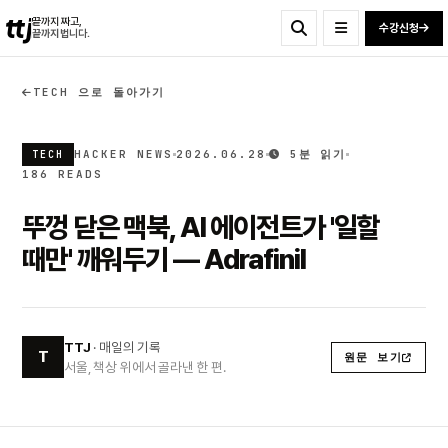
ttj
끝까지 짜고,
수강신청
끝까지 법니다.
TECH 으로 돌아가기
HACKER NEWS
2026.06.28
5분 읽기
TECH
186 READS
뚜껑 닫은 맥북, AI 에이전트가 '일할
때만' 깨워두기 — Adrafinil
TTJ
· 매일의 기록
T
원문 보기
서울, 책상 위에서 골라낸 한 편.