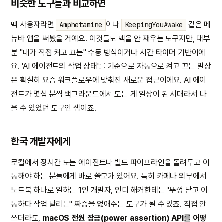
비슷한 도구들과 비교하면
맥 사용자라면
이나
같은 메
Amphetamine
KeepingYouAwake
뉴바 앱을 써봤을 거예요. 이것들도 맥을 안 재우는 도구지만, 대부
분 "내가 직접 켜고 끄는" 수동 방식이거나 시간 타이머 기반이에
요. 'AI 에이전트의 작업 상태'를 기준으로 자동으로 켜고 끄는 발상
은 확실히 요즘 워크플로우에 맞춰진 새로운 접근이에요. AI 에이
전트가 몇십 분씩 백그라운드에서 도는 게 일상이 된 시대라서 나
올 수 있었던 도구인 셈이죠.
한국 개발자에게
로컬에서 장시간 도는 에이전트나 빌드 파이프라인을 돌려두고 이
동해야 하는 분들에게 바로 쓸모가 있어요. 특히 카페나 외부에서
노트북 하나로 일하는 1인 개발자, 인디 해커한테는 "뚜껑 닫고 이
동하다 작업 날리는" 짜증을 없애주는 도구가 될 수 있죠. 직접 안
쓰더라도,
macOS 전원 잠금(power assertion) API를 어떻