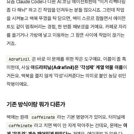
요즘 Claude Code나 다른 AI 코딩 에이전트한테 "이거 리팩터링
좀 다 해놔" 하고 긴 작업을 던져두는 분들 많으시죠. 그런데 작업
을 시켜놓고 맥북 뚜껑을 탁 닫으면, 맥이 스르르 잠들면서 에이전
트도 같이 멈춰버리는 경험, 한 번쯤 해보셨을 거예요. 카페로 자리
를 옮기거나 가방에 넣고 이동하는 그 잠깐 사이에 작업이 끊기는
거죠.
은 바로 이 문제를 위한 작은 도구예요. 이름이 좀 특
Adrafinil
이한데, 사실
아드라피닐(Adrafinil)은 '각성제' 계열 약물 이름
이
거든요. 맥북을 졸지 않게 '각성'시켜준다는 의미로 붙인 농담 섞인
작명이에요.
기존 방식이랑 뭐가 다른가
맥에는 원래
라는 기본 명령어가 있어요. 터미널에
caffeinate
라고 치면 맥이 안 자게 막아주는 건데요, 문제는
이
caffeinate
게 '무조건' 계속 깨어있게 만든다
는 거예요. 에이전트가 일을 다