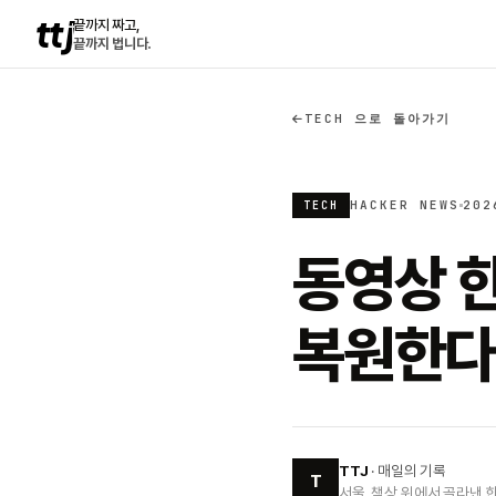
ttj
끝까지 짜고,
끝까지 법니다.
TECH 으로 돌아가기
HACKER NEWS
202
TECH
동영상 한
복원한다 
TTJ
· 매일의 기록
T
서울, 책상 위에서 골라낸 한