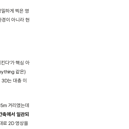
 정밀하게 찍은 영
환경이 아니라 현
조화시킨다'가 핵심 아
thing 같은)
 3D는 대충 이
 5m 거리였는데
간축에서 일관되
대로 2D 영상을