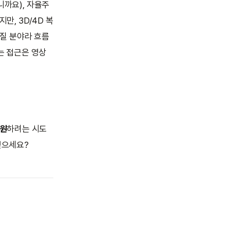
니까요), 자율주
만, 3D/4D 복
커질 분야라 흐름
라는 접근은 영상
복원
하려는 시도
싶으세요?