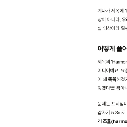
게다가 제목에 '
상이 아니라,
우
실 영상이라 훨
어떻게 풀
제목의 'Harmon
이디어예요. 요즘은
이 꽤 똑똑해졌거
렇겠다'를 뽑아
문제는 프레임마
갑자기 5.3m로
게 조율(harmo