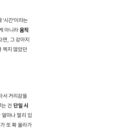
 '시간'이라는
 게 아니라
움직
면, 그 강아지
가 찍지 않았던
개라서 거리감을
루는 건
단일 시
가 얼마나 멀리 있
가 또 확 올라가