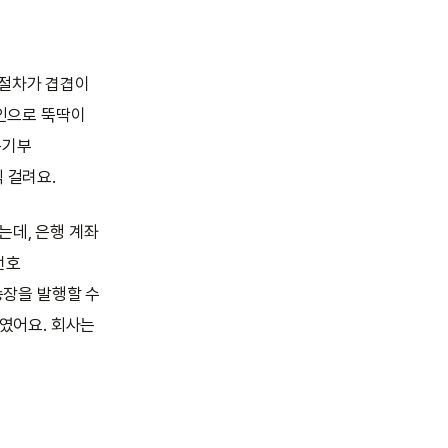
 절차가 겹겹이
라인으로 뚝딱이
등기부
씩 걸려요.
는데, 은행 계좌
번호
송장을 발행할 수
서였어요. 회사는