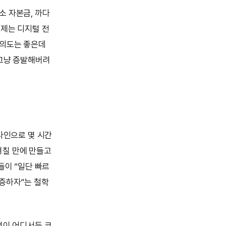
소 자본금, 까다
문제는 디지털 전
 의도는 좋은데
 그냥 증발해버려
라인으로 몇 시간
 며칠 만에 만들고
들이 “일단 빠르
검증하자”는 철학
명이 어디서든 코