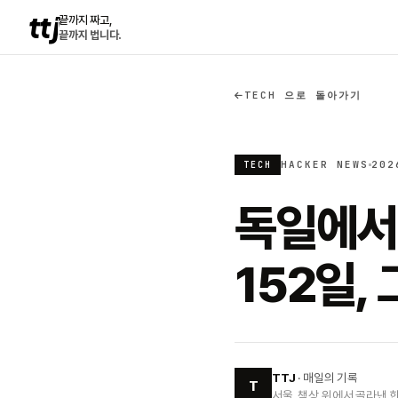
ttj
끝까지 짜고,
끝까지 법니다.
TECH 으로 돌아가기
HACKER NEWS
202
TECH
독일에서 
152일,
TTJ
· 매일의 기록
T
서울, 책상 위에서 골라낸 한