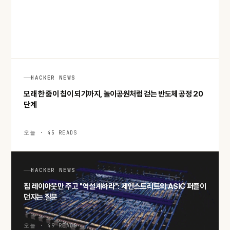
미 정부의 일본 애니 무단 사용, 일본 외무성이 반복해서 우려 전
달한 이유
오늘 · 50 READS
HACKER NEWS
모래 한 줌이 칩이 되기까지, 놀이공원처럼 걷는 반도체 공정 20
단계
오늘 · 45 READS
HACKER NEWS
칩 레이아웃만 주고 "역설계하라": 제인스트리트의 ASIC 퍼즐이
던지는 질문
오늘 · 49 READS