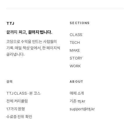
TTJ
SECTIONS
끝까지 짜고,
끝까지 법니다.
CLASS
코딩으로 수익을 만드는 사람들의
TECH
기록. 매일 책상 앞에서, 한 페이지씩
MAKE
골라냅니다.
STORY
WORK
강의
ABOUT
TTJ CLASS · 본 코스
매체 소개
전체 커리큘럼
기존 ttj.kr
17가지 원형
support@ttj.kr
수료증 진위 확인