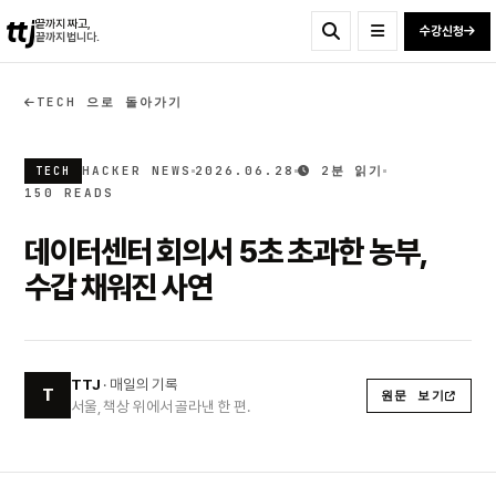
ttj
끝까지 짜고,
수강신청
끝까지 법니다.
TECH 으로 돌아가기
HACKER NEWS
2026.06.28
2분 읽기
TECH
150 READS
데이터센터 회의서 5초 초과한 농부,
수갑 채워진 사연
TTJ
· 매일의 기록
T
원문 보기
서울, 책상 위에서 골라낸 한 편.