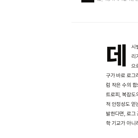
데
시
리
으
구가 바로 로그라
럼 작은 수의 합
트로피, 복잡도
적 안정성도 얻
발한다면, 로그 
학 기교가 아니