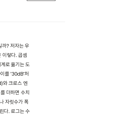
일까? 저자는 우
 이렇다. 곱셈
세계로 옮기는 도
를 '30dB'처
d)와 크로스 엔
그를 더하면 수치
나 자릿수가 폭
린다. 로그는 수