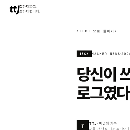
ttj
끝까지 짜고,
끝까지 법니다.
TECH 으로 돌아가기
HACKER NEWS
202
TECH
당신이 쓰
로그였다
TTJ
· 매일의 기록
T
서울, 책상 위에서 골라낸 한