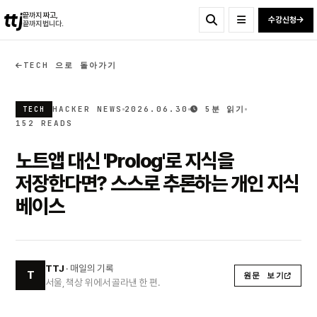
ttj
끝까지 짜고,
수강신청
끝까지 법니다.
TECH 으로 돌아가기
HACKER NEWS
2026.06.30
5분 읽기
TECH
152 READS
노트앱 대신 'Prolog'로 지식을
저장한다면? 스스로 추론하는 개인 지식
베이스
TTJ
· 매일의 기록
T
원문 보기
서울, 책상 위에서 골라낸 한 편.