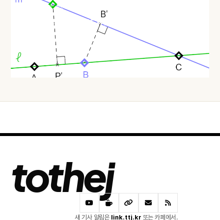
HACKER NEWS
두 점만 지나는 직선은 반드시 있다: 실베스터–갈라이 정리와 극
단 논법
오늘 · 43 READS
tothej
새 기사 알림은
link.ttj.kr
또는 카페에서.