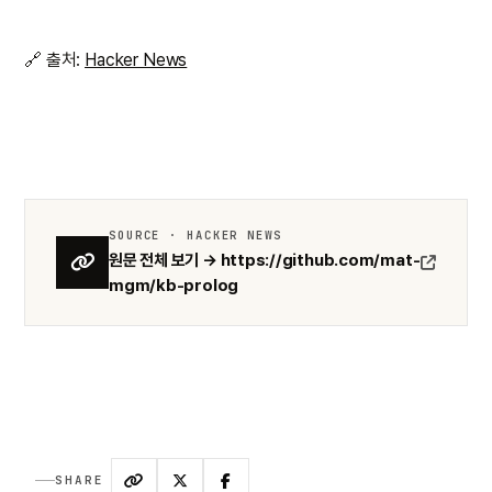
🔗 출처:
Hacker News
SOURCE · HACKER NEWS
원문 전체 보기 → https://github.com/mat-
mgm/kb-prolog
SHARE