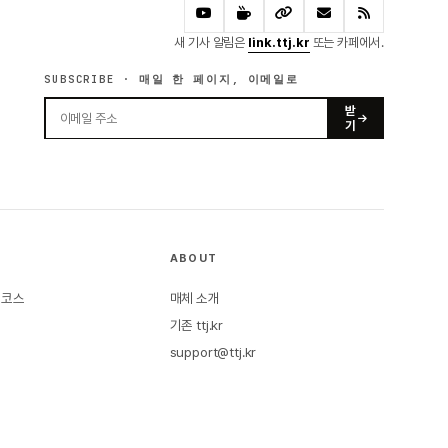
새 기사 알림은
link.ttj.kr
또는 카페에서.
SUBSCRIBE · 매일 한 페이지, 이메일로
받
기
ABOUT
본 코스
매체 소개
기존 ttj.kr
support@ttj.kr