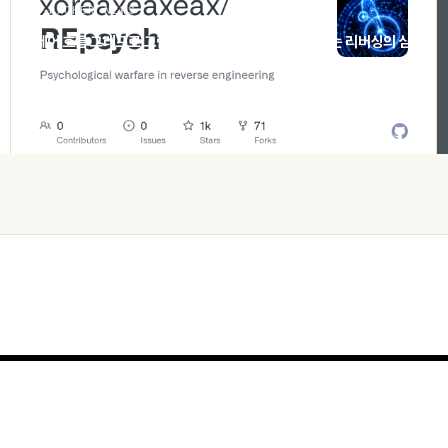
HACKER NEWS
제어 흐름 그래프로 그림을 그리다: REpsych가 던지는 리버싱의 심
리전
오늘 · 35 READS