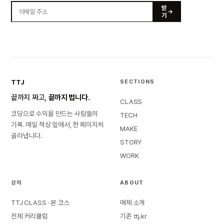
받
기
TTJ
SECTIONS
끝까지 짜고,
끝까지 법니다.
CLASS
코딩으로 수익을 만드는 사람들의
TECH
기록. 매일 책상 앞에서, 한 페이지씩
MAKE
골라냅니다.
STORY
WORK
강의
ABOUT
TTJ CLASS · 본 코스
매체 소개
전체 커리큘럼
기존 ttj.kr