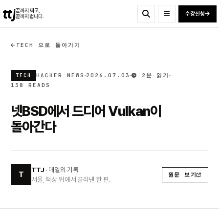
ttj
끝까지 짜고,
수강신청
끝까지 법니다.
TECH 으로 돌아가기
HACKER NEWS
2026.07.03
2분 읽기
TECH
138 READS
넷BSD에서 드디어 Vulkan이
돌아간다
TTJ
· 매일의 기록
T
원문 보기
서울, 책상 위에서 골라낸 한 편.