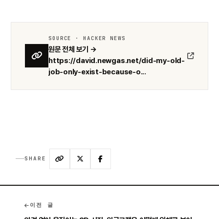
SOURCE · HACKER NEWS
원문 전체 보기 →
https://david.newgas.net/did-my-old-
job-only-exist-because-o...
SHARE
이전 글