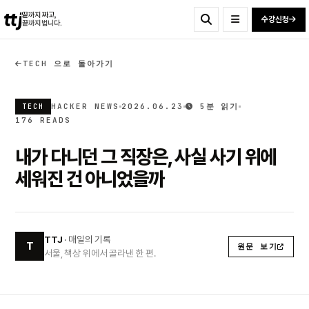
ttj
끝까지 짜고,
수강신청
끝까지 법니다.
TECH 으로 돌아가기
HACKER NEWS
2026.06.23
5분 읽기
TECH
176 READS
내가 다니던 그 직장은, 사실 사기 위에
세워진 건 아니었을까
TTJ
· 매일의 기록
T
원문 보기
서울, 책상 위에서 골라낸 한 편.