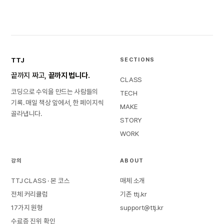
TTJ
SECTIONS
끝까지 짜고,
끝까지 법니다.
CLASS
코딩으로 수익을 만드는 사람들의
TECH
기록. 매일 책상 앞에서, 한 페이지씩
MAKE
골라냅니다.
STORY
WORK
강의
ABOUT
TTJ CLASS · 본 코스
매체 소개
전체 커리큘럼
기존 ttj.kr
17가지 원형
support@ttj.kr
수료증 진위 확인