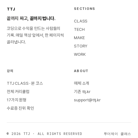
TTJ
SECTIONS
끝까지 짜고,
끝까지 법니다.
CLASS
코딩으로 수익을 만드는 사람들의
TECH
기록. 매일 책상 앞에서, 한 페이지씩
MAKE
골라냅니다.
STORY
WORK
강의
ABOUT
TTJ CLASS · 본 코스
매체 소개
전체 커리큘럼
기존 ttj.kr
17가지 원형
support@ttj.kr
수료증 진위 확인
© 2026 TTJ · ALL RIGHTS RESERVED
투더제이 클래스