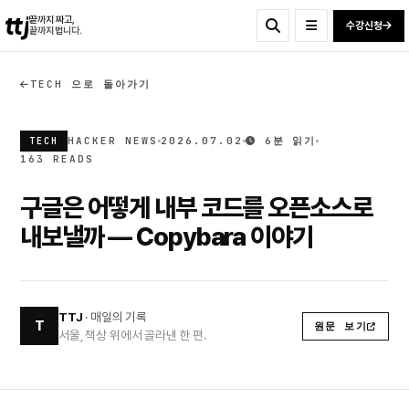
ttj
끝까지 짜고,
수강신청
끝까지 법니다.
TECH 으로 돌아가기
HACKER NEWS
2026.07.02
6분 읽기
TECH
163 READS
구글은 어떻게 내부 코드를 오픈소스로
내보낼까 — Copybara 이야기
TTJ
· 매일의 기록
T
원문 보기
서울, 책상 위에서 골라낸 한 편.