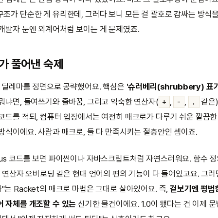
조가 단순한 게 유리한데, 그러다 보니 모든 걸 괄호로 감싸는 방식을 
 개발자 눈엔 외계어처럼 보이는 게 문제였죠.
s가 풀어낸 숙제
 이 딜레마를 정면으로 공략했어요. 핵심은
'슈러베리(shrubbery) 표
 뭐냐면, 들여쓰기와 줄바꿈, 그리고 익숙한 연산자(
,
,
같은)
+
-
.
 코드를 적되, 컴퓨터 입장에서는 여전히 매크로가 다루기 쉬운 깔끔한
 방식이에요. 사람과 매크로, 둘 다 만족시키는 절충안인 셈이죠.
bus 코드를 보면 파이썬이나 자바스크립트처럼 자연스러워요. 함수 
, 연산자 오버로딩 같은 현대 언어의 편의 기능이 다 들어있고요. 그러
는 Racket의 매크로 마법은 그대로 살아있어요. 즉,
겉보기엔 평범
어 자체를 개조할 수 있는
신기한 물건이에요. 1.0이 됐다는 건 이제 