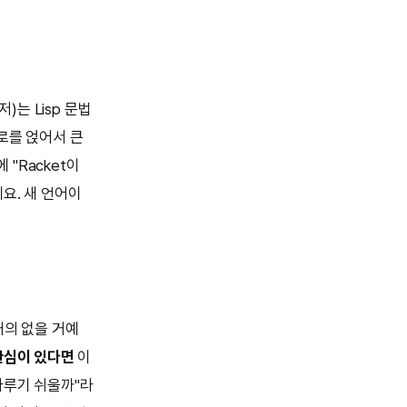
)는 Lisp 문법
크로를 얹어서 큰
 "Racket이
요. 새 언어이
거의 없을 거예
관심이 있다면
이
다루기 쉬울까"라