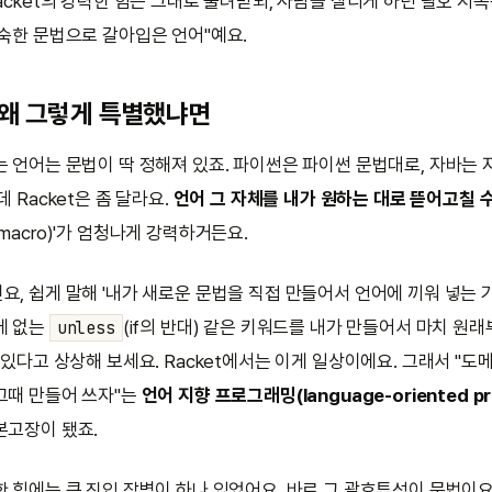
acket의 강력한 힘은 그대로 물려받되, 사람을 질리게 하던 괄호 지
익숙한 문법으로 갈아입은 언어"예요.
이 왜 그렇게 특별했냐면
는 언어는 문법이 딱 정해져 있죠. 파이썬은 파이썬 문법대로, 자바는 
데 Racket은 좀 달라요.
언어 그 자체를 내가 원하는 대로 뜯어고칠 
macro)'가 엄청나게 강력하거든요.
, 쉽게 말해 '내가 새로운 문법을 직접 만들어서 언어에 끼워 넣는 기
에 없는
(if의 반대) 같은 키워드를 내가 만들어서 마치 원
unless
 있다고 상상해 보세요. Racket에서는 이게 일상이에요. 그래서 "도
그때 만들어 쓰자"는
언어 지향 프로그래밍(language-oriented pr
본고장이 됐죠.
한 힘에는 큰 진입 장벽이 하나 있었어요. 바로 그 괄호투성이 문법이요