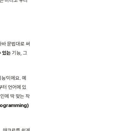
옥은 버리고 우리
자바 문법대로 써
수 있는
기능, 그
능'이에요. 예
래부터 언어에 있
메인에 딱 맞는 작
ogramming)
. 매크로를 쉽게