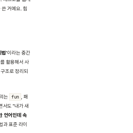
쓴 거예요. 힘
기법'
이라는 중간
를 활용해서 사
 구조로 정리되
정의는
, 패
fun
면서도 "내가 새
한 언어인데 속
문법과 표준 라이