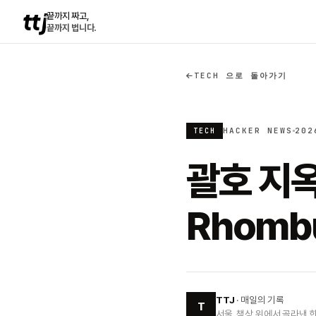
ttj
끝까지 짜고,
끝까지 법니다.
TECH 으로 돌아가기
HACKER NEWS
202
TECH
괄호 지옥
Rhomb
TTJ
· 매일의 기록
T
서울, 책상 위에서 골라낸 한