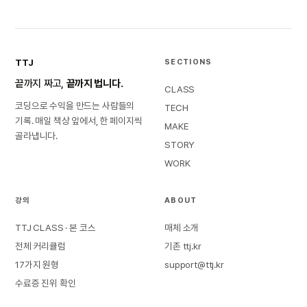
TTJ
SECTIONS
끝까지 짜고,
끝까지 법니다.
CLASS
코딩으로 수익을 만드는 사람들의
TECH
기록. 매일 책상 앞에서, 한 페이지씩
MAKE
골라냅니다.
STORY
WORK
강의
ABOUT
TTJ CLASS · 본 코스
매체 소개
전체 커리큘럼
기존 ttj.kr
17가지 원형
support@ttj.kr
수료증 진위 확인