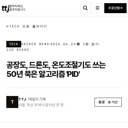
ttj
끝까지 짜고,
수강신청
끝까지 법니다.
TECH 으로 돌아가기
HACKER NEWS
2026.06.22
2분 읽기
TECH
130 READS
공장도, 드론도, 온도조절기도 쓰는
50년 묵은 알고리즘 'PID'
TTJ
· 매일의 기록
T
원문 보기
서울, 책상 위에서 골라낸 한 편.