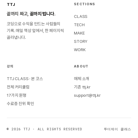
TTJ
SECTIONS
끝까지 짜고,
끝까지 법니다.
CLASS
코딩으로 수익을 만드는 사람들의
TECH
기록. 매일 책상 앞에서, 한 페이지씩
MAKE
골라냅니다.
STORY
WORK
강의
ABOUT
TTJ CLASS · 본 코스
매체 소개
전체 커리큘럼
기존 ttj.kr
17가지 원형
support@ttj.kr
수료증 진위 확인
© 2026 TTJ · ALL RIGHTS RESERVED
투더제이 클래스