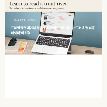
어제 · 45 READS
HACKER NEWS
프레임워크 데이터 유출, 메타베이스 제로데이가 드러낸 '분석용
데이터'의 위험
어제 · 44 READS
HACKER NEWS
'2027년 메모리 물량 완판' 보도… AI 수요가 삼킨 D램·HBM 공
급
어제 · 46 READS