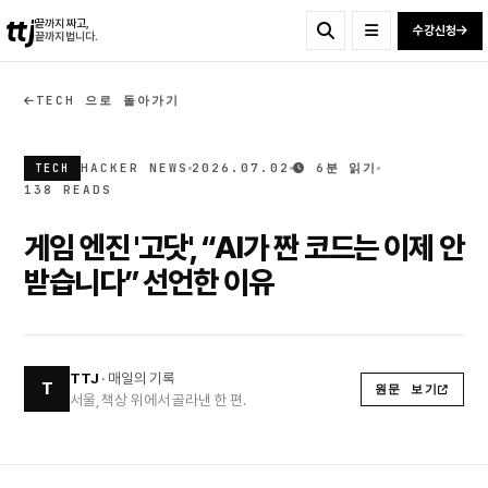
ttj
끝까지 짜고,
수강신청
끝까지 법니다.
TECH 으로 돌아가기
HACKER NEWS
2026.07.02
6분 읽기
TECH
138 READS
게임 엔진 '고닷', “AI가 짠 코드는 이제 안
받습니다” 선언한 이유
TTJ
· 매일의 기록
T
원문 보기
서울, 책상 위에서 골라낸 한 편.