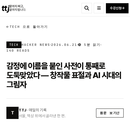
ttj
끝까지 짜고,
수강신청
끝까지 법니다.
TECH 으로 돌아가기
HACKER NEWS
2026.06.21
5분 읽기
TECH
140 READS
감정에 이름을 붙인 사전이 통째로
도둑맞았다 — 창작물 표절과 AI 시대의
그림자
TTJ
· 매일의 기록
T
원문 보기
서울, 책상 위에서 골라낸 한 편.