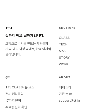
TTJ
SECTIONS
끝까지 짜고,
끝까지 법니다.
CLASS
코딩으로 수익을 만드는 사람들의
TECH
기록. 매일 책상 앞에서, 한 페이지씩
MAKE
골라냅니다.
STORY
WORK
강의
ABOUT
TTJ CLASS · 본 코스
매체 소개
전체 커리큘럼
기존 ttj.kr
17가지 원형
support@ttj.kr
수료증 진위 확인