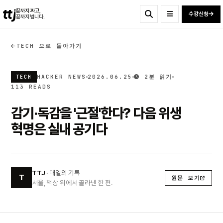
ttj
끝까지 짜고,
수강신청
끝까지 법니다.
TECH 으로 돌아가기
HACKER NEWS
2026.06.25
2분 읽기
TECH
113 READS
감기·독감을 '근절'한다? 다음 위생
혁명은 실내 공기다
TTJ
· 매일의 기록
T
원문 보기
서울, 책상 위에서 골라낸 한 편.