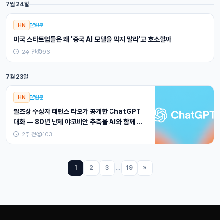
7월 24일
HN
원문
미국 스타트업들은 왜 '중국 AI 모델을 막지 말라'고 호소할까
2주 전
96
7월 23일
HN
원문
필즈상 수상자 테런스 타오가 공개한 ChatGPT
대화 — 80년 난제 야코비안 추측을 AI와 함께 파
고들다
2주 전
103
1
2
3
...
19
»