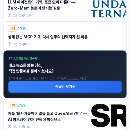
LLM 에이전트의 기억, 토큰 없이 다룬다 —
Zero-Mem 논문이 던지는 질문
2일 전
109
HN
원문
상태 없는 MCP 2.0, 다시 실무의 선택지가 된 이유
3일 전
89
TTJ 코딩클래스 정규반
테크 뉴스를 읽는 당신,
직접 만들어볼 준비 되셨나요?
17가지 수익 모델 실습 · 144+ 강의 · 자동화 소스코드 제공
정규반 보기
HN
원문
애플 '퇴사자들이 기밀을 들고 OpenAI로 갔다' —
AI 하드웨어 인재 전쟁이 법정으로
3일 전
110