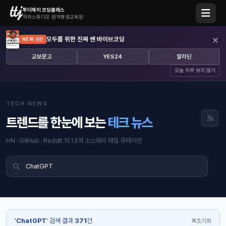
투더제이 코딩클래스
피라스튜디오 원격평생교육원
×
모두를 위한 진짜 쎈 바이브코딩
NEW 신간
교보문고
YES24
알라딘
오늘 하루 보지 않기
TECH NEWS
트렌드를 한눈에 보는
테크 뉴스
HN · GitHub · Reddit 외 13개 소스에서 매일 큐레이션
'
ChatGPT
' 검색 결과
371
건
초기화