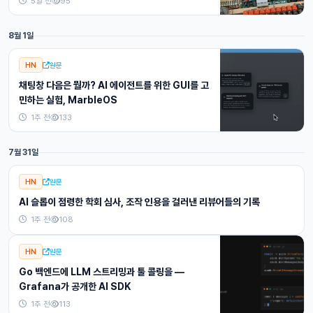
5일 전
95
8월 1일
HN
원문
채팅창 다음은 뭘까? AI 에이전트를 위한 GUI를 고
민하는 실험, MarbleOS
1주 전
133
7월 31일
HN
원문
AI 슬롭이 점령한 학회 심사, 조작 인용을 걸러낸 리뷰어들의 기록
1주 전
108
HN
원문
Go 백엔드에 LLM 스트리밍과 툴 콜링을 —
Grafana가 공개한 AI SDK
1주 전
113