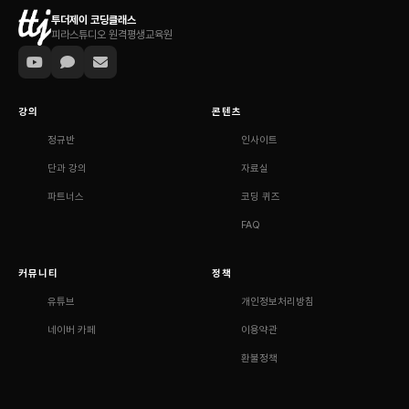
투더제이 코딩클래스
피라스튜디오 원격평생교육원
강의
콘텐츠
정규반
인사이트
단과 강의
자료실
파트너스
코딩 퀴즈
FAQ
커뮤니티
정책
유튜브
개인정보처리방침
네이버 카페
이용약관
환불정책