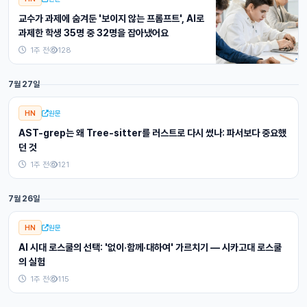
교수가 과제에 숨겨둔 '보이지 않는 프롬프트', AI로
과제한 학생 35명 중 32명을 잡아냈어요
1주 전
128
7월 27일
HN
원문
AST-grep는 왜 Tree-sitter를 러스트로 다시 썼나: 파서보다 중요했
던 것
1주 전
121
7월 26일
HN
원문
AI 시대 로스쿨의 선택: '없이·함께·대하여' 가르치기 — 시카고대 로스쿨
의 실험
1주 전
115