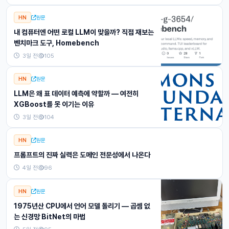
HN
원문
내 컴퓨터엔 어떤 로컬 LLM이 맞을까? 직접 재보는
벤치마크 도구, Homebench
3일 전
105
HN
원문
LLM은 왜 표 데이터 예측에 약할까 — 여전히
XGBoost를 못 이기는 이유
3일 전
104
HN
원문
프롬프트의 진짜 실력은 도메인 전문성에서 나온다
4일 전
96
HN
원문
1975년산 CPU에서 언어 모델 돌리기 — 곱셈 없
는 신경망 BitNet의 마법