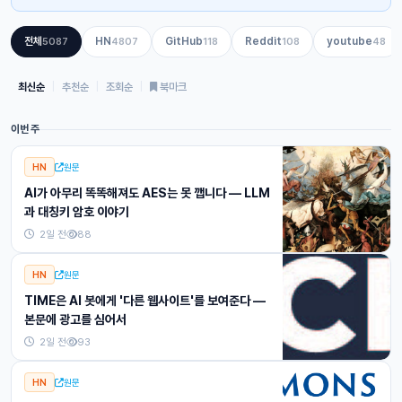
전체
HN
GitHub
Reddit
youtube
5087
4807
118
108
48
최신순
|
추천순
|
조회순
|
북마크
이번 주
HN
원문
AI가 아무리 똑똑해져도 AES는 못 깹니다 — LLM
과 대칭키 암호 이야기
2일 전
88
HN
원문
TIME은 AI 봇에게 '다른 웹사이트'를 보여준다 —
본문에 광고를 심어서
2일 전
93
HN
원문