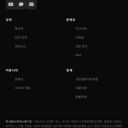
강의
콘텐츠
정규반
인사이트
단과 강의
자료실
파트너스
코딩 퀴즈
FAQ
커뮤니티
정책
유튜브
개인정보처리방침
네이버 카페
이용약관
환불정책
주식회사 피라스튜디오
| 대표이사: 전병우
주소: 경기도 의정부시 민락로195(민락동, 중흥에스클래스
트와이스), H동 704호
사업자 등록번호: 623-87-03155 | 통신판매업 신고: 2024-의정부송산-0898