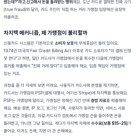
썼는데?'라고 신고해서 돈을 돌려받는 행위
예요. 도난 카드로 결제한 진짜 사기
(true fraud)와 달리, 카드 주인이 직접 하는 거라 가맹점 입장에선 굉장히
억울하죠.
차지백 메커니즘, 왜 가맹점이 불리할까
신용카드 시스템은 기본적으로
소비자 보호
에 무게중심이 쏠려 있어요.
1974년 미국의 Fair Credit Billing Act 이후로 카드 소유자가 "이 결제 인정
못 한다"고 하면, 일단 카드사가 가맹점에서 돈을 회수한 다음에 가맹점이
증거를 제출해서 "진짜 거래 맞다"고 입증해야 해요. 입증 책임이 가맹점에
있는 거죠.
과정을 좀 더 자세히 보면 이래요. 사용자가 카드사에 분쟁을 제기하면,
카드사는 가맹점의 PSP(결제 대행사, 여기선 Stripe)에 차지백을 통보해요.
PSP는 가맹점에 알리고, 가맹점은 정해진 기간 안에
증빙 자료
를 제출해야
해요. 배송 증명, IP 로그, 로그인 기록, 사용자가 동의한 약관, 서비스 사용
로그 같은 것들이죠. 이걸 카드사가 검토해서 가맹점 손을 들어주면 돈을
돌려받고, 아니면 그냥 잃어요. 게다가 차지백 자체에
수수료(보통 $15~25)
가
붙어요. 이겨도 손해, 지면 더 큰 손해예요.