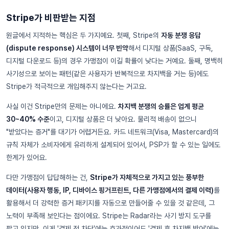
Stripe가 비판받는 지점
원글에서 지적하는 핵심은 두 가지예요. 첫째, Stripe의
자동 분쟁 응답
(dispute response) 시스템이 너무 빈약
해서 디지털 상품(SaaS, 구독,
디지털 다운로드 등)의 경우 가맹점이 이길 확률이 낮다는 거예요. 둘째, 명백히
사기성으로 보이는 패턴(같은 사용자가 반복적으로 차지백을 거는 등)에도
Stripe가 적극적으로 개입해주지 않는다는 거고요.
사실 이건 Stripe만의 문제는 아니에요.
차지백 분쟁의 승률은 업계 평균
30~40% 수준
이고, 디지털 상품은 더 낮아요. 물리적 배송이 없으니
"받았다는 증거"를 대기가 어렵거든요. 카드 네트워크(Visa, Mastercard)의
규칙 자체가 소비자에게 유리하게 설계되어 있어서, PSP가 할 수 있는 일에도
한계가 있어요.
다만 가맹점이 답답해하는 건,
Stripe가 자체적으로 가지고 있는 풍부한
데이터(사용자 행동, IP, 디바이스 핑거프린트, 다른 가맹점에서의 결제 이력)
를
활용해서 더 강력한 증거 패키지를 자동으로 만들어줄 수 있을 것 같은데, 그
노력이 부족해 보인다는 점이에요. Stripe는 Radar라는 사기 방지 도구를
팔고 있지만, 이게 '결제 전 차단'에는 효과적이어도 '결제 후 차지백 방어'에는