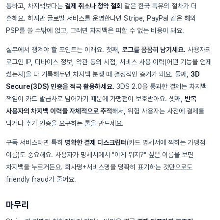
통하고, 차지백보다는
결제 취소나 청약 철회
같은 한국 특유의 절차가 더
흔해요. 하지만 글로벌 서비스를 운영한다면 Stripe, PayPal 같은 해외
PSP를 쓸 수밖에 없고, 그러면 차지백은 피할 수 없는 비용이 돼요.
실무에서 챙겨야 할 포인트는 이래요. 첫째,
로그를 꼼꼼히 남기세요.
사용자의
로그인 IP, 디바이스 정보, 약관 동의 시점, 서비스 사용 이력(어떤 기능을 언제
썼는지)을 다 기록해두면 차지백 분쟁 때 결정적인 증거가 돼요. 둘째,
3D
Secure(3DS) 인증을 적극 활용하세요.
3DS 2.0을 통과한 결제는 차지백
책임이 카드 발급사로 넘어가기 때문에 가맹점이 보호받아요. 셋째,
반복
사용자의 차지백 이력을 자체적으로 추적
해서, 위험 사용자는 사전에 결제를
막거나 추가 인증을 요구하는 룰을 만드세요.
구독 서비스라면 특히
명확한 결제 디스크립터
(카드 명세서에 찍히는 가맹점
이름)도 중요해요. 사용자가 명세서에서 "이게 뭐지?" 싶은 이름을 보면
차지백을 누르거든요. 회사명+서비스명을 명확히 표기하는 것만으로도
friendly fraud가 줄어요.
마무리