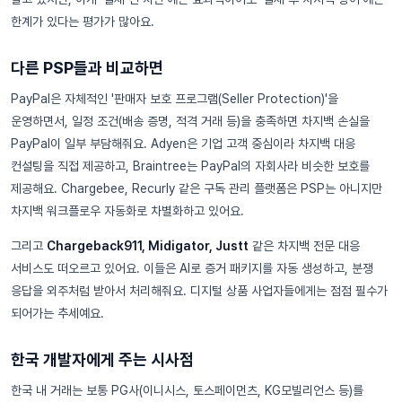
한계가 있다는 평가가 많아요.
다른 PSP들과 비교하면
PayPal은 자체적인 '판매자 보호 프로그램(Seller Protection)'을
운영하면서, 일정 조건(배송 증명, 적격 거래 등)을 충족하면 차지백 손실을
PayPal이 일부 부담해줘요. Adyen은 기업 고객 중심이라 차지백 대응
컨설팅을 직접 제공하고, Braintree는 PayPal의 자회사라 비슷한 보호를
제공해요. Chargebee, Recurly 같은 구독 관리 플랫폼은 PSP는 아니지만
차지백 워크플로우 자동화로 차별화하고 있어요.
그리고
Chargeback911, Midigator, Justt
같은 차지백 전문 대응
서비스도 떠오르고 있어요. 이들은 AI로 증거 패키지를 자동 생성하고, 분쟁
응답을 외주처럼 받아서 처리해줘요. 디지털 상품 사업자들에게는 점점 필수가
되어가는 추세예요.
한국 개발자에게 주는 시사점
한국 내 거래는 보통 PG사(이니시스, 토스페이먼츠, KG모빌리언스 등)를