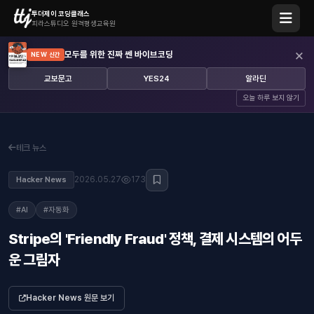
투더제이 코딩클래스
피라스튜디오 원격평생교육원
×
모두를 위한 진짜 쎈 바이브코딩
NEW 신간
교보문고
YES24
알라딘
오늘 하루 보지 않기
테크 뉴스
2026.05.27
173
Hacker News
#AI
#자동화
Stripe의 'Friendly Fraud' 정책, 결제 시스템의 어두
운 그림자
Hacker News 원문 보기