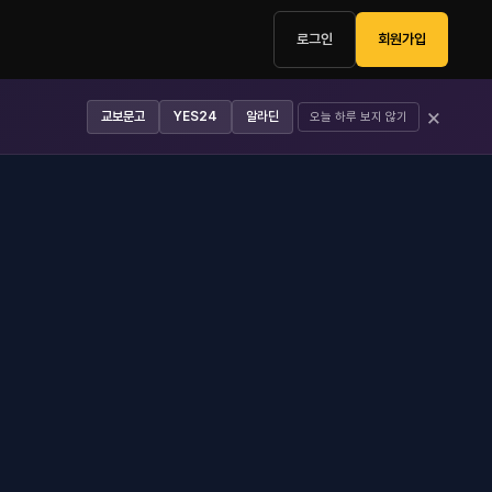
로그인
회원가입
×
교보문고
YES24
알라딘
오늘 하루 보지 않기