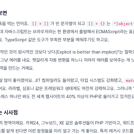
보면
욕을 먹는 언어죠.
가 빈 문자열이 되고
는
[] + []
[] + {}
"[object
데 자바스크립트는 브라우저라는 한 환경에서 출발해서 ECMAScript라는 
 TypeScript 같은 도구가 부족한 부분을 메워주기도 하고요.
것이 암시적인 것보다 낫다(Explicit is better than implicit)"는
그냥 에러를 내요. 헷갈리게 자동 변환을 하느니 차라리 에러를 보여주는 게 낫
격을 만드는 거예요.
말 많이 좋아졌어요. JIT 컴파일러도 들어왔고, 타입 시스템도 강화됐고,
mat
요. 라라벨, 심포니 같은 프레임워크 생태계도 여전히 강력하고요. 그러니까 "
프레스 하나만 봐도 전 세계 웹사이트의 40% 이상이 PHP로 돌아가고 있거든요
는 시사점
 현역이에요. 카페24, 그누보드, XE 같은 솔루션들이 PHP 기반이고, 워
트를 맡게 된다면 이런 함정들을 미리 알고 가는 게 좋아요. 특히 레거시 코드