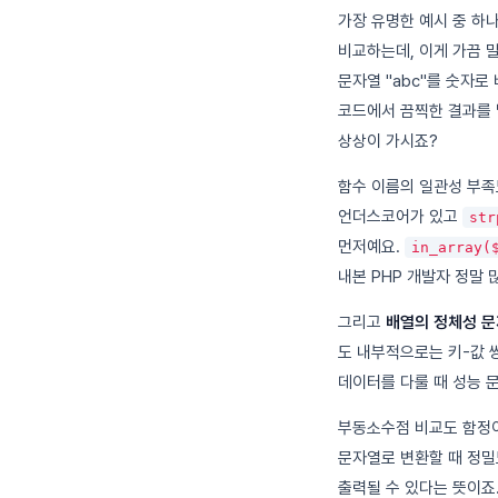
가장 유명한 예시 중 하
비교하는데, 이게 가끔 
문자열 "abc"를 숫자로
코드에서 끔찍한 결과를 
상상이 가시죠?
함수 이름의 일관성 부족
언더스코어가 있고
str
먼저예요.
in_array(
내본 PHP 개발자 정말 
그리고
배열의 정체성 문
도 내부적으로는 키-값 
데이터를 다룰 때 성능 
부동소수점 비교도 함정
문자열로 변환할 때 정밀
출력될 수 있다는 뜻이죠