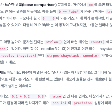
나가
느슨한 비교(loose comparison)
문제예요. PHP에서
를 쓰면 타
==
말도 안 되는 결과를 만들어요. 예를 들어
가 PHP 7까지는
0 == "abc"
tr
 바꾸려다 0이 나오니까 결국
이 되는 거죠. 이게 뭐가 문제냐면, 비
0 == 0
낳을 수 있어요. 다행히 PHP 8부터는 이 동작이 고쳐졌지만, 그동안 얼마나
도 악명 높아요. 문자열 길이는
인데 배열 개수는
예요
strlen()
count()
는 없어요. 어떤 함수는 needle(찾는 값)이 먼저고 어떤 함수는 haysta
pos
인데
이거든요
$needle, $haystack)
strpos($haystack, $needle)
많을 거예요.
제
도 재밌어요. PHP의 배열은 사실 "순서가 있는 해시맵"이에요. 그러니까 일
쌍으로 저장되는 거죠. 이게 편할 때도 있는데, 메모리 효율은 진짜 배열보다 훨
문제가 생기는 이유예요.
이에요.
이
인 건 다른 언어도 마찬가지지만, 
0.1 + 0.2 == 0.3
false
도가 환경에 따라 달라지기도 해요.
의
설정에 따라
php.ini
precision
.