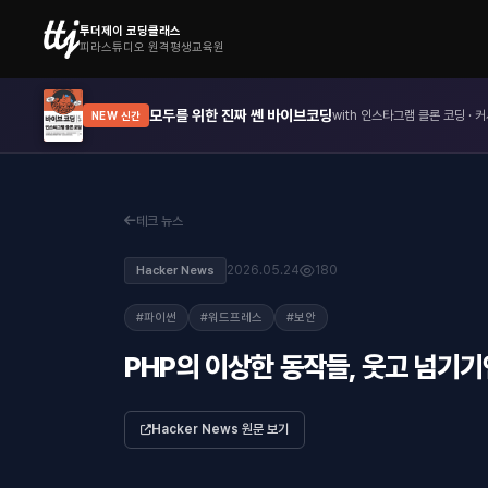
투더제이 코딩클래스
피라스튜디오 원격평생교육원
모두를 위한 진짜 쎈 바이브코딩
with 인스타그램 클론 코딩 · 커
NEW 신간
테크 뉴스
2026.05.24
180
Hacker News
#파이썬
#워드프레스
#보안
PHP의 이상한 동작들, 웃고 넘기
Hacker News 원문 보기