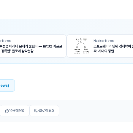
r News
Hacker News
수점을 버리니 문제가 풀렸다 — int32 좌표로
소프트웨어의 단위 경제학이 
히 정확한' 들로네 삼각분할
짜' 시대의 종말
News)
유용해요
0
별로예요
0