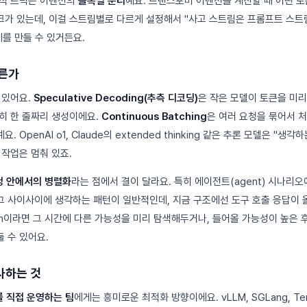
술적 트릭은 어텐션의
블록별 분리
예요. 트랜스포머 어텐션을 계산할 때 어떤 토
가 있는데, 이걸 스트림별로 다르게 설정해서 "사고 스트림은 프롬프트 스트
계를 만들 수 있거든요.
다른가
 있어요.
Speculative Decoding(추측 디코딩)
은 작은 모델이 토큰을 미리
히 한 줄짜리 생성이에요.
Continuous Batching
은 여러 요청을 묶어서 
OpenAI o1, Claude의 extended thinking 같은 추론 모델은 "생각
 작업은 멈춰 있죠.
청 안에서의 병렬화
라는 점에서 결이 달라요. 특히 에이전트(agent) 시나리
그 사이사이에 생각하는 패턴이 일반적인데, 지금 구조에선 도구 호출 응답이 
ream이라면 그 시간에 다른 가능성을 미리 탐색해두거나, 들어올 가능성이 높은 
 수 있어요.
사하는 것
를 직접 운영하는 팀
에게는 흥미로운 최적화 방향이에요. vLLM, SGLang, Te