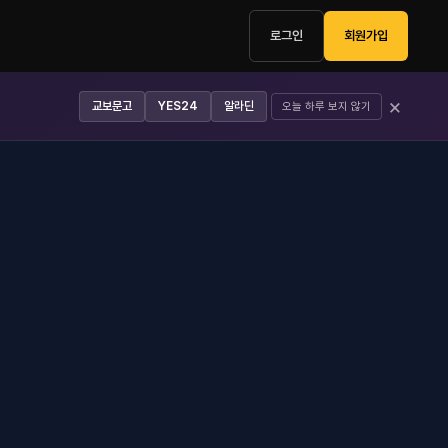
로그인
회원가입
×
교보문고
YES24
알라딘
오늘 하루 보지 않기