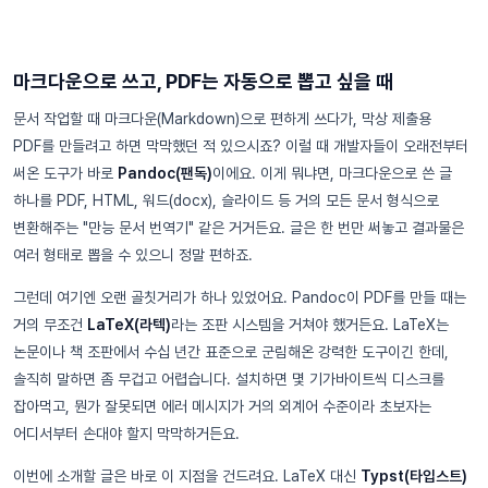
마크다운으로 쓰고, PDF는 자동으로 뽑고 싶을 때
문서 작업할 때 마크다운(Markdown)으로 편하게 쓰다가, 막상 제출용
PDF를 만들려고 하면 막막했던 적 있으시죠? 이럴 때 개발자들이 오래전부터
써온 도구가 바로
Pandoc(팬독)
이에요. 이게 뭐냐면, 마크다운으로 쓴 글
하나를 PDF, HTML, 워드(docx), 슬라이드 등 거의 모든 문서 형식으로
변환해주는 "만능 문서 번역기" 같은 거거든요. 글은 한 번만 써놓고 결과물은
여러 형태로 뽑을 수 있으니 정말 편하죠.
그런데 여기엔 오랜 골칫거리가 하나 있었어요. Pandoc이 PDF를 만들 때는
거의 무조건
LaTeX(라텍)
라는 조판 시스템을 거쳐야 했거든요. LaTeX는
논문이나 책 조판에서 수십 년간 표준으로 군림해온 강력한 도구이긴 한데,
솔직히 말하면 좀 무겁고 어렵습니다. 설치하면 몇 기가바이트씩 디스크를
잡아먹고, 뭔가 잘못되면 에러 메시지가 거의 외계어 수준이라 초보자는
어디서부터 손대야 할지 막막하거든요.
이번에 소개할 글은 바로 이 지점을 건드려요. LaTeX 대신
Typst(타입스트)