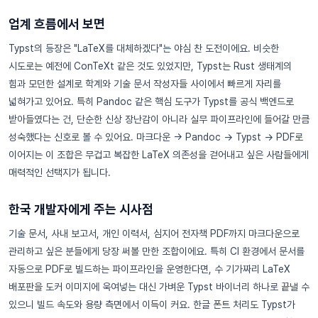
업계 흐름에서 보면
Typst의 등장은 "LaTeX를 대체하겠다"는 야심 찬 도전이에요. 비슷한
시도로는 예전에 ConTeXt 같은 것도 있었지만, Typst는 Rust 생태계의
힘과 모던한 설계로 학계와 기술 문서 작성자들 사이에서 빠르게 자리를
넓혀가고 있어요. 특히 Pandoc 같은 핵심 도구가 Typst를 공식 백엔드로
받아들였다는 건, 단순한 신상 장난감이 아니라 실무 파이프라인에 들어갈 만큼
성숙했다는 신호로 볼 수 있어요. 마크다운 → Pandoc → Typst → PDF로
이어지는 이 조합은 무겁고 복잡한 LaTeX 의존성을 걷어내고 싶은 사람들에게
매력적인 선택지가 됩니다.
한국 개발자에게 주는 시사점
기술 문서, 사내 보고서, 개인 이력서, 심지어 전자책 PDF까지 마크다운으로
관리하고 싶은 분들에게 당장 써볼 만한 조합이에요. 특히 CI 환경에서 문서를
자동으로 PDF로 빌드하는 파이프라인을 운영한다면, 수 기가짜리 LaTeX
배포판을 도커 이미지에 욱여넣는 대신 가벼운 Typst 바이너리 하나로 끝낼 수
있으니 빌드 속도와 용량 측면에서 이득이 커요. 한글 폰트 처리도 Typst가