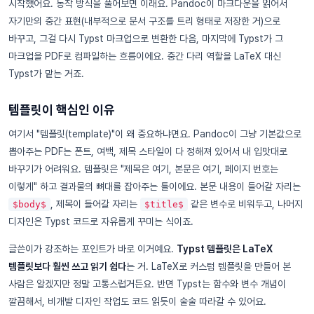
시작했어요. 동작 방식을 풀어보면 이래요. Pandoc이 마크다운을 읽어서
자기만의 중간 표현(내부적으로 문서 구조를 트리 형태로 저장한 거)으로
바꾸고, 그걸 다시 Typst 마크업으로 변환한 다음, 마지막에 Typst가 그
마크업을 PDF로 컴파일하는 흐름이에요. 중간 다리 역할을 LaTeX 대신
Typst가 맡는 거죠.
템플릿이 핵심인 이유
여기서 "템플릿(template)"이 왜 중요하냐면요. Pandoc이 그냥 기본값으로
뽑아주는 PDF는 폰트, 여백, 제목 스타일이 다 정해져 있어서 내 입맛대로
바꾸기가 어려워요. 템플릿은 "제목은 여기, 본문은 여기, 페이지 번호는
이렇게" 하고 결과물의 뼈대를 잡아주는 틀이에요. 본문 내용이 들어갈 자리는
, 제목이 들어갈 자리는
같은 변수로 비워두고, 나머지
$body$
$title$
디자인은 Typst 코드로 자유롭게 꾸미는 식이죠.
글쓴이가 강조하는 포인트가 바로 이거예요.
Typst 템플릿은 LaTeX
템플릿보다 훨씬 쓰고 읽기 쉽다
는 거. LaTeX로 커스텀 템플릿을 만들어 본
사람은 알겠지만 정말 고통스럽거든요. 반면 Typst는 함수와 변수 개념이
깔끔해서, 비개발 디자인 작업도 코드 읽듯이 술술 따라갈 수 있어요.