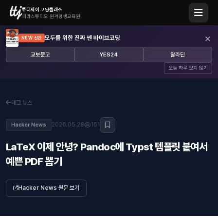
투더제이 코딩클래스
피라스튜디오 원격평생교육원
×
모두를 위한 진짜 쎈 바이브코딩
NEW 신간
교보문고
YES24
알라딘
오늘 하루 보지 않기
테크 뉴스
2026.05.28
151
Hacker News
LaTeX 이제 안녕? Pandoc에 Typst 템플릿 붙여서
예쁜 PDF 뽑기
Hacker News 원문 보기