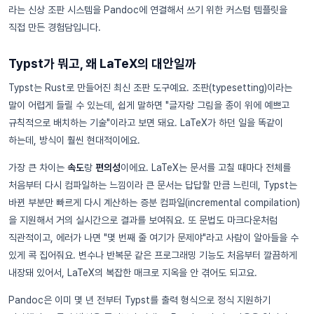
라는 신상 조판 시스템을 Pandoc에 연결해서 쓰기 위한 커스텀 템플릿을
직접 만든 경험담입니다.
Typst가 뭐고, 왜 LaTeX의 대안일까
Typst는 Rust로 만들어진 최신 조판 도구예요. 조판(typesetting)이라는
말이 어렵게 들릴 수 있는데, 쉽게 말하면 "글자랑 그림을 종이 위에 예쁘고
규칙적으로 배치하는 기술"이라고 보면 돼요. LaTeX가 하던 일을 똑같이
하는데, 방식이 훨씬 현대적이에요.
가장 큰 차이는
속도
랑
편의성
이에요. LaTeX는 문서를 고칠 때마다 전체를
처음부터 다시 컴파일하는 느낌이라 큰 문서는 답답할 만큼 느린데, Typst는
바뀐 부분만 빠르게 다시 계산하는 증분 컴파일(incremental compilation)
을 지원해서 거의 실시간으로 결과를 보여줘요. 또 문법도 마크다운처럼
직관적이고, 에러가 나면 "몇 번째 줄 여기가 문제야"라고 사람이 알아들을 수
있게 콕 집어줘요. 변수나 반복문 같은 프로그래밍 기능도 처음부터 깔끔하게
내장돼 있어서, LaTeX의 복잡한 매크로 지옥을 안 겪어도 되고요.
Pandoc은 이미 몇 년 전부터 Typst를 출력 형식으로 정식 지원하기