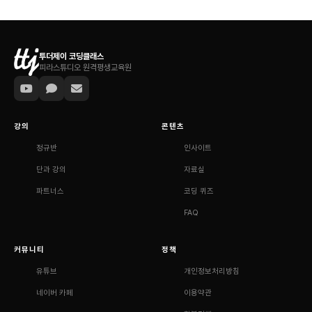
투더제이 코딩클래스
피라스튜디오 원격평생교육원
강의
콘텐츠
정규반
인사이트
단과 강의
자료실
파트너스
코딩 퀴즈
FAQ
커뮤니티
정책
유튜브
개인정보처리방침
네이버 카페
이용약관