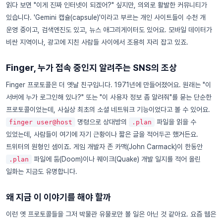
읽다 보면 "이게 진짜 인터넷이 되겠어?" 싶지만, 의외로 활발한 커뮤니티가
있습니다. 'Gemini 캡슐(capsule)'이라고 부르는 개인 사이트들이 수천 개
운영 중이고, 검색엔진도 있고, 뉴스 애그리게이터도 있어요. 모바일 데이터가
비싼 지역이나, 광고에 지친 사람들 사이에서 조용히 자리 잡고 있죠.
Finger, 누가 접속 중인지 알려주는 SNS의 조상
Finger 프로토콜은 더 옛날 친구입니다. 1971년에 만들어졌어요. 원래는 "이
서버에 누가 로그인해 있나?" 또는 "이 사용자 정보 좀 알려줘"를 묻는 단순한
프로토콜이었는데, 사실상 최초의 소셜 네트워크 기능이었다고 볼 수 있어요.
명령으로 상대방의
파일을 읽을 수
finger user@host
.plan
있었는데, 사람들이 여기에 자기 근황이나 짧은 글을 적어두곤 했거든요.
트위터의 원형인 셈이죠. 게임 개발자 존 카맥(John Carmack)이 한동안
파일에 둠(Doom)이나 퀘이크(Quake) 개발 일지를 적어 올린
.plan
일화는 지금도 유명합니다.
왜 지금 이 이야기를 해야 할까
이런 옛 프로토콜들을 그저 박물관 유물로만 볼 일은 아닌 것 같아요. 요즘 웹은