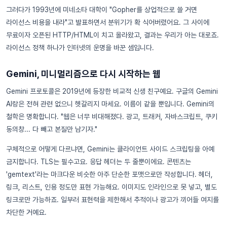
그러다가 1993년에 미네소타 대학이 "Gopher를 상업적으로 쓸 거면
라이선스 비용을 내라"고 발표하면서 분위기가 확 식어버렸어요. 그 사이에
무료이자 오픈된 HTTP/HTML이 치고 올라왔고, 결과는 우리가 아는 대로죠.
라이선스 정책 하나가 인터넷의 운명을 바꾼 셈입니다.
Gemini, 미니멀리즘으로 다시 시작하는 웹
Gemini 프로토콜은 2019년에 등장한 비교적 신생 친구예요. 구글의 Gemini
AI랑은 전혀 관련 없으니 헷갈리지 마세요. 이름이 같을 뿐입니다. Gemini의
철학은 명확합니다. "웹은 너무 비대해졌다. 광고, 트래커, 자바스크립트, 쿠키
동의창... 다 빼고 본질만 남기자."
구체적으로 어떻게 다르냐면, Gemini는 클라이언트 사이드 스크립팅을 아예
금지합니다. TLS는 필수고요. 응답 헤더는 두 줄뿐이에요. 콘텐츠는
'gemtext'라는 마크다운 비슷한 아주 단순한 포맷으로만 작성합니다. 헤더,
링크, 리스트, 인용 정도만 표현 가능해요. 이미지도 인라인으로 못 넣고, 별도
링크로만 가능하죠. 일부러 표현력을 제한해서 추적이나 광고가 끼어들 여지를
차단한 거예요.