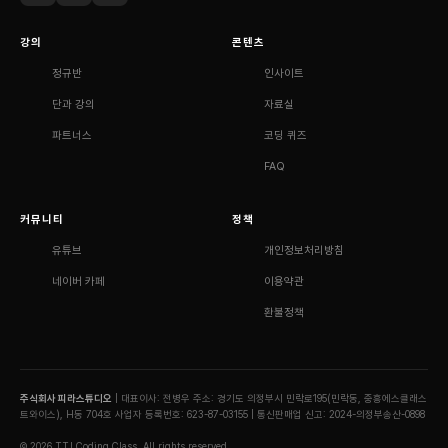
강의
콘텐츠
정규반
인사이트
단과 강의
자료실
파트너스
코딩 퀴즈
FAQ
커뮤니티
정책
유튜브
개인정보처리방침
네이버 카페
이용약관
환불정책
주식회사 피라스튜디오
| 대표이사: 전병우
주소: 경기도 의정부시 민락로195(민락동, 중흥에스클래스
트와이스), H동 704호
사업자 등록번호: 623-87-03155 | 통신판매업 신고: 2024-의정부송산-0898
© 2026 TTJ Coding Class. All rights reserved.