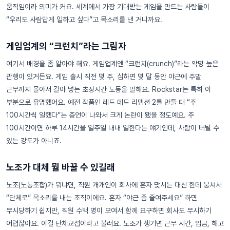
움직임이라 의미가 커요. 세계에서 가장 기대받는 게임을 만드는 사람들이
“우리도 사람답게 일하고 싶다”고 목소리를 낸 거니까요.
게임업계의 “크런치”라는 그림자
여기서 배경을 좀 알아야 해요. 게임업계엔 “크런치(crunch)”라는 악명 높은
관행이 있거든요. 게임 출시 직전 몇 주, 심하면 몇 달 동안 야근에 주말
근무까지 몰아서 갈아 넣는 초장시간 노동을 말해요. Rockstar는 특히 이
부분으로 유명했어요. 예전 작품인 레드 데드 리뎀션 2를 만들 때 “주
100시간씩 일했다”는 증언이 나와서 크게 논란이 됐을 정도예요. 주
100시간이면 하루 14시간을 일주일 내내 일한다는 얘기인데, 사람이 버틸 수
있는 강도가 아니죠.
노조가 대체 뭘 바꿀 수 있길래
노조(노동조합)가 뭐냐면, 직원 개개인이 회사에 혼자 맞서는 대신 한데 뭉쳐서
“단체로” 목소리를 내는 조직이에요. 혼자 “야근 좀 줄여주세요” 하면
무시당하기 쉽지만, 직원 수백 명이 모여서 함께 요구하면 회사도 무시하기
어렵잖아요. 이걸 단체교섭이라고 불러요. 노조가 생기면 근무 시간, 임금, 해고