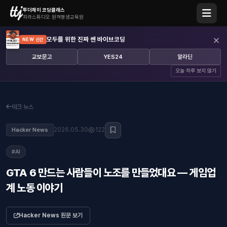
투더제이 코딩클래스
피라스튜디오 원격평생교육원
×
모두를 위한 진짜 쎈 바이브코딩
NEW 신간
교보문고
YES24
알라딘
오늘 하루 보지 않기
테크 뉴스
2026.05.30
122
Hacker News
#AI
GTA 6 만드는 사람들이 노조를 만들었대요 — 게임업
계 노동 이야기
Hacker News 원문 보기