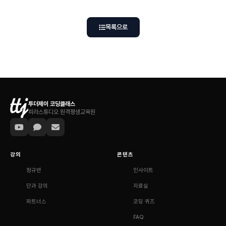
목록으로
투더제이 코딩클래스
피라스튜디오 원격평생교육원
강의
콘텐츠
정규반
인사이트
단과 강의
자료실
파트너스
코딩 퀴즈
FAQ