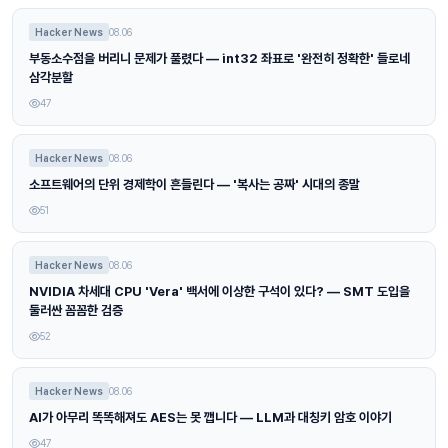
Hacker News
08.06
부동소수점을 버리니 문제가 풀렸다 — int32 좌표로 '완전히 정확한' 들로네
삼각분할
47
Hacker News
08.06
소프트웨어의 단위 경제학이 흔들린다 — '복사는 공짜' 시대의 종말
51
Hacker News
08.06
NVIDIA 차세대 CPU 'Vera' 백서에 이상한 구석이 있다? — SMT 도입을
둘러싼 꼼꼼한 검증
52
Hacker News
08.06
AI가 아무리 똑똑해져도 AES는 못 깹니다 — LLM과 대칭키 암호 이야기
47