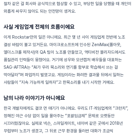
절차 같은 걸 회사와 공식적으로 협상할 수 있고, 부당한 일을 당했을 때 개인이
외롭게 싸우지 않아도 되는 안전망이 생겨요.
사실 게임업계 전체의 흐름이에요
이게 Rockstar만의 일은 아니에요. 최근 몇 년 사이 게임업계 전반에 노조
결성 바람이 불고 있거든요. 마이크로소프트에 인수된 ZeniMax(폴아웃,
엘더스크롤 제작사)의 QA 팀이 노조를 만들었고, 액티비전 블리자드에서도
품질관리 인력들이 뭉쳤어요. 거기에 성우와 모션캡처 배우들을 대표하는
SAG-AFTRA는 “AI가 우리 목소리와 연기를 함부로 학습해서 쓰는 걸
막아달라”며 파업까지 벌였고요. 게임이라는 화려한 결과물 뒤에서 일하는
사람들이 “지속 가능하게 일하자”고 한목소리를 내기 시작한 거예요.
남의 나라 이야기가 아니에요
한국 개발자에게도 결코 먼 얘기가 아니에요. 우리도 IT·게임업계의 “크런치”,
정해진 야근 수당 없이 일을 몰아주는 “포괄임금제” 문제로 오랫동안
시끄러웠잖아요. 실제로 넥슨, 스마일게이트, 네이버 같은 곳에서 2018년
무렵부터 노조가 생겼고, 그 뒤로 근무 환경을 둘러싼 대화가 조금씩