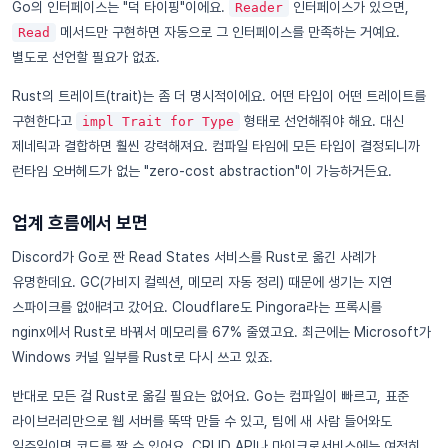
Go의 인터페이스는 "덕 타이핑"이에요.
인터페이스가 있으면,
Reader
메서드만 구현하면 자동으로 그 인터페이스를 만족하는 거예요.
Read
별도로 선언할 필요가 없죠.
Rust의 트레이트(trait)는 좀 더 명시적이에요. 어떤 타입이 어떤 트레이트를
구현한다고
형태로 선언해줘야 해요. 대신
impl Trait for Type
제네릭과 결합하면 훨씬 강력해져요. 컴파일 타임에 모든 타입이 결정되니까
런타임 오버헤드가 없는 "zero-cost abstraction"이 가능하거든요.
업계 흐름에서 보면
Discord가 Go로 짠 Read States 서비스를 Rust로 옮긴 사례가
유명한데요. GC(가비지 컬렉션, 메모리 자동 정리) 때문에 생기는 지연
스파이크를 없애려고 갔어요. Cloudflare도 Pingora라는 프록시를
nginx에서 Rust로 바꿔서 메모리를 67% 줄였고요. 최근에는 Microsoft가
Windows 커널 일부를 Rust로 다시 쓰고 있죠.
반대로 모든 걸 Rust로 옮길 필요는 없어요. Go는 컴파일이 빠르고, 표준
라이브러리만으로 웹 서버를 뚝딱 만들 수 있고, 팀에 새 사람 들어와도
일주일이면 코드를 짤 수 있어요. CRUD API나 마이크로서비스에는 여전히