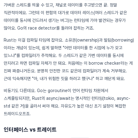
가벼운 스레드를 띄울 수 있고, 채널로 데이터를 주고받으면 끝. 정말
직관적이에요. 그런데 이 편함의 대가로 데이터 레이스(여러 스레드가 같은
데이터를 동시에 건드려서 생기는 버그)는 런타임에 가야 발견되는 경우가
많아요. Go의 race detector를 돌려야 잡히는 거죠.
Rust는 이걸 컴파일 타임에 잡아요. 소유권(ownership)과 빌림(borrowing)
이라는 개념이 있는데, 쉽게 말하면 "어떤 데이터를 한 시점에 누가 갖고
있느냐"를 컴파일러가 추적해요. 두 스레드가 같은 가변 데이터를 동시에
만지려고 하면 컴파일 자체가 안 돼요. 처음에는 이 borrow checker라는 게
진짜 짜증나거든요. 분명히 안전한 코드 같은데 컴파일러가 계속 거부해요.
근데 익숙해지면 "아, 내가 위험한 짓을 하려고 했구나" 하고 깨닫게 돼요.
비동기도 다른데요. Go는 goroutine이 언어 런타임 차원에서
스케줄링되지만, Rust의 async/await는 명시적인 런타임(tokio, async-
std 같은 거)을 골라서 써야 해요. 자유도가 높은 대신 초기 설정이 복잡한
트레이드오프죠.
인터페이스 vs 트레이트