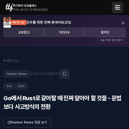
투더제이 코딩클래스
피라스튜디오 원격평생교육원
×
모두를 위한 진짜 쎈 바이브코딩
NEW 신간
교보문고
YES24
알라딘
오늘 하루 보지 않기
테크 뉴스
2026.05.26
165
Hacker News
#AI
#API
Go에서 Rust로 갈아탈 때 진짜 알아야 할 것들 - 문법
보다 사고방식의 전환
Hacker News 원문 보기