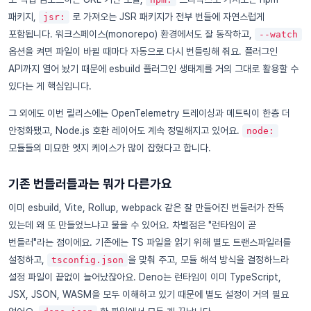
패키지,
로 가져오는 JSR 패키지가 전부 번들에 자연스럽게
jsr:
포함됩니다. 워크스페이스(monorepo) 환경에서도 잘 동작하고,
--watch
옵션을 켜면 파일이 바뀔 때마다 자동으로 다시 번들링해 줘요. 플러그인
API까지 열어 놨기 때문에 esbuild 플러그인 생태계를 거의 그대로 활용할 수
있다는 게 핵심입니다.
그 외에도 이번 릴리스에는 OpenTelemetry 트레이싱과 메트릭이 한층 더
안정화됐고, Node.js 호환 레이어도 계속 정밀해지고 있어요.
node:
모듈들의 미묘한 엣지 케이스가 많이 잡혔다고 합니다.
기존 번들러들과는 뭐가 다른가요
이미 esbuild, Vite, Rollup, webpack 같은 잘 만들어진 번들러가 잔뜩
있는데 왜 또 만들었느냐고 물을 수 있어요. 차별점은 "런타임이 곧
번들러"라는 점이에요. 기존에는 TS 파일을 읽기 위해 별도 트랜스파일러를
설정하고,
을 맞춰 주고, 모듈 해석 방식을 결정하느라
tsconfig.json
설정 파일이 끝없이 늘어났잖아요. Deno는 런타임이 이미 TypeScript,
JSX, JSON, WASM을 모두 이해하고 있기 때문에 별도 설정이 거의 필요