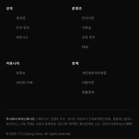
강의
콘텐츠
정규반
인사이트
단과 강의
자료실
파트너스
코딩 퀴즈
FAQ
커뮤니티
정책
유튜브
개인정보처리방침
네이버 카페
이용약관
환불정책
주식회사 피라스튜디오
| 대표이사: 전병우
주소: 경기도 의정부시 민락로195(민락동, 중흥에스클래스
트와이스), H동 704호
사업자 등록번호: 623-87-03155 | 통신판매업 신고: 2024-의정부송산-0898
© 2026 TTJ Coding Class. All rights reserved.