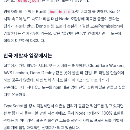
없어요.
한 파일에서 모든 게 끝납니다.
deno.json
경쟁자라 할 수 있는 Bun의
와도 비교해 볼 만해요. Bun은
bun build
시작 속도와 빌드 속도가 빠른 대신 Node 호환성에 미묘한 균열이 있다는
평가가 꾸준한 반면, Deno는 웹 표준에 충실하고 권한 모델(Permission)이
명확하다는 점이 강점이거든요. 같은 "올인원 런타임" 컨셉이지만 두 도구의
철학이 미묘하게 다릅니다.
한국 개발자 입장에서는
실무에서 가장 와닿는 시나리오는 서버리스 배포예요. Cloudflare Workers,
AWS Lambda, Deno Deploy 같은 곳에 올릴 때 단일 JS 파일을 만들어야
하는 경우가 많은데, 이번 변화 하나로 빌드 파이프라인이 눈에 띄게
단순해집니다. 사내 CLI 도구를 npm 배포 없이 단일 실행 파일로 만들고 싶을
때도 유용해요.
TypeScript를 정식 지원하면서 의존성 관리가 깔끔한 백엔드를 찾고 있다면
한 번쯤 다시 들여다볼 만한 시점이에요. 특히 Node 생태계와 100% 호환을
원하는 게 아니라면, 표준 친화적인 코드를 쓰면서 사이드 프로젝트를 가볍게
굴리기에 점점 매력적인 선택지가 되고 있습니다.