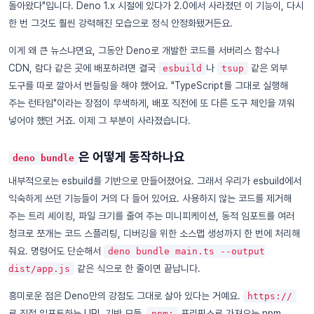
돌아왔다"입니다. Deno 1.x 시절에 있다가 2.0에서 사라졌던 이 기능이, 다시
한 번 그것도 훨씬 강력해진 모습으로 정식 안정화됐거든요.
이게 왜 큰 뉴스냐면요, 그동안 Deno로 개발한 코드를 서버리스 함수나
CDN, 람다 같은 곳에 배포하려면 결국
나
같은 외부
esbuild
tsup
도구를 따로 깔아서 번들링을 해야 했어요. "TypeScript를 그대로 실행해
주는 런타임"이라는 장점이 무색하게, 배포 직전에 또 다른 도구 체인을 끼워
넣어야 했던 거죠. 이제 그 부분이 사라졌습니다.
은 어떻게 동작하나요
deno bundle
내부적으로는 esbuild를 기반으로 만들어졌어요. 그래서 우리가 esbuild에서
익숙하게 쓰던 기능들이 거의 다 들어 있어요. 사용하지 않는 코드를 제거해
주는 트리 셰이킹, 파일 크기를 줄여 주는 미니피케이션, 동적 임포트를 여러
청크로 쪼개는 코드 스플리팅, 디버깅을 위한 소스맵 생성까지 한 번에 처리해
줘요. 명령어도 단순해서
deno bundle main.ts --output
같은 식으로 한 줄이면 끝납니다.
dist/app.js
흥미로운 점은 Deno만의 강점도 그대로 살아 있다는 거예요.
https://
로 직접 임포트하는 URL 기반 모듈,
프리픽스로 가져오는 npm
npm: