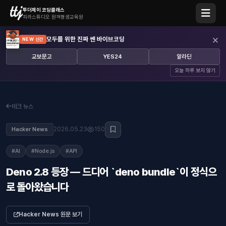
투더제이 코딩클래스
피라스튜디오 원격평생교육원
×
모두를 위한 진짜 쎈 바이브코딩
NEW 신간
교보문고
YES24
알라딘
오늘 하루 보지 않기
테크 뉴스
2026.05.23
150
Hacker News
#AI
#Node.js
#API
Deno 2.8 등장 — 드디어 `deno bundle`이 정식으
로 돌아왔습니다
Hacker News 원문 보기