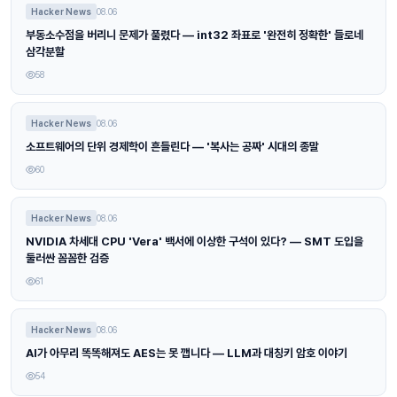
Hacker News
08.06
부동소수점을 버리니 문제가 풀렸다 — int32 좌표로 '완전히 정확한' 들로네
삼각분할
58
Hacker News
08.06
소프트웨어의 단위 경제학이 흔들린다 — '복사는 공짜' 시대의 종말
60
Hacker News
08.06
NVIDIA 차세대 CPU 'Vera' 백서에 이상한 구석이 있다? — SMT 도입을
둘러싼 꼼꼼한 검증
61
Hacker News
08.06
AI가 아무리 똑똑해져도 AES는 못 깹니다 — LLM과 대칭키 암호 이야기
54