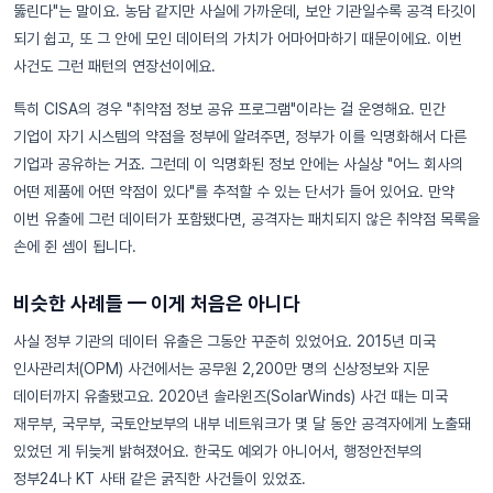
뚫린다"는 말이요. 농담 같지만 사실에 가까운데, 보안 기관일수록 공격 타깃이
되기 쉽고, 또 그 안에 모인 데이터의 가치가 어마어마하기 때문이에요. 이번
사건도 그런 패턴의 연장선이에요.
특히 CISA의 경우 "취약점 정보 공유 프로그램"이라는 걸 운영해요. 민간
기업이 자기 시스템의 약점을 정부에 알려주면, 정부가 이를 익명화해서 다른
기업과 공유하는 거죠. 그런데 이 익명화된 정보 안에는 사실상 "어느 회사의
어떤 제품에 어떤 약점이 있다"를 추적할 수 있는 단서가 들어 있어요. 만약
이번 유출에 그런 데이터가 포함됐다면, 공격자는 패치되지 않은 취약점 목록을
손에 쥔 셈이 됩니다.
비슷한 사례들 — 이게 처음은 아니다
사실 정부 기관의 데이터 유출은 그동안 꾸준히 있었어요. 2015년 미국
인사관리처(OPM) 사건에서는 공무원 2,200만 명의 신상정보와 지문
데이터까지 유출됐고요. 2020년 솔라윈즈(SolarWinds) 사건 때는 미국
재무부, 국무부, 국토안보부의 내부 네트워크가 몇 달 동안 공격자에게 노출돼
있었던 게 뒤늦게 밝혀졌어요. 한국도 예외가 아니어서, 행정안전부의
정부24나 KT 사태 같은 굵직한 사건들이 있었죠.