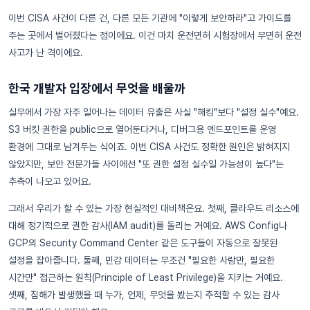
이번 CISA 사건이 다른 건, 다른 모든 기관에 "이렇게 보안하라"고 가이드를
주는 곳에서 벌어졌다는 점이에요. 이건 마치 운전면허 시험장에서 무면허 운전
사고가 난 격이에요.
한국 개발자 입장에서 무엇을 배울까
실무에서 가장 자주 일어나는 데이터 유출은 사실 "해킹"보다 "설정 실수"예요.
S3 버킷 권한을 public으로 열어둔다거나, 디버그용 엔드포인트를 운영
환경에 그대로 남겨두는 식이죠. 이번 CISA 사건도 정확한 원인은 밝혀지지
않았지만, 보안 전문가들 사이에선 "또 권한 설정 실수일 가능성이 높다"는
추측이 나오고 있어요.
그래서 우리가 할 수 있는 가장 현실적인 대비책은요. 첫째, 클라우드 리소스에
대해 정기적으로 권한 감사(IAM audit)를 돌리는 거예요. AWS Config나
GCP의 Security Command Center 같은 도구들이 자동으로 잘못된
설정을 잡아줍니다. 둘째, 민감 데이터는 무조건 "필요한 사람만, 필요한
시간만" 접근하는 원칙(Principle of Least Privilege)을 지키는 거예요.
셋째, 침해가 발생했을 때 누가, 언제, 무엇을 봤는지 추적할 수 있는 감사