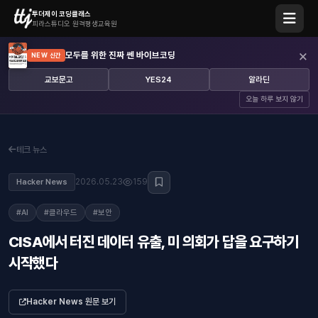
투더제이 코딩클래스
피라스튜디오 원격평생교육원
×
모두를 위한 진짜 쎈 바이브코딩
NEW 신간
교보문고
YES24
알라딘
오늘 하루 보지 않기
테크 뉴스
2026.05.23
159
Hacker News
#AI
#클라우드
#보안
CISA에서 터진 데이터 유출, 미 의회가 답을 요구하기
시작했다
Hacker News 원문 보기