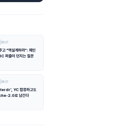
08.07
주고 "역설계하라": 제인
IC 퍼즐이 던지는 질문
08.07
Herdr', YC 합류하고도
che-2.0로 남긴다