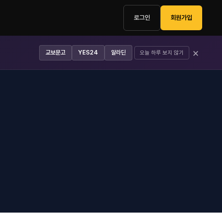
로그인
회원가입
×
교보문고
YES24
알라딘
오늘 하루 보지 않기