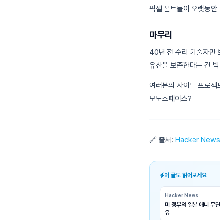
픽셀 폰트들이 오랫동안 
마무리
40년 전 수리 기술자만
유산을 보존한다는 건 박
여러분의 사이드 프로젝트
모노스페이스?
🔗 출처:
Hacker News
이 글도 읽어보세요
Hacker News
미 정부의 일본 애니 무단
유