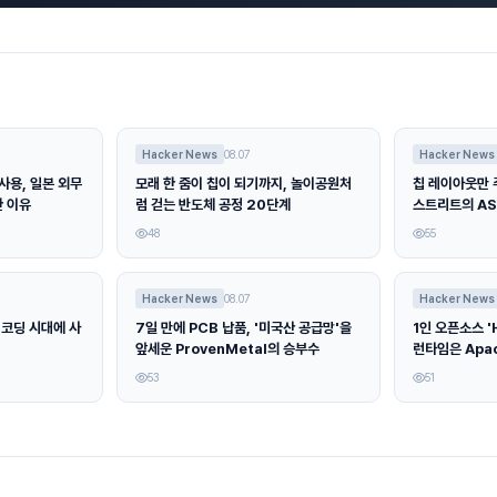
Hacker News
08.07
Hacker News
사용, 일본 외무
모래 한 줌이 칩이 되기까지, 놀이공원처
칩 레이아웃만 
한 이유
럼 걷는 반도체 공정 20단계
스트리트의 AS
48
55
Hacker News
08.07
Hacker News
 코딩 시대에 사
7일 만에 PCB 납품, '미국산 공급망'을
1인 오픈소스 '
앞세운 ProvenMetal의 승부수
런타임은 Apa
53
51