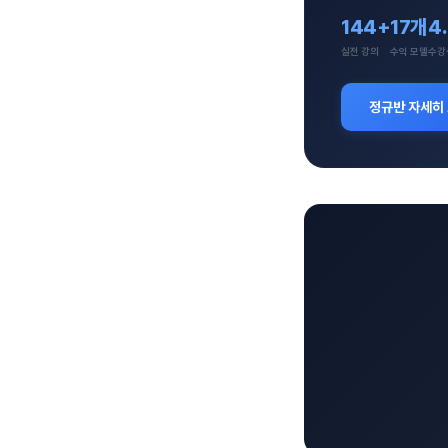
144+
17개
4
실전 강의
수익 모델
수강
정규반 자세히