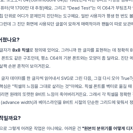
터(약 1700만 대 추정)예요. 그리고 "Dead Test"는 이 C64가 부팅조차
칩 단위로 어디가 문제인지 진단하는 도구예요. 일반 사용자가 평생 한 번도 볼
그런데 그 진단 화면에 사용되던 글꼴이 묘하게 매력적이라 팬들이 따로 보관
어졌나요?
 글자가
8x8 픽셀
로 정의돼 있어요. 그러니까 한 글자를 표현하는 데 정확히 8
st 폰트도 같은 구조인데, 평소 C64의 기본 폰트와는 모양이 좀 달라요. 진단
살짝 손본 흔적이 보이거든요.
글자 데이터를 한 글자씩 읽어내서 SVG로 그린 다음, 그걸 다시 모아 TrueTy
핵심은 "픽셀의 느낌을 그대로 살리는 것"이에요. 픽셀 폰트를 벡터로 옮길 때
면 원래의 또렷한 8비트 느낌이 죽어버리거든요. 그래서 각 픽셀을 정확한
(advance width)과 베이스라인을 8비트 시절의 단순한 그리드에 맞춰서 
력적일까요?
으로 그렇게 어려운 작업은 아니에요. 어려운 건
"원본의 분위기를 어떻게 디