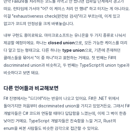
만약 Failure를 처리하는 코드를 까먹고 안 썼다면 컴파일 단계에서 경고가
떠요. 런타임에 가서야 "어? 이 케이스 처리 안 했네" 하고 터지는 게 아니라요.
이걸 "exhaustiveness check(완전성 검사)"라고 부르는데, 이게 있고
없고가 코드의 안정성을 크게 바꿔놓습니다.
내부 구현도 흥미로워요. 마이크로소프트는 유니온을 두 가지 종류로 나눠서
제공할 예정이에요. 하나는
closed union
으로, 모든 가능한 케이스를 미리
다 알고 있는 형태고요. 다른 하나는
type union
으로, 기존에 존재하던
클래스들을 묶어서 "이 중 하나"라고 표현하는 거예요. 첫 번째는 F#의
discriminated union과 비슷하고, 두 번째는 TypeScript의 union type과
비슷하다고 보면 돼요.
다른 언어들과 비교해보면
F# 진영에서는 "드디어!"라는 반응이 나오고 있어요. F#은 .NET 위에서
돌아가지만 처음부터 discriminated union을 가지고 있었거든요. 그래서 F#
개발자들은 C# 코드와 연동할 때마다 답답함을 느꼈는데, 이제 그 벽이 한층
낮아진 거예요. TypeScript 개발자들은 친숙함을 느낄 거고, Rust의
enum을 써본 사람들도 비슷한 감각으로 접근할 수 있어요.