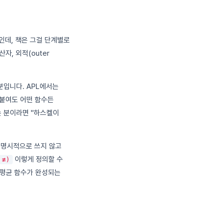
인데, 책은 그걸 단계별로
자, 외적(outer
분입니다. APL에서는
붙여도 어떤 함수든
는 분이라면 "하스켈이
 명시적으로 쓰지 않고
이렇게 정의할 수
 ≢)
데 평균 함수가 완성되는