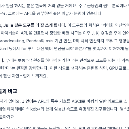
회사 일을 하시는 분은 한국에 거의 없을 거예요. 주로 금융권의 퀀트 분석이나 
요. 그럼에도 APL을 공부하면 좋은 이유가 분명히 있습니다.
s, Julia 같은 도구를 더 잘 쓰게 됩니다.
이 도구들의 핵심은 "벡터화 연산"인
 아이버슨이 APL을 만들면서 정립한 배열 사고는 이후 J, K, Q 같은 후계 언
roadcasting, Pandas의 axis 기반 연산, R의 벡터 연산까지 모두 그 영
NumPy에서 for 루프 대신 벡터 연산을 써야 빠른가"를 뼛속까지 이해하게 됩
다.
우리는 보통 "각 원소를 하나씩 처리한다"는 관점으로 코드를 짜는 데 익숙
환한다"는 관점을 강제합니다. 이런 식으로 생각하는 훈련을 하면, GPU 프로그
 훨씬 자연스럽게 느껴져요.
들과 비교
계자가 있어요.
J 언어
는 APL의 특수 기호를 ASCII로 바꿔서 일반 키보드로 칠
계열 데이터베이스 kdb+와 함께 엄청난 속도로 유명해진 친구들입니다. 월
 돌아가요.
a
같은 새로운 배열 언어들도 등장하고 있는데, APL의 우아함을 현대적으로