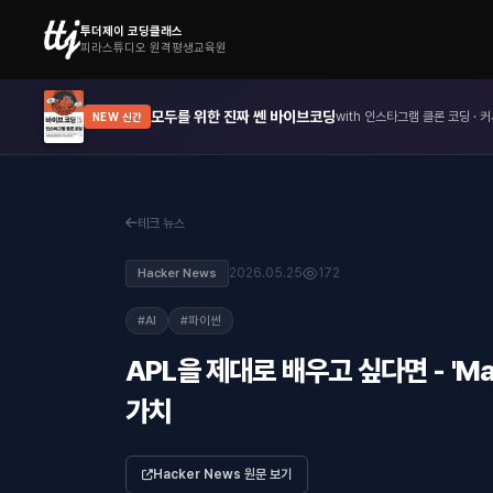
투더제이 코딩클래스
피라스튜디오 원격평생교육원
모두를 위한 진짜 쎈 바이브코딩
with 인스타그램 클론 코딩 · 커
NEW 신간
테크 뉴스
2026.05.25
172
Hacker News
#AI
#파이썬
APL을 제대로 배우고 싶다면 - 'Mas
가치
Hacker News 원문 보기