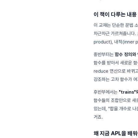
이 책이 다루는 내용
이 교재는 단순한 문법 
차근차근 가르쳐줍니다. 초
product), 내적(inn
중반부터는
함수 정의와 연
함수를 받아서 새로운 함
reduce 연산으로 바뀌
강조하는 고차 함수가 여
후반부에서는
"trains"
함수들의 조합만으로 새로
있는데, "합을 개수로 나
거죠.
왜 지금 APL을 배