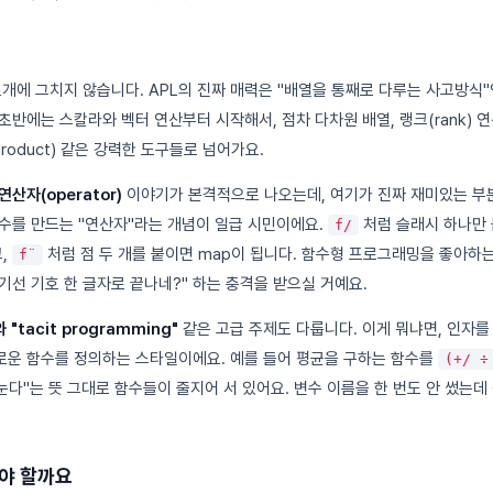
소개에 그치지 않습니다. APL의 진짜 매력은 "배열을 통째로 다루는 사고방식"
반에는 스칼라와 벡터 연산부터 시작해서, 점차 다차원 배열, 랭크(rank) 연산
er product) 같은 강력한 도구들로 넘어가요.
산자(operator)
이야기가 본격적으로 나오는데, 여기가 진짜 재미있는 부
수를 만드는 "연산자"라는 개념이 일급 시민이에요.
처럼 슬래시 하나만 
f/
고,
처럼 점 두 개를 붙이면 map이 됩니다. 함수형 프로그래밍을 좋아하
f¨
기선 기호 한 글자로 끝나네?" 하는 충격을 받으실 거예요.
와 "tacit programming"
같은 고급 주제도 다룹니다. 이게 뭐냐면, 인자를
운 함수를 정의하는 스타일이에요. 예를 들어 평균을 구하는 함수를
(+/ ÷
눈다"는 뜻 그대로 함수들이 줄지어 서 있어요. 변수 이름을 한 번도 안 썼는
워야 할까요