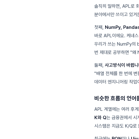
솔직히 말하면, APL로 
분야에서만 쓰이고 있거든
첫째,
NumPy, Panda
바로 APL이에요. 케네스
우리가 쓰는 NumPy의 b
번 제대로 공부하면 "왜 
둘째,
사고방식이 바뀝니
"배열 전체를 한 번에 변
데이터 엔지니어링 작업이
비슷한 흐름의 언어
APL 계열에는 여러 후
K와 Q
는 금융권에서 시
시스템은 지금도 K/Q로
최근에는
BQN
이나
Uiu