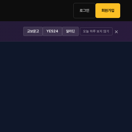
로그인
회원가입
×
교보문고
YES24
알라딘
오늘 하루 보지 않기