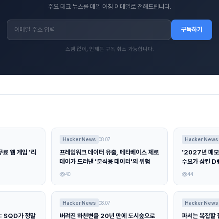
주요 테크 뉴스를 매일 아침 이메일로 전해드립니다.
구독하기
스팸 없이, 언제든 구독 취소 가능합니다.
Hacker News
08.07
Hacker News
료 웹 게임 '리
프레임워크 데이터 유출, 메타베이스 제로
'2027년 메모
데이가 드러낸 '분석용 데이터'의 위험
수요가 삼킨 D
40
44
Hacker News
08.07
Hacker News
: SQD가 정말
버려진 하천변을 20년 만에 도시숲으로
파서는 복잡할 