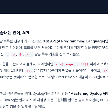
끝내는 언어, APL
말 독특한 친구가 하나 있어요. 바로
APL(A Programming Language)
입
이 만든 언어인데, 코드를 보면 처음에는 "이게 도대체 뭐지?" 싶을 정도로 낯
대신
,
,
,
같은 특수 기호를 잔뜩 쓰거든요.
⍳
⍴
⌽
∘.×
지의 합을 구한다고 해볼게요. 파이썬이면
이라고 쓰겠지
sum(range(1, 11))
다섯 개로 끝납니다.
은 "1부터 10까지의 배열을 만들어라"는 뜻이고,
⍳10
+/
duce)"는 뜻이에요. 함수형 프로그래밍의 reduce/fold 개념이 1960년대
하고 싶은 분들을 위해, Dyalog라는 회사가 만든
"Mastering Dyalog AP
 Dyalog는 현재 APL의 사실상 표준 구현체를 만드는 영국 회사인데, 80
 전부 읽을 수 있게 풀어놨어요.