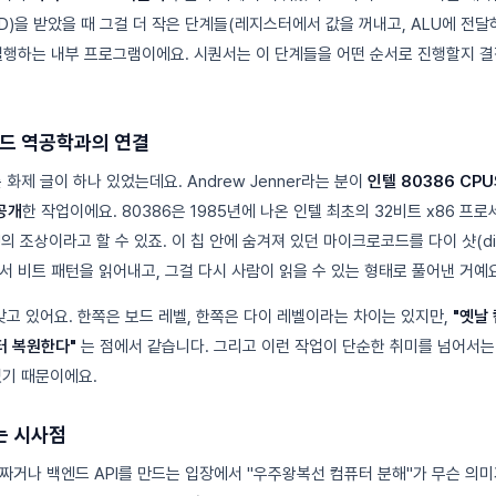
D)을 받았을 때 그걸 더 작은 단계들(레지스터에서 값을 꺼내고, ALU에 전달
실행하는 내부 프로그램이에요. 시퀀서는 이 단계들을 어떤 순서로 진행할지 결
코드 역공학과의 연결
 화제 글이 하나 있었는데요. Andrew Jenner라는 분이
인텔 80386 C
공개
한 작업이에요. 80386은 1985년에 나온 인텔 최초의 32비트 x86 프
U의 조상이라고 할 수 있죠. 이 칩 안에 숨겨져 있던 마이크로코드를 다이 샷(die
서 비트 패턴을 읽어내고, 그걸 다시 사람이 읽을 수 있는 형태로 풀어낸 거예요
갖고 있어요. 한쪽은 보드 레벨, 한쪽은 다이 레벨이라는 차이는 있지만,
"옛날
터 복원한다"
는 점에서 같습니다. 그리고 이런 작업이 단순한 취미를 넘어서는 
있기 때문이에요.
는 시사점
 짜거나 백엔드 API를 만드는 입장에서 "우주왕복선 컴퓨터 분해"가 무슨 의미