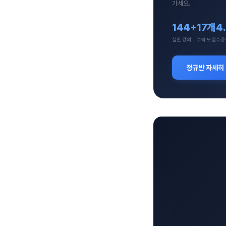
가세요.
144+
17개
4
실전 강의
수익 모델
수강
정규반 자세히