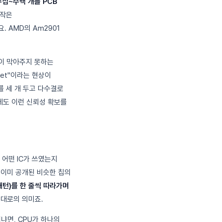
 수십~수백 개를 PCB
 작은
 AMD의 Am2901
이 막아주지 못하는
set"이라는 현상이
를 세 개 두고 다수결로
회로에도 이런 신뢰성 확보를
 어떤 IC가 쓰였는지
 이미 공개된 비슷한 칩의
패턴)를 한 줄씩 따라가며
그대로의 의미죠.
냐면, CPU가 하나의