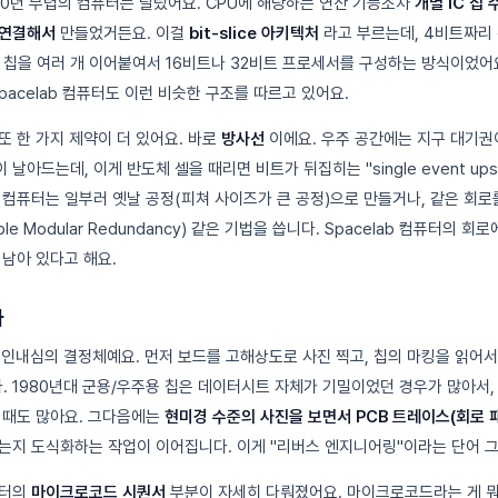
980년 무렵의 컴퓨터는 달랐어요. CPU에 해당하는 연산 기능조차
개별 IC 칩
 연결해서
만들었거든요. 이걸
bit-slice 아키텍처
라고 부르는데, 4비트짜리
 칩을 여러 개 이어붙여서 16비트나 32비트 프로세서를 구성하는 방식이었어요.
pacelab 컴퓨터도 이런 비슷한 구조를 따르고 있어요.
또 한 가지 제약이 더 있어요. 바로
방사선
이에요. 우주 공간에는 지구 대기권
날아드는데, 이게 반도체 셀을 때리면 비트가 뒤집히는 "single event up
 컴퓨터는 일부러 옛날 공정(피쳐 사이즈가 큰 공정)으로 만들거나, 같은 회로
ple Modular Redundancy) 같은 기법을 씁니다. Spacelab 컴퓨터의 
 남아 있다고 해요.
가
 인내심의 결정체예요. 먼저 보드를 고해상도로 사진 찍고, 칩의 마킹을 읽어서
 1980년대 군용/우주용 칩은 데이터시트 자체가 기밀이었던 경우가 많아서,
 때도 많아요. 그다음에는
현미경 수준의 사진을 보면서 PCB 트레이스(회로 
는지 도식화하는 작업이 이어집니다. 이게 "리버스 엔지니어링"이라는 단어 
퓨터의
마이크로코드 시퀀서
부분이 자세히 다뤄졌어요. 마이크로코드라는 게 뭐