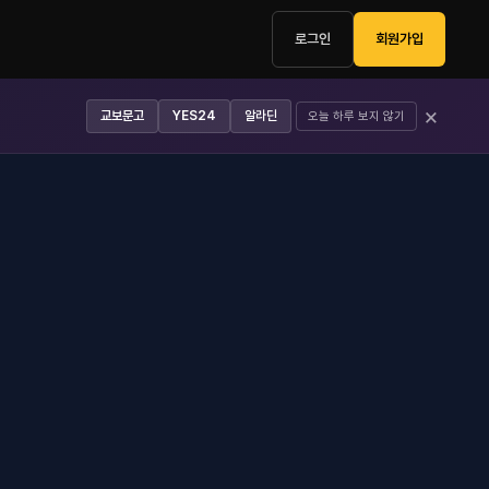
로그인
회원가입
×
교보문고
YES24
알라딘
오늘 하루 보지 않기