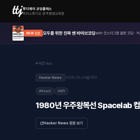
투더제이 코딩클래스
피라스튜디오 원격평생교육원
모두를 위한 진짜 쎈 바이브코딩
with 인스타그램 클론 코딩 · 커
NEW 신간
테크 뉴스
2026.05.24
183
Hacker News
#React
#API
1980년 우주왕복선 Spacelab
Hacker News 원문 보기