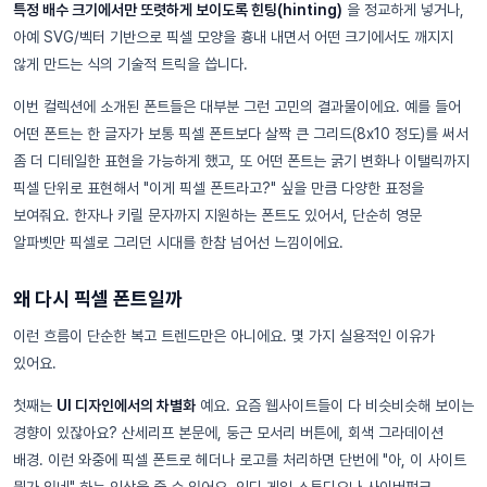
특정 배수 크기에서만 또렷하게 보이도록 힌팅(hinting)
을 정교하게 넣거나,
아예 SVG/벡터 기반으로 픽셀 모양을 흉내 내면서 어떤 크기에서도 깨지지
않게 만드는 식의 기술적 트릭을 씁니다.
이번 컬렉션에 소개된 폰트들은 대부분 그런 고민의 결과물이에요. 예를 들어
어떤 폰트는 한 글자가 보통 픽셀 폰트보다 살짝 큰 그리드(8x10 정도)를 써서
좀 더 디테일한 표현을 가능하게 했고, 또 어떤 폰트는 굵기 변화나 이탤릭까지
픽셀 단위로 표현해서 "이게 픽셀 폰트라고?" 싶을 만큼 다양한 표정을
보여줘요. 한자나 키릴 문자까지 지원하는 폰트도 있어서, 단순히 영문
알파벳만 픽셀로 그리던 시대를 한참 넘어선 느낌이에요.
왜 다시 픽셀 폰트일까
이런 흐름이 단순한 복고 트렌드만은 아니에요. 몇 가지 실용적인 이유가
있어요.
첫째는
UI 디자인에서의 차별화
예요. 요즘 웹사이트들이 다 비슷비슷해 보이는
경향이 있잖아요? 산세리프 본문에, 둥근 모서리 버튼에, 회색 그라데이션
배경. 이런 와중에 픽셀 폰트로 헤더나 로고를 처리하면 단번에 "아, 이 사이트
뭔가 있네" 하는 인상을 줄 수 있어요. 인디 게임 스튜디오나 사이버펑크