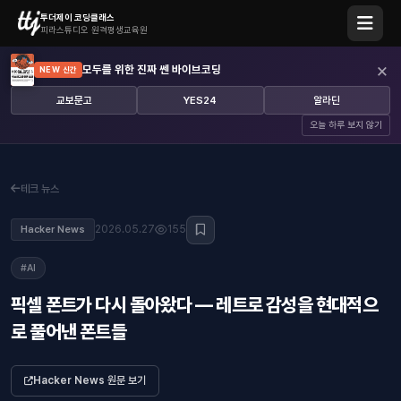
투더제이 코딩클래스
피라스튜디오 원격평생교육원
×
모두를 위한 진짜 쎈 바이브코딩
NEW 신간
교보문고
YES24
알라딘
오늘 하루 보지 않기
테크 뉴스
2026.05.27
155
Hacker News
#AI
픽셀 폰트가 다시 돌아왔다 — 레트로 감성을 현대적으
로 풀어낸 폰트들
Hacker News 원문 보기