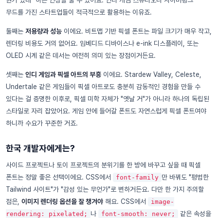
무드를 가진 스타트업들이 적극적으로 활용하는 이유죠.
둘째는
저용량과 성능
이에요. 비트맵 기반 픽셀 폰트는 파일 크기가 매우 작고,
렌더링 비용도 거의 없어요. 임베디드 디바이스나 e-ink 디스플레이, 또는
OLED 시계 같은 데서는 여전히 의미 있는 장점이거든요.
셋째는
인디 게임과 픽셀 아트의 부흥
이에요. Stardew Valley, Celeste,
Undertale 같은 게임들이 픽셀 아트로도 충분히 감동적인 경험을 만들 수
있다는 걸 증명한 이후로, 픽셀 미학 자체가 "옛날 거"가 아니라 하나의 독립된
스타일로 자리 잡았어요. 게임 안에 들어갈 폰트도 자연스럽게 픽셀 폰트여야
하니까 수요가 꾸준한 거죠.
한국 개발자에게는?
사이드 프로젝트나 토이 프로젝트의 분위기를 한 방에 바꾸고 싶을 때 픽셀
폰트는 정말 좋은 선택이에요. CSS에서
만 바꿔도 "평범한
font-family
Tailwind 사이트"가 "감성 있는 무언가"로 변하거든요. 다만 한 가지 주의할
점은,
이미지 렌더링 옵션을 잘 챙겨야
해요. CSS에서
image-
나
같은 속성을
rendering: pixelated;
font-smooth: never;