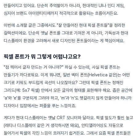
만들어지고 있어요. 단순히 추억팔이가 아니라, 현대적인 UI나 인디 게임,
심지어 브랜드 아이덴티티에까지 적극적으로 활용되는 흐름이거든요.
이번에 소개할 글은 그중에서도 "잘 만들어진 현대 픽셀 폰트들"을 정리한
컬렉션이에요. 단순히 옛날 폰트를 그대로 가져온 게 아니라, 가독성과 현대
디스플레이 환경을 고려해서 새로 디자인된 폰트들이라는 게 핵심이에요.
픽셀 폰트가 뭐 그렇게 어렵냐고요?
"점 찍어서 글자 만드는 거 아니야?" 하실 수 있는데, 사실 픽셀 폰트는
만들기가 까다로워요. 이게 뭐냐면, 일반 벡터 폰트(Helvetica 같은)는 어떤
크기로 키워도 부드럽게 곡선이 나오잖아요? 그런데 픽셀 폰트는 정해진
그리드(예: 5x7 픽셀) 안에서 모든 글자의 형태를 표현해야 해요. 좁은 공간에
'a'와 'e'를 구분되게 그려야 하고, 'm'과 'n'도 헷갈리지 않게 만들어야 하니까
디자이너 입장에서는 퍼즐을 푸는 느낌이죠.
게다가 현대 디스플레이는 옛날 CRT 모니터와 달라요. 픽셀 밀도가 훨씬 높고
(레티나 디스플레이 같은 거 생각하시면 돼요), 안티앨리어싱도 자동으로
들어가서 픽셀의 각진 느낌이 흐려지기 쉽거든요. 그래서 요즘 픽셀 폰트들은