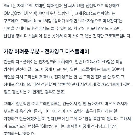
Slint는 자체 DSL(도메인 특화 언어)을 써서 UI를 선언적으로 작성해요.
QML(Qt의 UI 언어)이랑 비슷한 느낌인데, 그게 Rust로 컴파일되는
구조예요. 그래서 React처럼 "상태가 바뀌면 UI가 자동으로 따라간다"는
패턴을 임베디드 환경에서도 쓸 수 있어요. 차 안의 인포테인먼트 시스템,
산업용 장비 디스플레이 같은 곳에서 이미 쓰이고 있는 진지한 프로젝트입니다.
가장 어려운 부분 - 전자잉크 디스플레이
킨들의 디스플레이는 전자잉크(E-ink)예요. 일반 LCD나 OLED랑은 작동
방식이 완전히 달라요. 어떻게 다르냐면, 일반 디스플레이는 1초에 60번씩
화면을 다시 그리는데(60Hz), 전자잉크는 한 번 그리면 전기를 안 줘도 그
상태로 유지돼요. 대신 갱신할 때 "깜빡"하면서 시간이 꽤 걸려요. 1초에 1~2번
정도 갱신하는 게 한계인 경우도 있죠.
그래서 일반적인 GUI 프레임워크는 킨들에서 잘 안 돌아가요. 마우스 커서가
부드럽게 움직인다든가, 애니메이션이 자연스럽게 흐른다든가 하는 걸
가정하고 만들어졌거든요. 전자잉크에선 그게 다 "잔상 폭탄"이 됩니다. 그래서
이 프로젝트의 핵심은 "Slint의 렌더링 출력을 어떻게 전자잉크에 맞게
조절하느냐"였어요.