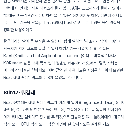
킨들(Kindle)은 아마존이 만든 전자책 단말기예요. 책 읽으라고 만든 기기죠.
그런데 이 안에는 사실 리눅스가 돌고 있고, ARM 프로세서가 들어가 있어서
"제대로 마음먹으면 컴퓨터처럼 쓸 수 있는" 장치이기도 해요. 이번에 소개할
글은 그런 킨들을 탈옥(jailbreak)해서 Rust로 만든 GUI 앱을 올린 경험을
정리한 내용이에요.
탈옥이라는 말이 좀 무서울 수 있는데, 쉽게 말하면 "제조사가 막아둔 영역에
사용자가 자기 코드를 올릴 수 있게 해방시키는 작업"이에요. 킨들은
KUAL(Kindle Unified Application Launcher)이라는 비공식 런처와
KOReader 같은 대체 독서 앱이 활발한 커뮤니티가 있어서, 탈옥 자체는
비교적 잘 다져진 길이에요. 이번 글의 진짜 흥미로운 지점은 "그 위에 모던한
Rust GUI 프레임워크를 어떻게 올렸느냐"입니다.
Slint가 뭐길래
Rust 진영에는 GUI 프레임워크가 여러 개 있어요. egui, iced, Tauri, GTK
바인딩, Qt 바인딩 같은 것들이 있는데, 그중에 Slint는 좀 독특한 위치예요.
이게 뭐냐면, 임베디드 장치를 주 타깃으로 만들어진 GUI 툴킷이에요. 메모리
적게 쓰고, CPU 적게 쓰고, 작은 화면에 잘 맞춰지도록 설계된 거죠.