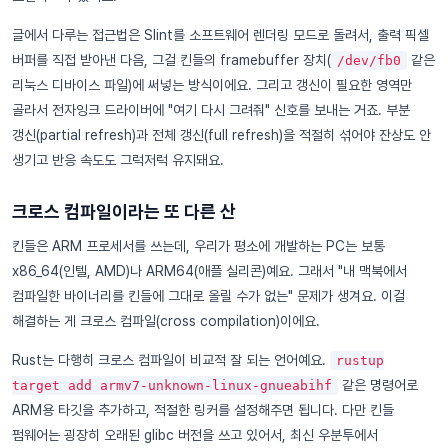
글에서 다루는 접근법은 Slint를 소프트웨어 렌더링 모드로 돌려서, 출력 픽셀
버퍼를 직접 받아낸 다음, 그걸 킨들의 framebuffer 장치(
같은
/dev/fb0
리눅스 디바이스 파일)에 써넣는 방식이에요. 그리고 갱신이 필요한 영역만
골라서 전자잉크 드라이버에 "여기 다시 그려줘" 신호를 보내는 거죠. 부분
갱신(partial refresh)과 전체 갱신(full refresh)을 적절히 섞어야 잔상도 안
생기고 반응 속도도 그럭저럭 유지돼요.
크로스 컴파일이라는 또 다른 산
킨들은 ARM 프로세서를 쓰는데, 우리가 평소에 개발하는 PC는 보통
x86_64(인텔, AMD)나 ARM64(애플 실리콘)예요. 그래서 "내 맥북에서
컴파일한 바이너리를 킨들에 그대로 올릴 수가 없는" 문제가 생겨요. 이걸
해결하는 게 크로스 컴파일(cross compilation)이에요.
Rust는 다행히 크로스 컴파일이 비교적 잘 되는 언어예요.
rustup
같은 명령어로
target add armv7-unknown-linux-gnueabihf
ARM용 타깃을 추가하고, 적절한 링커를 설정해주면 됩니다. 다만 킨들
펌웨어는 굉장히 오래된 glibc 버전을 쓰고 있어서, 최신 우분투에서