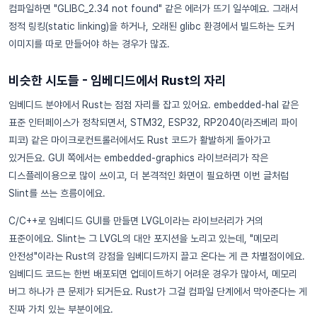
컴파일하면 "GLIBC_2.34 not found" 같은 에러가 뜨기 일쑤예요. 그래서
정적 링킹(static linking)을 하거나, 오래된 glibc 환경에서 빌드하는 도커
이미지를 따로 만들어야 하는 경우가 많죠.
비슷한 시도들 - 임베디드에서 Rust의 자리
임베디드 분야에서 Rust는 점점 자리를 잡고 있어요. embedded-hal 같은
표준 인터페이스가 정착되면서, STM32, ESP32, RP2040(라즈베리 파이
피코) 같은 마이크로컨트롤러에서도 Rust 코드가 활발하게 돌아가고
있거든요. GUI 쪽에서는 embedded-graphics 라이브러리가 작은
디스플레이용으로 많이 쓰이고, 더 본격적인 화면이 필요하면 이번 글처럼
Slint를 쓰는 흐름이에요.
C/C++로 임베디드 GUI를 만들면 LVGL이라는 라이브러리가 거의
표준이에요. Slint는 그 LVGL의 대안 포지션을 노리고 있는데, "메모리
안전성"이라는 Rust의 강점을 임베디드까지 끌고 온다는 게 큰 차별점이에요.
임베디드 코드는 한번 배포되면 업데이트하기 어려운 경우가 많아서, 메모리
버그 하나가 큰 문제가 되거든요. Rust가 그걸 컴파일 단계에서 막아준다는 게
진짜 가치 있는 부분이에요.