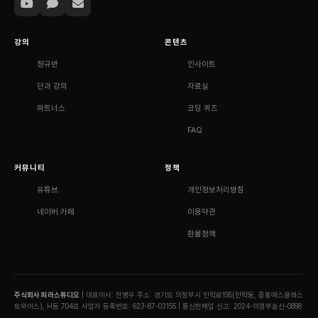
강의
콘텐츠
정규반
인사이트
단과 강의
자료실
파트너스
코딩 퀴즈
FAQ
커뮤니티
정책
유튜브
개인정보처리방침
네이버 카페
이용약관
환불정책
주식회사 피라스튜디오
| 대표이사: 전병우
주소: 경기도 의정부시 민락로195(민락동, 중흥에스클래스
트와이스), H동 704호
사업자 등록번호: 623-87-03155 | 통신판매업 신고: 2024-의정부송산-0898