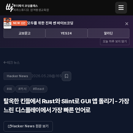
투더제이 코딩클래스
피라스튜디오 원격평생교육원
×
모두를 위한 진짜 쎈 바이브코딩
NEW 신간
교보문고
YES24
알라딘
오늘 하루 보지 않기
테크 뉴스
2026.05.28
165
Hacker News
#AI
#커서
#React
탈옥한 킨들에서 Rust와 Slint로 GUI 앱 돌리기 - 가장
느린 디스플레이에서 가장 빠른 언어로
Hacker News 원문 보기