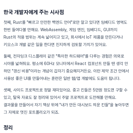
한국 개발자에게 주는 시사점
첫째, Rust를 "빠르고 안전한 백엔드 언어"로만 알고 있다면 임베디드 영역도
한번 들여다볼 만해요. WebAssembly, 게임 엔진, 임베디드, GUI까지
Rust의 적용 범위는 계속 넓어지고 있고, 회사에서 IoT 제품을 만든다거나
키오스크 개발 같은 일을 한다면 진지하게 검토할 가치가 있어요.
둘째, 전자잉크 디스플레이 같은 "특이한 하드웨어"를 다루는 경험은 의외로
시야를 넓혀줘요. 평소에 60Hz 모니터에서 React 컴포넌트 만들 땐 생각 안
하던 "갱신 비용"이라는 개념이 갑자기 중요해지거든요. 이런 제약 조건 안에서
사용성 좋은 UI를 만들어내는 훈련은 일반 웹/앱 개발에도 도움이 됩니다.
셋째, 사이드 프로젝트로 정말 재미있어요. 중고 킨들은 5만원 정도면 구할 수
있고, 탈옥 자료도 잘 정리돼 있어서 주말 프로젝트로 도전해볼 만해요.
결과물을 만들어서 자기 책상 위에 "내가 만든 대시보드 띄운 킨들"을 놓아두면
그 자체로 멋진 포트폴리오가 되죠.
정리