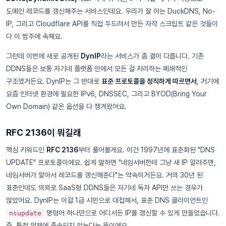
도메인 레코드를 갱신해주는 서비스인데요. 우리가 잘 아는 DuckDNS, No-
IP, 그리고 Cloudflare API를 직접 두드려서 만든 자작 스크립트 같은 것들이
다 이 범주에 속해요.
그런데 이번에 새로 공개된
DynIP
라는 서비스가 좀 결이 다릅니다. 기존
DDNS들은 보통 자기네 플랫폼 안에서 모든 걸 처리하는 폐쇄적인
구조였거든요. DynIP는 그 반대로
표준 프로토콜을 정직하게 따르면서
, 거기에
요즘 인터넷 환경에 필요한 IPv6, DNSSEC, 그리고 BYOD(Bring Your
Own Domain) 같은 옵션을 다 챙겨왔어요.
RFC 2136이 뭐길래
핵심 키워드인
RFC 2136
부터 풀어볼게요. 이건 1997년에 표준화된 "DNS
UPDATE" 프로토콜이에요. 쉽게 말하면 "네임서버한테 그냥 새 IP 알려주면,
네임서버가 알아서 레코드를 갱신해준다"는 약속이거든요. 거의 30년 된
표준인데도 의외로 SaaS형 DDNS들은 자기네 독자 API만 쓰는 경우가
많았어요. DynIP는 이걸 1급 시민으로 대접해서, 표준 DNS 클라이언트인
명령어 하나만으로 어디서든 IP를 갱신할 수 있게 만들었습니다.
nsupdate
즉, 특정 업체에 종속되지 않는다는 뜻이에요.