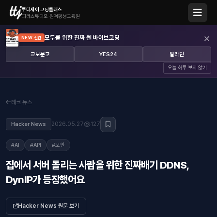
투더제이 코딩클래스
피라스튜디오 원격평생교육원
×
모두를 위한 진짜 쎈 바이브코딩
NEW 신간
교보문고
YES24
알라딘
오늘 하루 보지 않기
테크 뉴스
2026.05.27
127
Hacker News
#AI
#API
#보안
집에서 서버 돌리는 사람을 위한 진짜배기 DDNS,
DynIP가 등장했어요
Hacker News 원문 보기