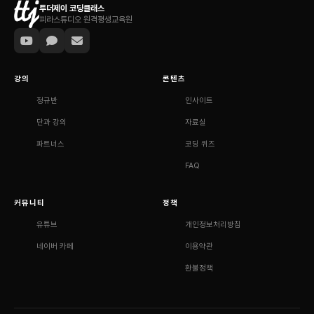
투더제이 코딩클래스
피라스튜디오 원격평생교육원
강의
콘텐츠
정규반
인사이트
단과 강의
자료실
파트너스
코딩 퀴즈
FAQ
커뮤니티
정책
유튜브
개인정보처리방침
네이버 카페
이용약관
환불정책