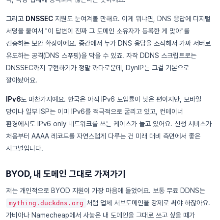
그리고
DNSSEC
지원도 눈여겨볼 만해요. 이게 뭐냐면, DNS 응답에 디지털
서명을 붙여서 "이 답변이 진짜 그 도메인 소유자가 등록한 게 맞아"를
검증하는 보안 확장이에요. 중간에서 누가 DNS 응답을 조작해서 가짜 서버로
유도하는 공격(DNS 스푸핑)을 막을 수 있죠. 자작 DDNS 스크립트로는
DNSSEC까지 구현하기가 정말 까다로운데, DynIP는 그걸 기본으로
깔아놨어요.
IPv6
도 마찬가지예요. 한국은 아직 IPv6 도입률이 낮은 편이지만, 모바일
망이나 일부 ISP는 이미 IPv6를 적극적으로 굴리고 있고, 컨테이너
환경에서도 IPv6 only 네트워크를 쓰는 케이스가 늘고 있어요. 신생 서비스가
처음부터 AAAA 레코드를 자연스럽게 다루는 건 미래 대비 측면에서 좋은
시그널입니다.
BYOD, 내 도메인 그대로 가져가기
저는 개인적으로 BYOD 지원이 가장 마음에 들었어요. 보통 무료 DDNS는
처럼 업체 서브도메인을 강제로 써야 하잖아요.
mything.duckdns.org
가비아나 Namecheap에서 사놓은 내 도메인을 그대로 쓰고 싶을 때가