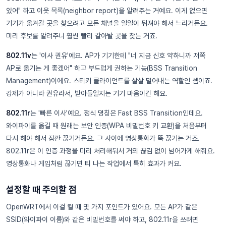
있어" 하고 이웃 목록(neighbor report)을 알려주는 거예요. 이게 없으면
기기가 옮겨갈 곳을 찾으려고 모든 채널을 일일이 뒤져야 해서 느리거든요.
미리 후보를 알려주니 훨씬 빨리 갈아탈 곳을 찾는 거죠.
802.11v
는 '이사 권유'예요. AP가 기기한테 "너 지금 신호 약하니까 저쪽
AP로 옮기는 게 좋겠어" 하고 부드럽게 권하는 기능(BSS Transition
Management)이에요. 스티키 클라이언트를 살살 밀어내는 역할인 셈이죠.
강제가 아니라 권유라서, 받아들일지는 기기 마음이긴 해요.
802.11r
는 '빠른 이사'예요. 정식 명칭은 Fast BSS Transition인데요.
와이파이를 옮길 때 원래는 보안 인증(WPA 비밀번호 키 교환)을 처음부터
다시 해야 해서 잠깐 끊기거든요. 그 사이에 영상통화가 뚝 끊기는 거죠.
802.11r은 이 인증 과정을 미리 처리해둬서 거의 끊김 없이 넘어가게 해줘요.
영상통화나 게임처럼 끊기면 티 나는 작업에서 특히 효과가 커요.
설정할 때 주의할 점
OpenWRT에서 이걸 켤 때 몇 가지 포인트가 있어요. 모든 AP가 같은
SSID(와이파이 이름)와 같은 비밀번호를 써야 하고, 802.11r을 쓰려면