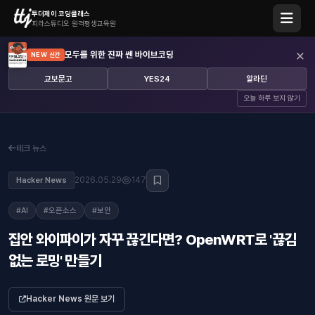
투더제이 코딩클래스
피라스튜디오 원격평생교육원
×
모두를 위한 진짜 쎈 바이브코딩
NEW 신간
교보문고
YES24
알라딘
오늘 하루 보지 않기
테크 뉴스
2026.05.29
147
Hacker News
#AI
#오픈소스
#보안
집안 와이파이가 자꾸 끊긴다면? OpenWRT로 '끊김
없는 로밍' 만들기
Hacker News 원문 보기