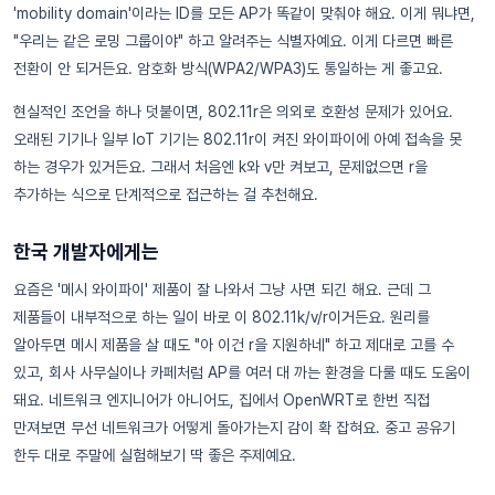
'mobility domain'이라는 ID를 모든 AP가 똑같이 맞춰야 해요. 이게 뭐냐면,
"우리는 같은 로밍 그룹이야" 하고 알려주는 식별자예요. 이게 다르면 빠른
전환이 안 되거든요. 암호화 방식(WPA2/WPA3)도 통일하는 게 좋고요.
현실적인 조언을 하나 덧붙이면, 802.11r은 의외로 호환성 문제가 있어요.
오래된 기기나 일부 IoT 기기는 802.11r이 켜진 와이파이에 아예 접속을 못
하는 경우가 있거든요. 그래서 처음엔 k와 v만 켜보고, 문제없으면 r을
추가하는 식으로 단계적으로 접근하는 걸 추천해요.
한국 개발자에게는
요즘은 '메시 와이파이' 제품이 잘 나와서 그냥 사면 되긴 해요. 근데 그
제품들이 내부적으로 하는 일이 바로 이 802.11k/v/r이거든요. 원리를
알아두면 메시 제품을 살 때도 "아 이건 r을 지원하네" 하고 제대로 고를 수
있고, 회사 사무실이나 카페처럼 AP를 여러 대 까는 환경을 다룰 때도 도움이
돼요. 네트워크 엔지니어가 아니어도, 집에서 OpenWRT로 한번 직접
만져보면 무선 네트워크가 어떻게 돌아가는지 감이 확 잡혀요. 중고 공유기
한두 대로 주말에 실험해보기 딱 좋은 주제예요.