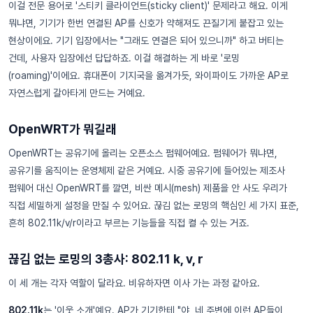
이걸 전문 용어로 '스티키 클라이언트(sticky client)' 문제라고 해요. 이게
뭐냐면, 기기가 한번 연결된 AP를 신호가 약해져도 끈질기게 붙잡고 있는
현상이에요. 기기 입장에서는 "그래도 연결은 되어 있으니까" 하고 버티는
건데, 사용자 입장에선 답답하죠. 이걸 해결하는 게 바로 '로밍
(roaming)'이에요. 휴대폰이 기지국을 옮겨가듯, 와이파이도 가까운 AP로
자연스럽게 갈아타게 만드는 거예요.
OpenWRT가 뭐길래
OpenWRT는 공유기에 올리는 오픈소스 펌웨어예요. 펌웨어가 뭐냐면,
공유기를 움직이는 운영체제 같은 거예요. 시중 공유기에 들어있는 제조사
펌웨어 대신 OpenWRT를 깔면, 비싼 메시(mesh) 제품을 안 사도 우리가
직접 세밀하게 설정을 만질 수 있어요. 끊김 없는 로밍의 핵심인 세 가지 표준,
흔히 802.11k/v/r이라고 부르는 기능들을 직접 켤 수 있는 거죠.
끊김 없는 로밍의 3총사: 802.11 k, v, r
이 세 개는 각자 역할이 달라요. 비유하자면 이사 가는 과정 같아요.
802.11k
는 '이웃 소개'예요. AP가 기기한테 "야, 네 주변에 이런 AP들이