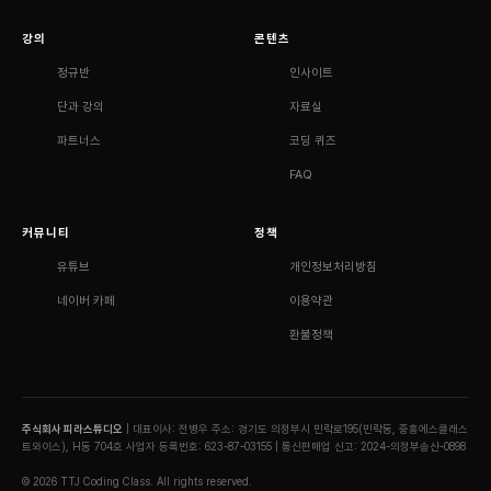
강의
콘텐츠
정규반
인사이트
단과 강의
자료실
파트너스
코딩 퀴즈
FAQ
커뮤니티
정책
유튜브
개인정보처리방침
네이버 카페
이용약관
환불정책
주식회사 피라스튜디오
| 대표이사: 전병우
주소: 경기도 의정부시 민락로195(민락동, 중흥에스클래스
트와이스), H동 704호
사업자 등록번호: 623-87-03155 | 통신판매업 신고: 2024-의정부송산-0898
© 2026 TTJ Coding Class. All rights reserved.