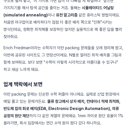
구조로 펼쳐 놓고, "이 가지로 가면 답이 더 나빠질 게 확실하다" 싶으면
가지치기를 해서 탐색 공간을 줄이는 거죠. 둘째는
시뮬레이티드 어닐링
(simulated annealing)
이나
유전 알고리즘
같은 휴리스틱 방법이에요.
처음엔 마구잡이로 배치하다가 점점 더 좋은 배치 쪽으로 "진화"시키는
방식인데요, 정확한 최적해를 보장하진 않지만 실용적으로 꽤 좋은 답을 빨리
찾아줘요.
Erich Friedman이라는 수학자가 이런 packing 문제들을 오래 정리해 왔고,
이번에 공유된 사이트도 그 연장선이에요. N별로 알려진 최적 배치를 그림과
함께 보여줘요. 보다 보면 "수학이 이렇게 시각적으로 아름다울 수 있구나"
하고 새삼 느끼게 돼요.
업계 맥락에서 보면
이런 packing 문제는 단순한 수학 퍼즐이 아니에요. 실제로 산업 현장에서
매일 풀고 있는 문제거든요.
물류 창고에서 상자 배치, 컨테이너 적재 최적화,
반도체 칩의 회로 배치(EDA, Electronic Design Automation), 의류
공장의 원단 재단
까지 다 같은 계열의 문제예요. 1mm 차이로 원단 효율이 1%
올라가면, 회사 입장에서는 연간 수억 원이 왔다 갔다 하니까요.