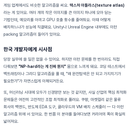
게임 업계에서도 비슷한 알고리즘을 써요.
텍스처 아틀라스(texture atlas)
라는 게 있어요. 여러 개의 작은 이미지를 큰 이미지 하나에 모아 담는
기법인데, 메모리를 아끼고 GPU 호출 횟수를 줄여줘요. 이때 어떻게
배치하느냐가 성능에 직결돼요. Unity나 Unreal Engine 내부에도 이런
packing 알고리즘이 들어가 있어요.
한국 개발자에게 시사점
당장 실무에 쓸 일은 없을 수 있어요. 하지만 이런 문제를 한 번이라도 직접
다뤄보면
"NP-hard라는 게 진짜 뭔지"
몸으로 느끼게 돼요. 코딩 테스트에서
백트래킹이나 그리디 알고리즘을 풀 때, "왜 완전탐색은 안 되고 가지치기가
필요한가"가 자연스럽게 이해되거든요.
또, 머신러닝 시대에 모두가 신경망만 보는 것 같지만, 사실 산업의 핵심 최적화
문제들은 여전히 고전적인 조합 최적화로 풀려요. 쿠팡, 마켓컬리 같은 물류
회사의 백엔드, 반도체 EDA 도구, 클라우드의 VM 배치 스케줄러 — 다 이런
알고리즘 위에 서 있어요. 한 번쯤 이 분야를 들여다보면 커리어의 폭이 확실히
넓어져요.