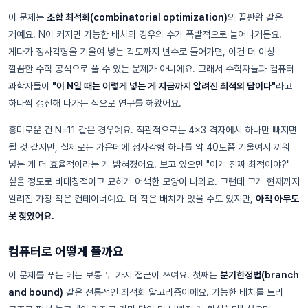
이 문제는
조합 최적화(combinatorial optimization)
의 끝판왕 같은
거예요. N이 커지면 가능한 배치의 경우의 수가 폭발적으로 늘어나거든요.
게다가 정사각형을 기울여 넣는 각도까지 변수로 들어가면, 이건 더 이상
깔끔한 수학 공식으로 풀 수 있는 문제가 아니에요. 그래서 수학자들과 컴퓨터
과학자들이
"이 N일 때는 이렇게 넣는 게 지금까지 알려진 최적의 답이다"
라고
하나씩 갱신해 나가는 식으로 연구를 해왔어요.
흥미로운 건 N=11 같은 경우예요. 직관적으로는 4×3 격자에서 하나만 빠지면
될 것 같지만, 실제로는 가운데에 정사각형 하나를 약 40도쯤 기울여서 끼워
넣는 게 더 효율적이라는 게 밝혀졌어요. 보고 있으면 "이게 진짜 최적이야?"
싶을 정도로 비대칭적이고 묘하게 어색한 모양이 나와요. 그런데 그게 현재까지
알려진 가장 작은 컨테이너예요. 더 작은 배치가 있을 수도 있지만,
아직 아무도
못 찾았어요.
컴퓨터로 어떻게 풀까요
이 문제를 푸는 데는 보통 두 가지 접근이 쓰여요. 첫째는
분기한정법(branch
and bound)
같은 전통적인 최적화 알고리즘이에요. 가능한 배치를 트리