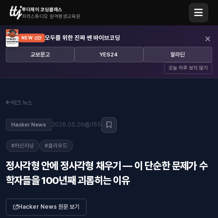
투더제이 코딩클래스
피라스튜디오 원격평생교육원
×
모두를 위한 진짜 쎈 바이브코딩
NEW 신간
교보문고
YES24
알라딘
오늘 하루 보지 않기
테크 뉴스
2026.05.26
155
Hacker News
#머신러닝
#클라우드
정사각형 안에 정사각형 채우기 — 이 단순한 문제가 수
학자들을 100년째 괴롭히는 이유
Hacker News 원문 보기