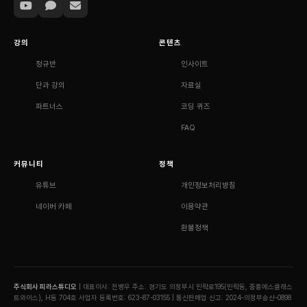
강의
콘텐츠
정규반
인사이트
단과 강의
자료실
파트너스
코딩 퀴즈
FAQ
커뮤니티
정책
유튜브
개인정보처리방침
네이버 카페
이용약관
환불정책
주식회사 피라스튜디오
| 대표이사: 전병우
주소: 경기도 의정부시 민락로195(민락동, 중흥에스클래스
트와이스), H동 704호
사업자 등록번호: 623-87-03155 | 통신판매업 신고: 2024-의정부송산-0898