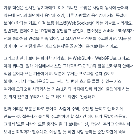
가장 핵심은 실시간 동기화예요. 이게 뭐냐면, 수많은 사람이 동시에 들어와
있는데 모두의 화면에서 음악과 조명, 다른 사람들의 움직임이 거의 똑같이
보여야 한다는 거죠. 이걸 보통 웹소켓(WebSocket)이라는 기술로 처리해요.
일반적인 웹페이지는 '요청하면 응답받고 끝'인데, 웹소켓은 서버와 브라우저가
전화 통화처럼 연결을 계속 열어두고 실시간으로 정보를 주고받아요. '지금 몇
명이 어디서 어떻게 움직이고 있는지'를 끊임없이 흘려보내는 거예요.
그리고 화면에 보이는 화려한 시각효과는 WebGL이나 WebGPU로 그려요.
이게 뭐냐면, 원래 게임에서나 쓰던 그래픽카드(GPU)의 힘을 브라우저 안에서
직접 끌어다 쓰는 기술이에요. 덕분에 무거운 프로그램 설치 없이도
웹페이지에서 부드러운 3D 그래픽과 빛 번짐 효과를 돌릴 수 있는 거죠.
여기에 오디오를 시각화하는 기술(소리의 박자에 맞춰 화면이 출렁이게 하는
것)까지 얹으면 우리가 보는 그 레이브 화면이 완성돼요.
진짜 어려운 부분은 따로 있어요. 사람이 수백, 수천 명 몰려도 안 터지게
만드는 것. 접속자가 늘수록 주고받아야 할 실시간 데이터가 폭발하거든요.
그래서 '모든 사람의 모든 움직임'을 다 보내는 대신, 적당히 추리고 압축해서
보내는 최적화가 필수예요. 이걸 잘 못 하면 사람 몰리는 순간 화면이 뚝뚝