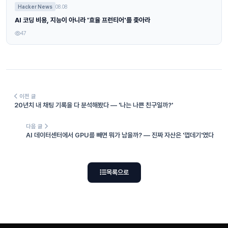
Hacker News
08.08
AI 코딩 비용, 지능이 아니라 '효율 프런티어'를 좇아라
47
이전 글
20년치 내 채팅 기록을 다 분석해봤다 — '나는 나쁜 친구일까?'
다음 글
AI 데이터센터에서 GPU를 빼면 뭐가 남을까? — 진짜 자산은 '껍데기'였다
목록으로