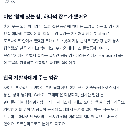
끊기죠.
이런 '함께 있는 웹', 하나의 장르가 됐어요
혼자 보는 웹이 아니라 '남들과 같은 공간에 있다'는 느낌을 주는 웹 경험이
요즘 하나의 흐름이에요. 화상 모임 공간을 게임처럼 만든 'Gather',
포트나이트 안에서 열렸던 트래비스 스콧의 가상 콘서트(천만 명 넘게 동시
접속했죠) 같은 게 대표적이에요. 무거운 메타버스 플랫폼이 아니라,
브라우저에서 가볍게 즐기는 실시간 공동 경험이라는 점에서 Hallucinate는
이 흐름의 깜찍하고 실험적인 버전인 셈이에요.
한국 개발자에게 주는 영감
사이드 프로젝트 고민하는 분께 딱이에요. 여기 쓰인 기술들(웹소켓 실시간
통신, 상태 동기화, WebGL 그래픽)은 화상회의, 실시간 협업 툴,
멀티플레이어 웹게임처럼 돈 되는 서비스에 그대로 쓰이는 핵심 역량이거든요.
거창한 기획 없이 '사람들이 동시에 들어와서 뭔가를 같이 하는' 작은 토이
프로젝트 하나만 만들어봐도 실시간 웹의 어려움과 재미를 몸으로 배울 수
있어요. 포트폴리오로도 눈에 확 띄고요.