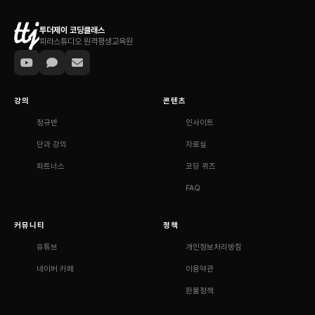
투더제이 코딩클래스
피라스튜디오 원격평생교육원
강의
콘텐츠
정규반
인사이트
단과 강의
자료실
파트너스
코딩 퀴즈
FAQ
커뮤니티
정책
유튜브
개인정보처리방침
네이버 카페
이용약관
환불정책