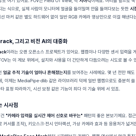
 여기 있어요. FOV는 Field Of View, 즉
시야각
이에요. 머리를 앞으로 쑥
는 식으로, 실제 사람이 모니터에 얼굴을 들이밀며 안을 들여다보는 듯한
시점
외선 마커 같은 별도 하드웨어 없이 일반 RGB 카메라 영상만으로 이걸 해낸다
track, 그리고 비전 AI의 대중화
ack
이라는 오랜 오픈소스 프로젝트가 있어요. 웹캠이나 다양한 센서 입력을 
FOV는 이 계보 위에서, 설치와 사용을 더 간단하게 다듬으려는 시도로 볼 수 
건
얼굴 추적 기술이 얼마나 흔해졌는지
를 보여주는 사례예요. 몇 년 전만 해도
 이제는 MediaPipe·dlib 같은 라이브러리 덕에 일반 웹캠으로도 충분히 
타 표정 따라하기, 시선 보정 같은 기능이 죄다 이 기술 위에 서 있죠.
는 시사점
이건
"카메라 입력을 실시간 제어 신호로 바꾸는"
패턴의 좋은 본보기예요. 접근
 커서를 조작), 키오스크·전시 인터랙션, 가상 카메라 효과 등 응용처가 넓거