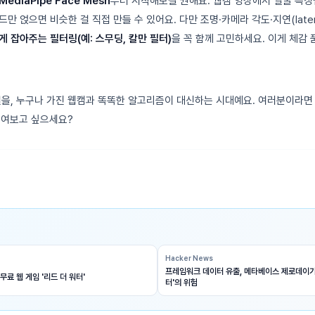
MediaPipe Face Mesh
부터 시작해보길 권해요. 웹캠 영상에서 얼굴 특징
만 얹으면 비슷한 걸 직접 만들 수 있어요. 다만 조명·카메라 각도·지연(late
 잡아주는 필터링(예: 스무딩, 칼만 필터)
을 꼭 함께 고민하세요. 이게 체감
일을, 누구나 가진 웹캠과 똑똑한 알고리즘이 대신하는 시대예요. 여러분이라면 
붙여보고 싶으세요?
Hacker News
프레임워크 데이터 유출, 메타베이스 제로데이가
무료 웹 게임 '리드 더 워터'
터'의 위험