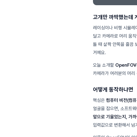
고개만 까딱했는데 
레이싱이나 비행 시뮬레
달고 카메라로 머리 움직
돌 때 살짝 안쪽을 흘끔
거예요.
오늘 소개할
OpenFOV
카메라가 여러분의 머리 
어떻게 동작하냐면
핵심은
컴퓨터 비전(컴퓨
얼굴을 잡으면, 소프트웨
앞으로 기울었는지, 가
입력값으로 변환해서 넘