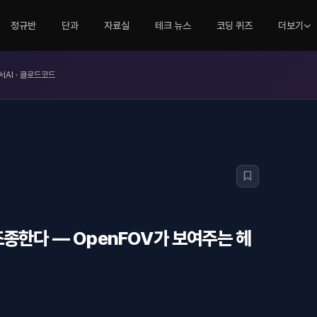
정규반
단과
자료실
테크 뉴스
코딩 퀴즈
더보기
서AI · 클로드코드
조종한다 — OpenFOV가 보여주는 헤