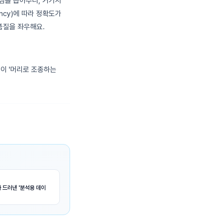
점을 뽑아주니, 거기서
ncy)에 따라 정확도가
 품질을 좌우해요.
이 '머리로 조종하는
 드러낸 '분석용 데이