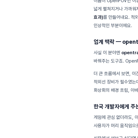
이름이 OpenFOV인 이유도
넓게 펼쳐지거나 가까워지
효과)
를 만들어내요. 적
인상적인 부분이에요.
업계 맥락 — open
사실 이 분야엔
opentr
바꿔주는 도구죠. Open
더 큰 흐름에서 보면, 이
적외선 장비가 필수였는데,
화상회의 배경 흐림, 아바
한국 개발자에게 주
게임에 관심 없더라도, 
사용자가 머리 움직임으로