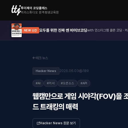
투더제이 코딩클래스
피라스튜디오 원격평생교육원
모두를 위한 진짜 쎈 바이브코딩
with 인스타그램 클론 코딩 · 커
NEW 신간
테크 뉴스
2026.06.03
189
Hacker News
#AI
#커서
#오픈소스
#API
웹캠만으로 게임 시야각(FOV)을 
드 트래킹의 매력
Hacker News 원문 보기