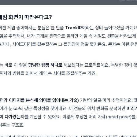
게임 화면이 따라온다고?
이션 게임 좋아하시는 분들은 한 번쯤
TrackIR
이라는 장비 들어보셨을 거예요
임을 추적해서, 내가 고개를 왼쪽으로 돌리면 게임 속 시점도 왼쪽을 바라보게
 보거나, 사이드미러를 곁눈질하는 그 몰입감이 정말 좋거든요. 문제는 이런 전
는 바로 이 일을
평범한 웹캠 하나로
해보겠다는 프로젝트예요. 특별한 장비 없
위치와 방향을 읽어서 게임 속 시야를 조절해주는 거죠.
터가 이미지를 분석해 의미를 읽어내는 기술)
기반의 얼굴·머리 추적이에요. 
어가 눈·코·턱 같은 특징점을 찾아내요. 이 점들의 위치 변화를 분석하면
머리가
까이 다가왔는지
를 계산할 수 있어요. 이렇게 추정한 머리 자세(head pose)
겨주는 구조죠.