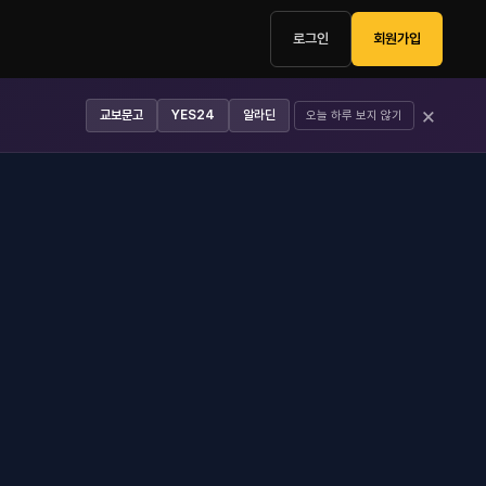
로그인
회원가입
×
교보문고
YES24
알라딘
오늘 하루 보지 않기