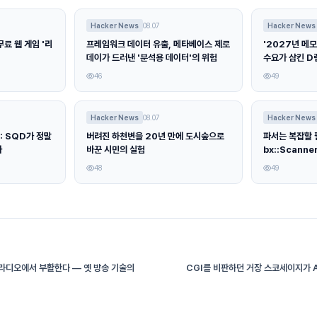
Hacker News
08.07
Hacker News
료 웹 게임 '리
프레임워크 데이터 유출, 메타베이스 제로
'2027년 메모
데이가 드러낸 '분석용 데이터'의 위험
수요가 삼킨 D
46
49
Hacker News
08.07
Hacker News
: SQD가 정말
버려진 하천변을 20년 만에 도시숲으로
파서는 복잡할 
나
바꾼 시민의 실험
bx::Scann
48
49
 라디오에서 부활한다 — 옛 방송 기술의
CGI를 비판하던 거장 스코세이지가 