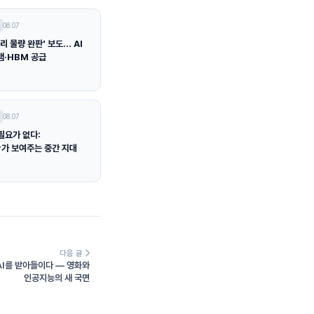
08.07
리 물량 완판' 보도… AI
램·HBM 공급
08.07
필요가 없다:
er가 보여주는 중간 지대
다음 글
AI를 받아들이다 — 영화와
인공지능의 새 국면