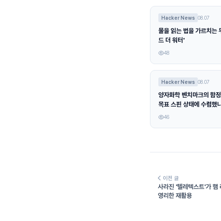
Hacker News
08.07
물을 읽는 법을 가르치는 무
드 더 워터'
48
Hacker News
08.07
양자화학 벤치마크의 함정
목표 스핀 상태에 수렴했
46
이전 글
사라진 '텔레텍스트'가 햄
영리한 재활용