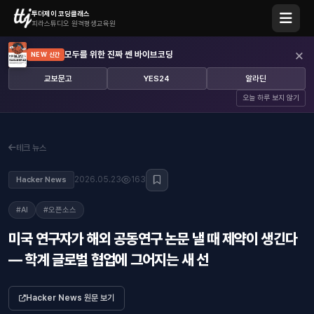
투더제이 코딩클래스
피라스튜디오 원격평생교육원
×
모두를 위한 진짜 쎈 바이브코딩
NEW 신간
교보문고
YES24
알라딘
오늘 하루 보지 않기
테크 뉴스
2026.05.23
163
Hacker News
#AI
#오픈소스
미국 연구자가 해외 공동연구 논문 낼 때 제약이 생긴다
— 학계 글로벌 협업에 그어지는 새 선
Hacker News 원문 보기