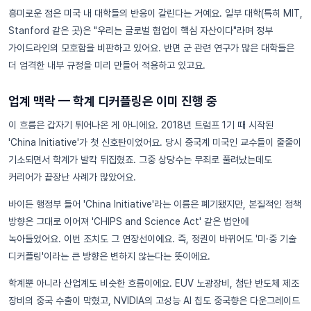
흥미로운 점은 미국 내 대학들의 반응이 갈린다는 거예요. 일부 대학(특히 MIT,
Stanford 같은 곳)은 "우리는 글로벌 협업이 핵심 자산이다"라며 정부
가이드라인의 모호함을 비판하고 있어요. 반면 군 관련 연구가 많은 대학들은
더 엄격한 내부 규정을 미리 만들어 적용하고 있고요.
업계 맥락 — 학계 디커플링은 이미 진행 중
이 흐름은 갑자기 튀어나온 게 아니에요. 2018년 트럼프 1기 때 시작된
'China Initiative'가 첫 신호탄이었어요. 당시 중국계 미국인 교수들이 줄줄이
기소되면서 학계가 발칵 뒤집혔죠. 그중 상당수는 무죄로 풀려났는데도
커리어가 끝장난 사례가 많았어요.
바이든 행정부 들어 'China Initiative'라는 이름은 폐기됐지만, 본질적인 정책
방향은 그대로 이어져 'CHIPS and Science Act' 같은 법안에
녹아들었어요. 이번 조치도 그 연장선이에요. 즉, 정권이 바뀌어도 '미·중 기술
디커플링'이라는 큰 방향은 변하지 않는다는 뜻이에요.
학계뿐 아니라 산업계도 비슷한 흐름이에요. EUV 노광장비, 첨단 반도체 제조
장비의 중국 수출이 막혔고, NVIDIA의 고성능 AI 칩도 중국향은 다운그레이드