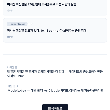
버려진 하천변을 20년 만에 도시숲으로 바꾼 시민의 실험
48
Hacker News
08.07
파서는 복잡할 필요가 없다: bx::Scanner가 보여주는 중간 지대
49
이전 글
왜 일본 기업은 한 회사가 별의별 사업을 다 할까 — 게이레츠와 종신고용이 만든
'다각화 DNA'
다음 글
Models.dev — 매번 GPT vs Claude 가격표 검색하는 게 지긋지긋하다면
목록으로