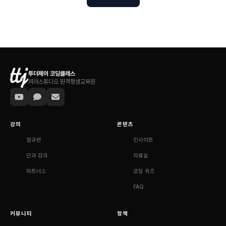
투더제이 코딩클래스
피라스튜디오 원격평생교육원
강의
콘텐츠
정규반
인사이트
단과 강의
자료실
파트너스
코딩 퀴즈
FAQ
커뮤니티
정책