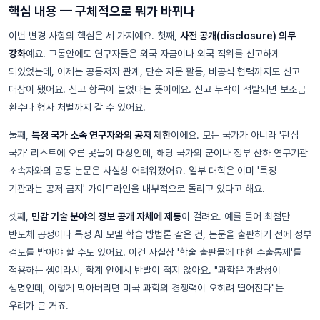
핵심 내용 — 구체적으로 뭐가 바뀌나
이번 변경 사항의 핵심은 세 가지예요. 첫째,
사전 공개(disclosure) 의무
강화
예요. 그동안에도 연구자들은 외국 자금이나 외국 직위를 신고하게
돼있었는데, 이제는 공동저자 관계, 단순 자문 활동, 비공식 협력까지도 신고
대상이 됐어요. 신고 항목이 늘었다는 뜻이에요. 신고 누락이 적발되면 보조금
환수나 형사 처벌까지 갈 수 있어요.
둘째,
특정 국가 소속 연구자와의 공저 제한
이에요. 모든 국가가 아니라 '관심
국가' 리스트에 오른 곳들이 대상인데, 해당 국가의 군이나 정부 산하 연구기관
소속자와의 공동 논문은 사실상 어려워졌어요. 일부 대학은 이미 '특정
기관과는 공저 금지' 가이드라인을 내부적으로 돌리고 있다고 해요.
셋째,
민감 기술 분야의 정보 공개 자체에 제동
이 걸려요. 예를 들어 최첨단
반도체 공정이나 특정 AI 모델 학습 방법론 같은 건, 논문을 출판하기 전에 정부
검토를 받아야 할 수도 있어요. 이건 사실상 '학술 출판물에 대한 수출통제'를
적용하는 셈이라서, 학계 안에서 반발이 적지 않아요. "과학은 개방성이
생명인데, 이렇게 막아버리면 미국 과학의 경쟁력이 오히려 떨어진다"는
우려가 큰 거죠.