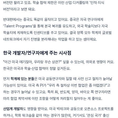
버전만 팔리고 있죠. 학술 협력 제한은 이런 산업 디커플링의 '인적·지식
버전'이라고 보면 돼요.
반대편에서는 중국도 똑같이 움직이고 있어요. 중국은 자국 연구자에게
'Talent Programs'을 통해 본국 복귀를 유도하고, 외국 학술지보다 자국
학술지에 게재하도록 인센티브를 주고 있어요. 결국 양쪽 모두 학계의 글로벌
네트워크에서 자기 진영을 분리해내는 작업을 하고 있는 셈이에요.
한국 개발자/연구자에게 주는 시사점
"이건 미국 얘기잖아, 우리랑 무슨 상관?" 싶을 수 있는데, 의외로 영향이 커요.
한국은 미국과 학술·산업 협력이 정말 깊거든요.
먼저
학계에 있는 분들
은 미국 공동연구자와 일할 때 사전 신고 절차가 늘어날
가능성이 있어요. 미국 측 PI가 "우리 측 절차상 이번 협업은 좀 어렵겠다"고
하는 경우가 늘어날 수 있고요. 특히 AI, 반도체, 양자, 바이오 쪽 연구자라면
미리 협업 계약서에 이런 조항을 어떻게 처리할지 짚어두는 게 좋아요.
산업계 개발자
도 영향을 받아요. 미국 빅테크와 공동으로 오픈소스 프로젝트를
하거나, 학회 워크숍을 같이 여는 경우가 많은데, 거기서도 '관심 국가' 출신