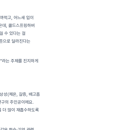
 까먹고, 어느새 입이
많은데, 콜드스프링하버
제일 수 있다는 걸
수준으로 달라진다는
라"라는 주제를 진지하게
상성(체온, 갈증, 배고픔
연구의 주인공이에요.
을 더 많이 재흡수하도록
같은 학습·기억 관련