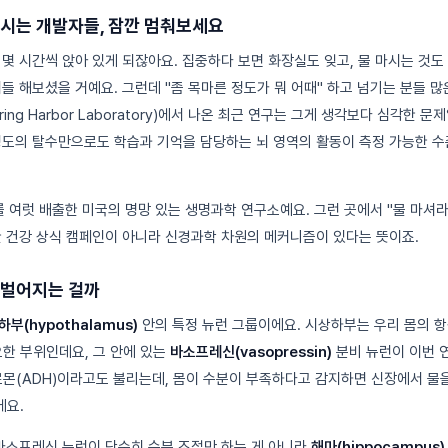
마시는 개발자들, 잠깐 멈춰보세요
몇 시간씩 앉아 있게 되잖아요. 집중하다 보면 화장실도 잊고, 물 마시는 것도
이들 해보셨을 거예요. 그런데 "좀 목마른 정도가 뭐 어때" 하고 넘기는 분들 
pring Harbor Laboratory)에서 나온 최근 연구는 그게 생각보다 심각한 문
정도의 탈수만으로도 학습과 기억을 담당하는 뇌 영역의 활동이 측정 가능한 
를 여럿 배출한 미국의 명망 있는 생명과학 연구소예요. 그런 곳에서 "물 마셔
한 건강 상식 캠페인이 아니라 신경과학 차원의 메커니즘이 있다는 뜻이죠.
 벌어지는 걸까
부(hypothalamus)
안의 특정 뉴런 그룹이에요. 시상하부는 우리 몸의 항
요한 부위인데요, 그 안에 있는
바소프레신(vasopressin)
분비 뉴런이 이번 
(ADH)이라고도 불리는데, 몸이 수분이 부족하다고 감지하면 신장에서 물
에요.
 바소프레신 뉴런이 단순히 수분 조절만 하는 게 아니라
해마(hippocampus)