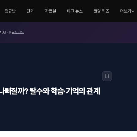
정규반
단과
자료실
테크 뉴스
코딩 퀴즈
더보기
서AI · 클로드코드
 나빠질까? 탈수와 학습·기억의 관계