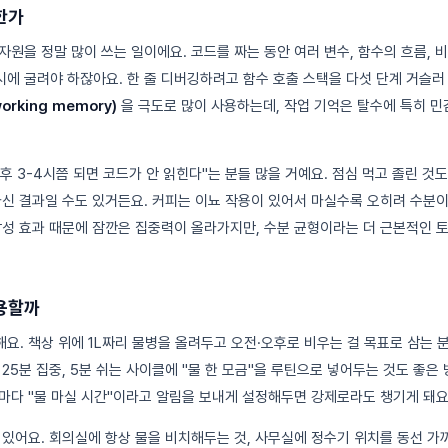
한가
원을 정말 많이 쓰는 일이에요. 코드를 짜는 동안 여러 변수, 함수의 흐름, 
에 굴려야 하잖아요. 한 줄 디버깅하려고 함수 호출 스택을 다섯 단계 거슬러
orking memory)
을 극도로 많이 사용하는데, 작업 기억은 탈수에 특히 민
 3-4시쯤 되면 코드가 안 읽힌다"는 분들 많을 거예요. 점심 먹고 졸린 것도
마신 결과일 수도 있거든요. 커피는 이뇨 작용이 있어서 마실수록 오히려 수분
각성 효과 때문에 잠깐은 집중력이 올라가지만, 수분 균형이라는 더 근본적인 
용할까
요. 책상 위에 1L짜리 물병을 올려두고 오전·오후로 비우는 걸 목표로 삼는 
25분 집중, 5분 쉬는 사이클에 "물 한 모금"을 루틴으로 넣어두는 것도 좋은
마다 "물 마실 시간"이라고 알림을 보내게 설정해두면 강제로라도 챙기게 돼요
 있어요. 회의실에 항상 물을 비치해두는 것, 사무실에 정수기 위치를 동선 가