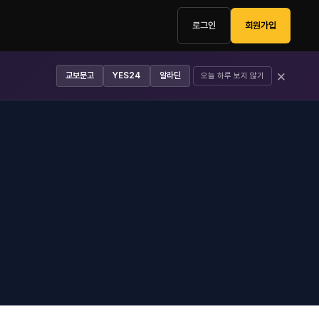
로그인
회원가입
×
교보문고
YES24
알라딘
오늘 하루 보지 않기