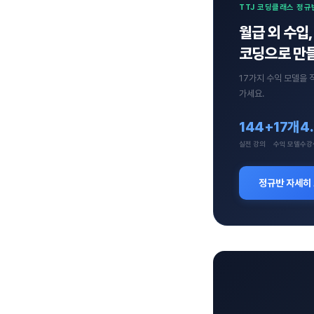
TTJ 코딩클래스 정규
월급 외 수입,
코딩으로 만들
17가지 수익 모델을 
가세요.
144+
17개
4
실전 강의
수익 모델
수강
정규반 자세히