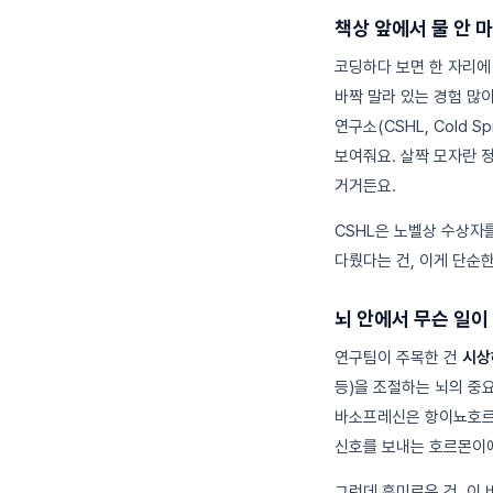
책상 앞에서 물 안 
코딩하다 보면 한 자리에 
바짝 말라 있는 경험 많
연구소(CSHL, Cold S
보여줘요. 살짝 모자란 
거거든요.
CSHL은 노벨상 수상자
다뤘다는 건, 이게 단순
뇌 안에서 무슨 일이
연구팀이 주목한 건
시상하
등)을 조절하는 뇌의 중
바소프레신은 항이뇨호르몬
신호를 보내는 호르몬이
그런데 흥미로운 건, 이