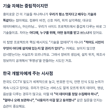
기술 자체는 중립적이지만
흥미로운 건 이 기술들 하나하나가
우리가 평소 멋지다고 배우는 기술과
똑같다
는 점이에요. 컴퓨터 비전, 신호 처리, 위치 삼각측량, 대규모
데이터베이스, 머신러닝… 우리가 사이드 프로젝트에서 즐겁게 다루는 바로 그
기술들이죠. 차이는
어디에, 누구를 위해, 어떤 동의를 받고 쓰느냐
에 있어요.
이 탐방 프로젝트의 핵심 메시지도 "기술을 없애자"가 아니라
"적어도 시민이
무엇이 어디에 설치돼 있는지 알 권리가 있다"
는 거예요. 보이지 않으면
감시받는다는 사실조차 모르니까요. 그래서 장비의 생김새, 설치 위치, 제조사
정보까지 공개해서 '투명성'을 만들려는 시도인 거죠.
한국 개발자에게 주는 시사점
한국도 CCTV 밀도가 세계적으로 높고, 번호판 인식, 안면 인식 도입 논의가
계속 나오고 있어요. 우리가 만드는 서비스도 알게 모르게 위치 데이터, 영상,
음성을 다루는 경우가 많고요. 이럴 때
"이 데이터를 정말 수집해야 하나",
"얼마나 오래 보관하나", "사용자가 이걸 알고 동의했나"
같은 질문을 던지는
습관이 중요해요.