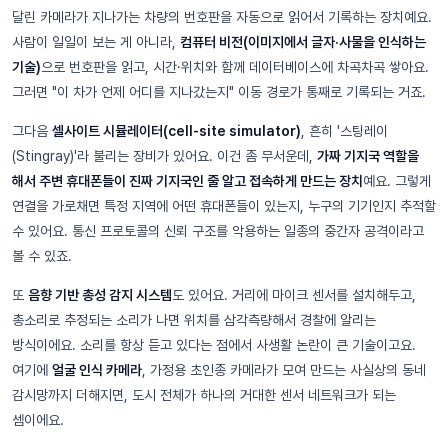
달린 카메라가 지나가는 차량의 번호판을 자동으로 읽어서 기록하는 장치예요.
사람이 일일이 보는 게 아니라,
컴퓨터 비전(이미지에서 글자·사물을 인식하는
기술)
으로 번호판을 읽고, 시간·위치와 함께 데이터베이스에 차곡차곡 쌓아요.
그러면 "이 차가 언제 어디를 지나갔는지" 이동 경로가 통째로 기록되는 거죠.
그다음
셀사이트 시뮬레이터(cell-site simulator)
, 흔히 '스팅레이
(Stingray)'라 불리는 장비가 있어요. 이건 좀 무서운데,
가짜 기지국 역할을
해서 주변 휴대폰들이 진짜 기지국인 줄 알고 접속하게 만드는 장치
예요. 그렇게
연결을 가로채면 특정 지역에 어떤 휴대폰들이 있는지, 누구의 기기인지 추적할
수 있어요. 통신 프로토콜의 신뢰 구조를 악용하는 일종의 중간자 공격이라고
볼 수 있죠.
또
음향 기반 총성 감지 시스템
도 있어요. 거리에 마이크 센서를 설치해두고,
총소리로 추정되는 소리가 나면 위치를 삼각측량해서 경찰에 알리는
방식이에요. 소리를 항상 듣고 있다는 점에서 사생활 논란이 큰 기술이고요.
여기에
얼굴 인식 카메라
, 가정용 초인종 카메라가 모여 만드는 사실상의 동네
감시망까지 더해지면, 도시 전체가 하나의 거대한 센서 네트워크가 되는
셈이에요.