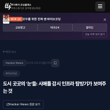
투더제이 코딩클래스
피라스튜디오 원격평생교육원
×
모두를 위한 진짜 쎈 바이브코딩
NEW 신간
교보문고
YES24
알라딘
오늘 하루 보지 않기
테크 뉴스
2026.06.03
150
Hacker News
#머신러닝
도시 곳곳의 '눈'들: 시애틀 감시 인프라 탐방기가 보여주
는 것
Hacker News 원문 보기