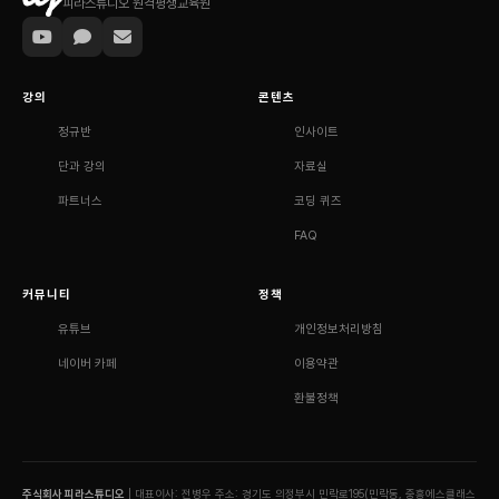
피라스튜디오 원격평생교육원
강의
콘텐츠
정규반
인사이트
단과 강의
자료실
파트너스
코딩 퀴즈
FAQ
커뮤니티
정책
유튜브
개인정보처리방침
네이버 카페
이용약관
환불정책
주식회사 피라스튜디오
| 대표이사: 전병우
주소: 경기도 의정부시 민락로195(민락동, 중흥에스클래스