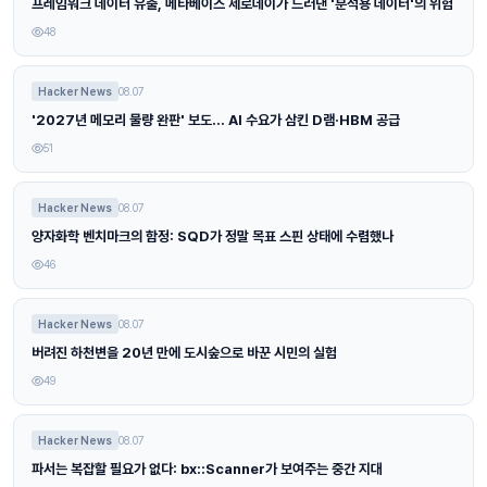
프레임워크 데이터 유출, 메타베이스 제로데이가 드러낸 '분석용 데이터'의 위험
48
Hacker News
08.07
'2027년 메모리 물량 완판' 보도… AI 수요가 삼킨 D램·HBM 공급
51
Hacker News
08.07
양자화학 벤치마크의 함정: SQD가 정말 목표 스핀 상태에 수렴했나
46
Hacker News
08.07
버려진 하천변을 20년 만에 도시숲으로 바꾼 시민의 실험
49
Hacker News
08.07
파서는 복잡할 필요가 없다: bx::Scanner가 보여주는 중간 지대