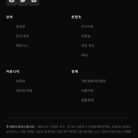
강의
콘텐츠
정규반
인사이트
단과 강의
자료실
파트너스
코딩 퀴즈
FAQ
커뮤니티
정책
유튜브
개인정보처리방침
네이버 카페
이용약관
환불정책
주식회사 피라스튜디오
| 대표이사: 전병우
주소: 경기도 의정부시 민락로195(민락동, 중흥에스클래스
트와이스), H동 704호
사업자 등록번호: 623-87-03155 | 통신판매업 신고: 2024-의정부송산-0898