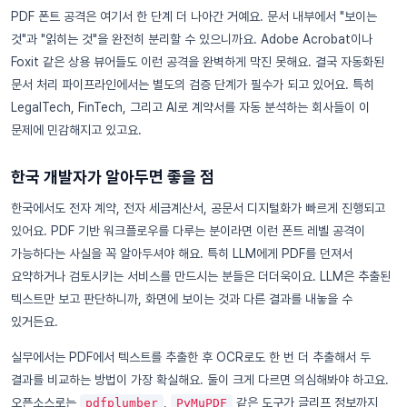
PDF 폰트 공격은 여기서 한 단계 더 나아간 거예요. 문서 내부에서 "보이는
것"과 "읽히는 것"을 완전히 분리할 수 있으니까요. Adobe Acrobat이나
Foxit 같은 상용 뷰어들도 이런 공격을 완벽하게 막진 못해요. 결국 자동화된
문서 처리 파이프라인에서는 별도의 검증 단계가 필수가 되고 있어요. 특히
LegalTech, FinTech, 그리고 AI로 계약서를 자동 분석하는 회사들이 이
문제에 민감해지고 있고요.
한국 개발자가 알아두면 좋을 점
한국에서도 전자 계약, 전자 세금계산서, 공문서 디지털화가 빠르게 진행되고
있어요. PDF 기반 워크플로우를 다루는 분이라면 이런 폰트 레벨 공격이
가능하다는 사실을 꼭 알아두셔야 해요. 특히 LLM에게 PDF를 던져서
요약하거나 검토시키는 서비스를 만드시는 분들은 더더욱이요. LLM은 추출된
텍스트만 보고 판단하니까, 화면에 보이는 것과 다른 결과를 내놓을 수
있거든요.
실무에서는 PDF에서 텍스트를 추출한 후 OCR로도 한 번 더 추출해서 두
결과를 비교하는 방법이 가장 확실해요. 둘이 크게 다르면 의심해봐야 하고요.
오픈소스로는
,
같은 도구가 글리프 정보까지
pdfplumber
PyMuPDF