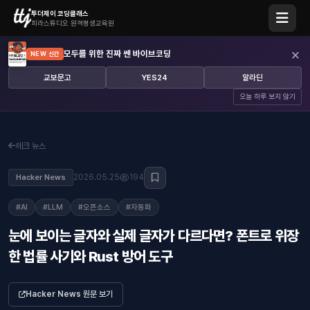
투더제이 코딩클래스
피라스튜디오 원격평생교육원
×
모두를 위한 진짜 쎈 바이브코딩
NEW 신간
교보문고
YES24
알라딘
오늘 하루 보지 않기
테크 뉴스
2026.05.25
194
Hacker News
#AI
#LLM
#오픈소스
#자동화
눈에 보이는 글자와 실제 글자가 다르다면? 폰트로 위장
한 법률 사기와 Rust 방어 도구
Hacker News 원문 보기