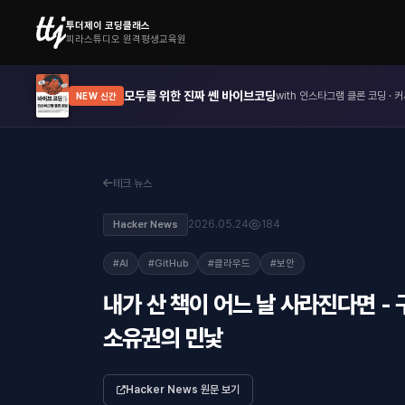
투더제이 코딩클래스
피라스튜디오 원격평생교육원
모두를 위한 진짜 쎈 바이브코딩
with 인스타그램 클론 코딩 · 커
NEW 신간
테크 뉴스
2026.05.24
184
Hacker News
#AI
#GitHub
#클라우드
#보안
내가 산 책이 어느 날 사라진다면 -
소유권의 민낯
Hacker News 원문 보기