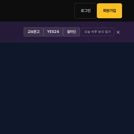
로그인
회원가입
×
교보문고
YES24
알라딘
오늘 하루 보지 않기