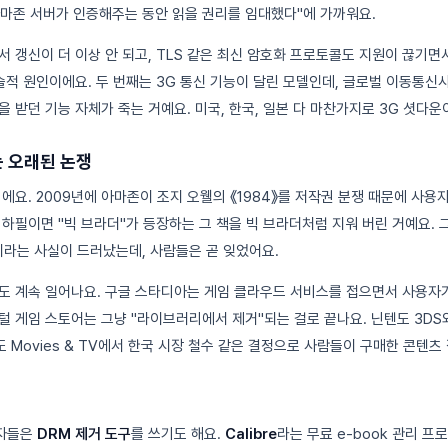
마존 서버가 인증해주는 동안 읽을 권리를 임대했다"에 가까워요.
서 갱신이 더 이상 안 되고, TLS 같은 최신 암호화 프로토콜도 지원이 끊기면
기술적 원인이에요. 두 번째는 3G 통신 기능이 달린 모델인데, 글로벌 이동통신
 받던 기능 자체가 죽는 거예요. 미국, 한국, 일본 다 마찬가지로 3G 셧다운
 오래된 논쟁
니에요. 2009년에 아마존이 조지 오웰의 《1984》를 저작권 분쟁 때문에 사
 하필이면 "빅 브라더"가 등장하는 그 책을 빅 브라더처럼 지워 버린 거예요. 
이라는 사실이 드러났는데, 사람들은 곧 잊었어요.
도 계속 일어나요. 구글 스타디아는 게임 클라우드 서비스를 접으면서 사용자
 게임 스토어는 그냥 "라이브러리에서 제거"되는 걸로 끝나요. 닌텐도 3DS와 W
Movies & TV에서 한국 시장 철수 같은 결정으로 사람들이 구매한 콘텐츠
용자들은
DRM 제거 도구
를 쓰기도 해요.
Calibre
라는 무료 e-book 관리 프