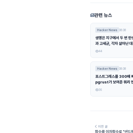
관련 뉴스
Hacker News
08.08
생명은 지구에서 두 번 탄
과 고세균, 각자 살아난 
44
Hacker News
08.08
포스트그레스를 300배 
pgrust가 보여준 쿼리 
석
36
이전 글
함수를 이차함수로 "샌드위