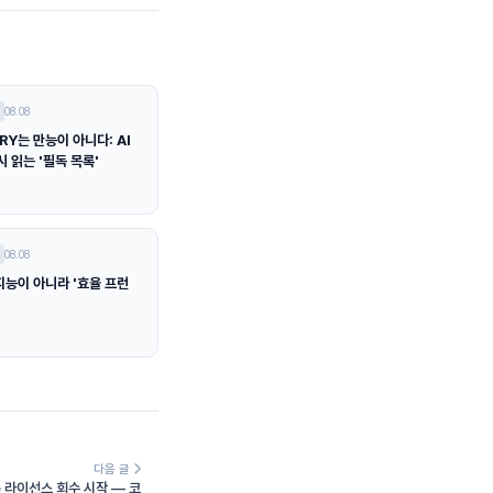
08.08
RY는 만능이 아니다: AI
 읽는 '필독 목록'
08.08
 지능이 아니라 '효율 프런
다음 글
e 라이선스 회수 시작 — 코