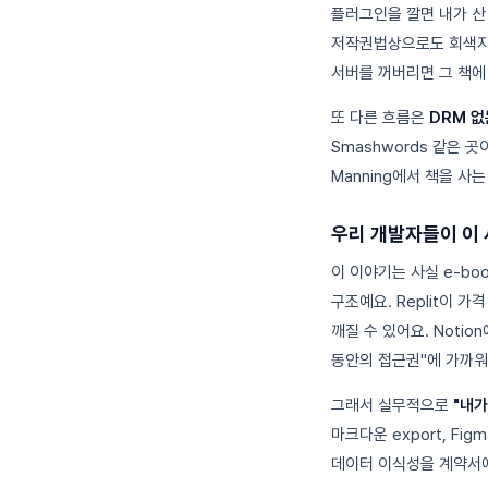
플러그인을 깔면 내가 산 
저작권법상으로도 회색지대
서버를 꺼버리면 그 책에
또 다른 흐름은
DRM 없
Smashwords 같은 곳
Manning에서 책을 사
우리 개발자들이 이 
이 이야기는 사실 e-b
구조예요. Replit이 가
깨질 수 있어요. Noti
동안의 접근권"에 가까워
그래서 실무적으로
"내가
마크다운 export, Fig
데이터 이식성을 계약서에