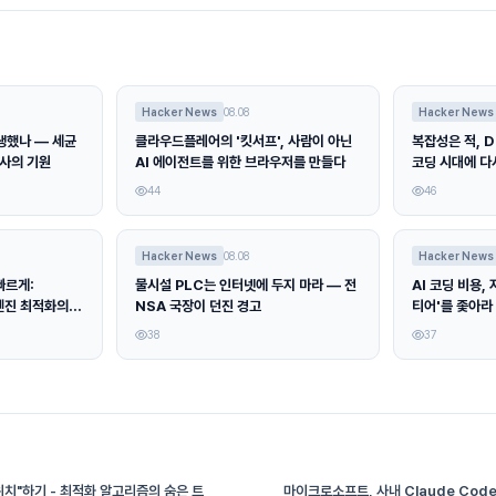
Hacker News
08.08
Hacker News
생했나 — 세균
클라우드플레어의 '킷서프', 사람이 아닌
복잡성은 적, D
대사의 기원
AI 에이전트를 위한 브라우저를 만들다
코딩 시대에 다시
44
46
Hacker News
08.08
Hacker News
빠르게:
물시설 PLC는 인터넷에 두지 마라 — 전
AI 코딩 비용,
엔진 최적화의 정
NSA 국장이 던진 경고
티어'를 좇아라
38
37
치"하기 - 최적화 알고리즘의 숨은 트
마이크로소프트, 사내 Claude Cod