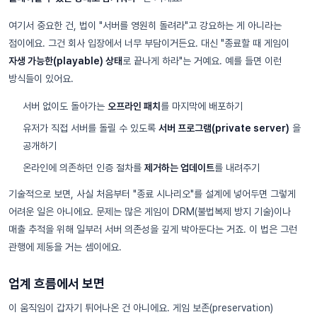
여기서 중요한 건, 법이 "서버를 영원히 돌려라"고 강요하는 게 아니라는
점이에요. 그건 회사 입장에서 너무 부담이거든요. 대신 "종료할 때 게임이
자생 가능한(playable) 상태
로 끝나게 하라"는 거예요. 예를 들면 이런
방식들이 있어요.
서버 없이도 돌아가는
오프라인 패치
를 마지막에 배포하기
유저가 직접 서버를 돌릴 수 있도록
서버 프로그램(private server)
을
공개하기
온라인에 의존하던 인증 절차를
제거하는 업데이트
를 내려주기
기술적으로 보면, 사실 처음부터 "종료 시나리오"를 설계에 넣어두면 그렇게
어려운 일은 아니에요. 문제는 많은 게임이 DRM(불법복제 방지 기술)이나
매출 추적을 위해 일부러 서버 의존성을 깊게 박아둔다는 거죠. 이 법은 그런
관행에 제동을 거는 셈이에요.
업계 흐름에서 보면
이 움직임이 갑자기 튀어나온 건 아니에요. 게임 보존(preservation)