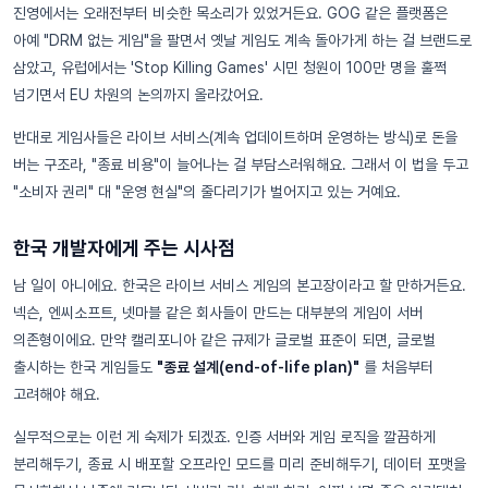
진영에서는 오래전부터 비슷한 목소리가 있었거든요. GOG 같은 플랫폼은
아예 "DRM 없는 게임"을 팔면서 옛날 게임도 계속 돌아가게 하는 걸 브랜드로
삼았고, 유럽에서는 'Stop Killing Games' 시민 청원이 100만 명을 훌쩍
넘기면서 EU 차원의 논의까지 올라갔어요.
반대로 게임사들은 라이브 서비스(계속 업데이트하며 운영하는 방식)로 돈을
버는 구조라, "종료 비용"이 늘어나는 걸 부담스러워해요. 그래서 이 법을 두고
"소비자 권리" 대 "운영 현실"의 줄다리기가 벌어지고 있는 거예요.
한국 개발자에게 주는 시사점
남 일이 아니에요. 한국은 라이브 서비스 게임의 본고장이라고 할 만하거든요.
넥슨, 엔씨소프트, 넷마블 같은 회사들이 만드는 대부분의 게임이 서버
의존형이에요. 만약 캘리포니아 같은 규제가 글로벌 표준이 되면, 글로벌
출시하는 한국 게임들도
"종료 설계(end-of-life plan)"
를 처음부터
고려해야 해요.
실무적으로는 이런 게 숙제가 되겠죠. 인증 서버와 게임 로직을 깔끔하게
분리해두기, 종료 시 배포할 오프라인 모드를 미리 준비해두기, 데이터 포맷을