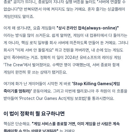
종료" 공지가 뜨더니, 종료일이 지나자 실행 버튼을 눌러도 "서버에 연결할 수
없습니다"만 반복되면서 아예 켜지지도 않는 거예요. 혼자 즐기는 싱글플레이
게임인데도 말이죠.
이게 왜 생기냐면, 요즘 게임들이
"상시 온라인 접속(always-online)"
이라는 방식을 많이 쓰거든요. 쉽게 말하면, 게임이 내 컴퓨터에서 다 돌아가는
게 아니라, 핵심 로직 일부를 회사 서버에 의존하도록 만들어 둔 거예요. 그러니
회사가 "이제 서버 안 돌릴게요" 하고 전원을 꺼버리면, 내 손에 있는 게임도
같이 죽어버리는 거죠. 정확히 이 일이 2024년 유비소프트의 레이싱 게임
'The Crew'에서 벌어졌어요. 수백만 명이 구매했는데, 서버 종료와 함께
게임이 완전히 못 쓰는 상태가 됐거든요.
여기에 화가 난 게이머들이 시작한 게 바로
'Stop Killing Games(게임
죽이기를 멈춰라)'
운동이에요. 그리고 이번에 캘리포니아 주 하원이 이 흐름을
받아들여 'Protect Our Games Act(게임 보호법)'를 통과시켰어요.
이 법이 정확히 뭘 요구하냐면
핵심은 단순해요.
"게임 서비스를 종료할 거면, 이미 게임을 산 사람은 계속
플레이할 수 있는 상태로 남겨둬라"
는 거예요.