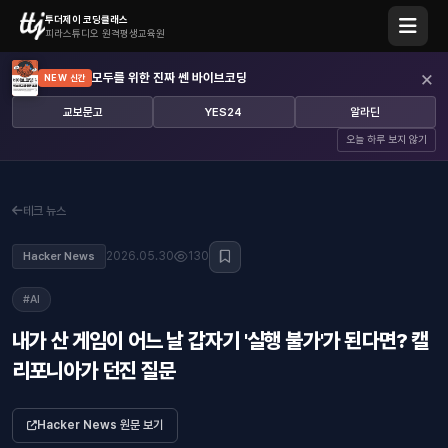
투더제이 코딩클래스
피라스튜디오 원격평생교육원
×
모두를 위한 진짜 쎈 바이브코딩
NEW 신간
교보문고
YES24
알라딘
오늘 하루 보지 않기
테크 뉴스
2026.05.30
130
Hacker News
#AI
내가 산 게임이 어느 날 갑자기 '실행 불가'가 된다면? 캘
리포니아가 던진 질문
Hacker News 원문 보기