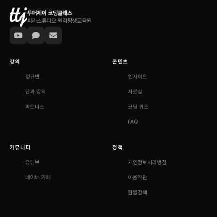
투더제이 코딩클래스
피라스튜디오 원격평생교육원
강의
콘텐츠
정규반
인사이트
단과 강의
자료실
파트너스
코딩 퀴즈
FAQ
커뮤니티
정책
유튜브
개인정보처리방침
네이버 카페
이용약관
환불정책