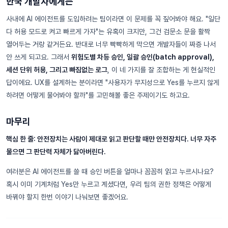
한국 개발자에게는
사내에 AI 에이전트를 도입하려는 팀이라면 이 문제를 꼭 짚어봐야 해요. "일단
다 허용 모드로 켜고 빠르게 가자"는 유혹이 크지만, 그건 검문소 문을 활짝
열어두는 거랑 같거든요. 반대로 너무 빡빡하게 막으면 개발자들이 짜증 나서
안 쓰게 되고요. 그래서
위험도별 차등 승인, 일괄 승인(batch approval),
세션 단위 허용, 그리고 빠짐없는 로그
, 이 네 가지를 잘 조합하는 게 현실적인
답이에요. UX를 설계하는 분이라면 "사용자가 무지성으로 Yes를 누르지 않게
하려면 어떻게 물어봐야 할까"를 고민해볼 좋은 주제이기도 하고요.
마무리
핵심 한 줄: 안전장치는 사람이 제대로 읽고 판단할 때만 안전장치다. 너무 자주
물으면 그 판단력 자체가 닳아버린다.
여러분은 AI 에이전트를 쓸 때 승인 버튼을 얼마나 꼼꼼히 읽고 누르시나요?
혹시 이미 기계처럼 Yes만 누르고 계셨다면, 우리 팀의 권한 정책은 어떻게
바꿔야 할지 한번 이야기 나눠보면 좋겠어요.