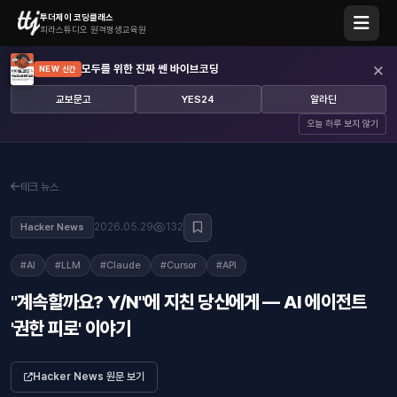
투더제이 코딩클래스
피라스튜디오 원격평생교육원
×
모두를 위한 진짜 쎈 바이브코딩
NEW 신간
교보문고
YES24
알라딘
오늘 하루 보지 않기
테크 뉴스
2026.05.29
132
Hacker News
#AI
#LLM
#Claude
#Cursor
#API
"계속할까요? Y/N"에 지친 당신에게 — AI 에이전트
'권한 피로' 이야기
Hacker News 원문 보기