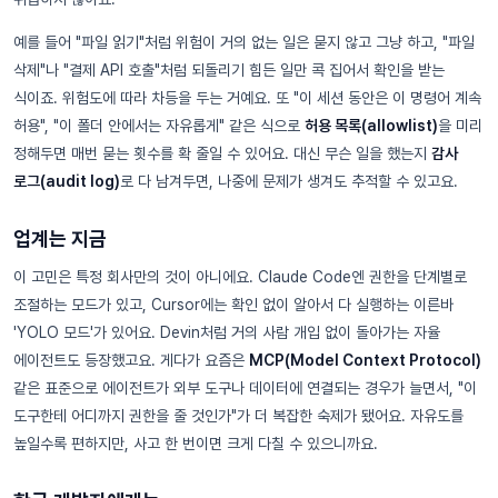
예를 들어 "파일 읽기"처럼 위험이 거의 없는 일은 묻지 않고 그냥 하고, "파일
삭제"나 "결제 API 호출"처럼 되돌리기 힘든 일만 콕 집어서 확인을 받는
식이죠. 위험도에 따라 차등을 두는 거예요. 또 "이 세션 동안은 이 명령어 계속
허용", "이 폴더 안에서는 자유롭게" 같은 식으로
허용 목록(allowlist)
을 미리
정해두면 매번 묻는 횟수를 확 줄일 수 있어요. 대신 무슨 일을 했는지
감사
로그(audit log)
로 다 남겨두면, 나중에 문제가 생겨도 추적할 수 있고요.
업계는 지금
이 고민은 특정 회사만의 것이 아니에요. Claude Code엔 권한을 단계별로
조절하는 모드가 있고, Cursor에는 확인 없이 알아서 다 실행하는 이른바
'YOLO 모드'가 있어요. Devin처럼 거의 사람 개입 없이 돌아가는 자율
에이전트도 등장했고요. 게다가 요즘은
MCP(Model Context Protocol)
같은 표준으로 에이전트가 외부 도구나 데이터에 연결되는 경우가 늘면서, "이
도구한테 어디까지 권한을 줄 것인가"가 더 복잡한 숙제가 됐어요. 자유도를
높일수록 편하지만, 사고 한 번이면 크게 다칠 수 있으니까요.