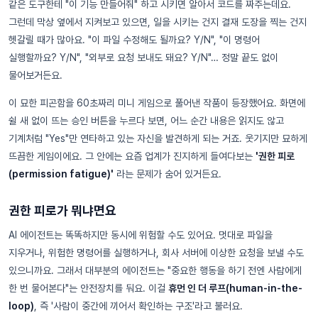
같은 도구한테 "이 기능 만들어줘" 하고 시키면 알아서 코드를 짜주는데요.
그런데 막상 옆에서 지켜보고 있으면, 일을 시키는 건지 결재 도장을 찍는 건지
헷갈릴 때가 많아요. "이 파일 수정해도 될까요? Y/N", "이 명령어
실행할까요? Y/N", "외부로 요청 보내도 돼요? Y/N"… 정말 끝도 없이
물어보거든요.
이 묘한 피곤함을 60초짜리 미니 게임으로 풀어낸 작품이 등장했어요. 화면에
쉴 새 없이 뜨는 승인 버튼을 누르다 보면, 어느 순간 내용은 읽지도 않고
기계처럼 "Yes"만 연타하고 있는 자신을 발견하게 되는 거죠. 웃기지만 묘하게
뜨끔한 게임이에요. 그 안에는 요즘 업계가 진지하게 들여다보는
'권한 피로
(permission fatigue)'
라는 문제가 숨어 있거든요.
권한 피로가 뭐냐면요
AI 에이전트는 똑똑하지만 동시에 위험할 수도 있어요. 멋대로 파일을
지우거나, 위험한 명령어를 실행하거나, 회사 서버에 이상한 요청을 보낼 수도
있으니까요. 그래서 대부분의 에이전트는 "중요한 행동을 하기 전엔 사람에게
한 번 물어본다"는 안전장치를 둬요. 이걸
휴먼 인 더 루프(human-in-the-
loop)
, 즉 '사람이 중간에 끼어서 확인하는 구조'라고 불러요.