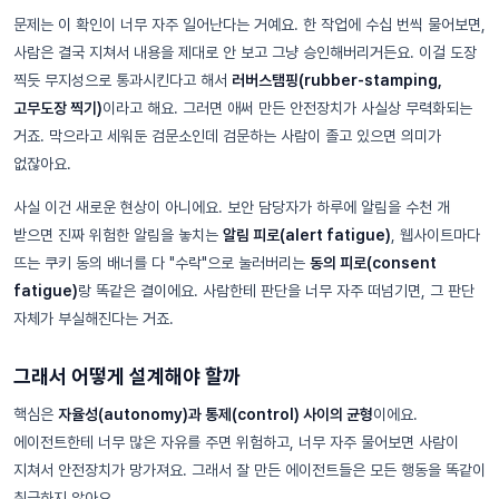
문제는 이 확인이 너무 자주 일어난다는 거예요. 한 작업에 수십 번씩 물어보면,
사람은 결국 지쳐서 내용을 제대로 안 보고 그냥 승인해버리거든요. 이걸 도장
찍듯 무지성으로 통과시킨다고 해서
러버스탬핑(rubber-stamping,
고무도장 찍기)
이라고 해요. 그러면 애써 만든 안전장치가 사실상 무력화되는
거죠. 막으라고 세워둔 검문소인데 검문하는 사람이 졸고 있으면 의미가
없잖아요.
사실 이건 새로운 현상이 아니에요. 보안 담당자가 하루에 알림을 수천 개
받으면 진짜 위험한 알림을 놓치는
알림 피로(alert fatigue)
, 웹사이트마다
뜨는 쿠키 동의 배너를 다 "수락"으로 눌러버리는
동의 피로(consent
fatigue)
랑 똑같은 결이에요. 사람한테 판단을 너무 자주 떠넘기면, 그 판단
자체가 부실해진다는 거죠.
그래서 어떻게 설계해야 할까
핵심은
자율성(autonomy)과 통제(control) 사이의 균형
이에요.
에이전트한테 너무 많은 자유를 주면 위험하고, 너무 자주 물어보면 사람이
지쳐서 안전장치가 망가져요. 그래서 잘 만든 에이전트들은 모든 행동을 똑같이
취급하지 않아요.